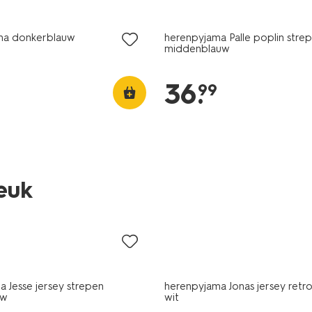
ma donkerblauw
herenpyjama Palle poplin stre
middenblauw
36
.
99
leuk
sale
 Jesse jersey strepen
herenpyjama Jonas jersey retr
uw
wit