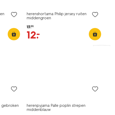
sale
pen
herenshortama Philip jersey ruiten
middengroen
13
.
99
–
12
.
o gebroken
herenpyjama Palle poplin strepen
middenblauw