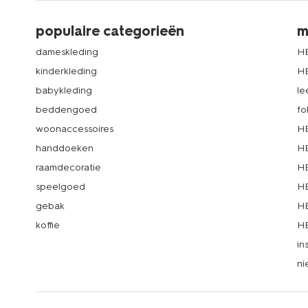
populaire categorieën
m
dameskleding
H
kinderkleding
H
babykleding
le
beddengoed
fo
woonaccessoires
HE
handdoeken
HE
raamdecoratie
HE
speelgoed
HE
gebak
HE
koffie
HE
in
ni