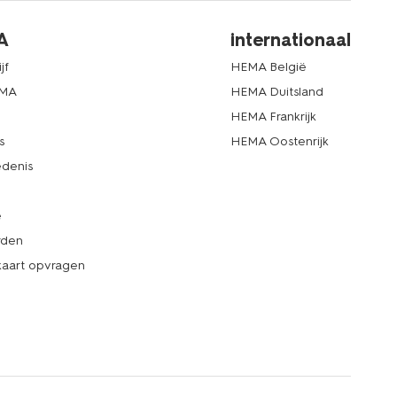
A
internationaal
jf
HEMA België
EMA
HEMA Duitsland
d
HEMA Frankrijk
s
HEMA Oostenrijk
denis
e
rden
kaart opvragen