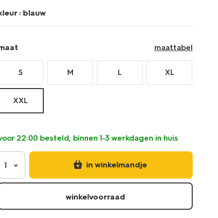
kleur :
blauw
maat
maattabel
S
M
L
XL
XXL
voor 22:00 besteld, binnen 1-3 werkdagen in huis
in winkelmandje
1
winkelvoorraad