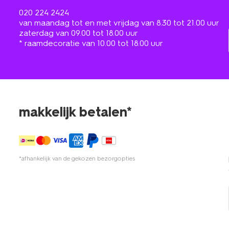
020 224 2424
van maandag tot en met vrijdag van 8.30 tot 21.00 uur
zaterdag van 09.00 tot 18.00 uur
* raamdecoratie van 10.00 tot 18.00 uur
makkelijk betalen*
*afhankelijk van de gekozen bezorgopties