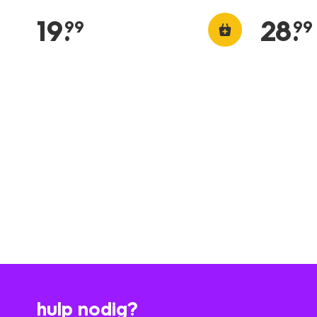
19
.
28
.
99
99
hulp nodig?