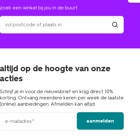
zoek een winkel bij jou in de buurt
zoek
een
winkel
vind
winkel
bij
jou
in
de
buurt
altijd op de hoogte van onze
acties
Schrijf je in voor de nieuwsbrief en krijg direct 10%
korting. Ontvang meerdere keren per week de laatste
(online) aanbiedingen. Afmelden kan altijd.
e-
aanmelden
mailadres