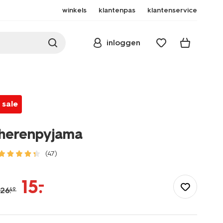
winkels
klantenpas
klantenservice
inloggen
sale
herenpyjama
(47)
/heren/nachtkleding/pyjama/herenpyjama-
-23686635.html
–
15
.
26
.
49