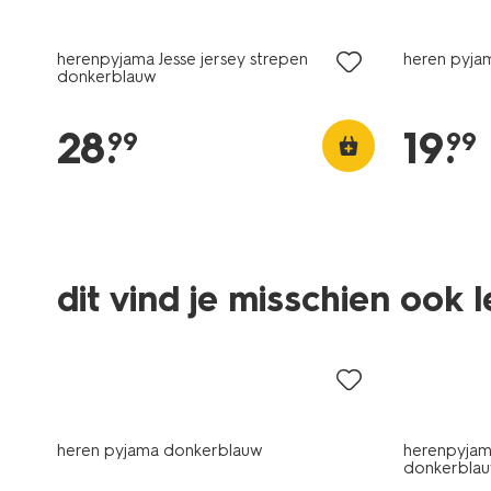
herenpyjama Jesse jersey strepen
heren pyja
donkerblauw
28
.
19
.
99
99
dit vind je misschien ook 
heren pyjama donkerblauw
herenpyjama
donkerbla