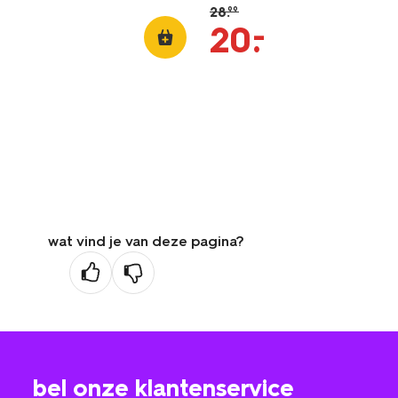
28
.
99
–
20
.
wat vind je van deze pagina?
bel onze klantenservice