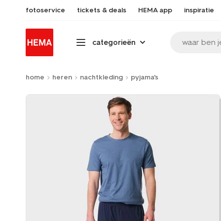
fotoservice
tickets & deals
HEMA app
inspiratie
waar ben j
categorieën
home
heren
nachtkleding
pyjama's