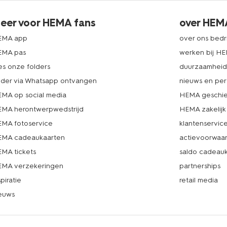
eer voor HEMA fans
over HEM
EMA app
over ons bedri
EMA pas
werken bij H
es onze folders
duurzaamhei
lder via Whatsapp ontvangen
nieuws en per
MA op social media
HEMA geschie
MA herontwerpwedstrijd
HEMA zakelijk
MA fotoservice
klantenservic
MA cadeaukaarten
actievoorwaa
MA tickets
saldo cadeau
MA verzekeringen
partnerships
spiratie
retail media
euws