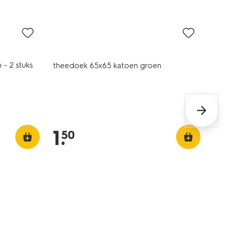
laag geprijsd
 - 2 stuks
theedoek 65x65 katoen groen
1
.
50