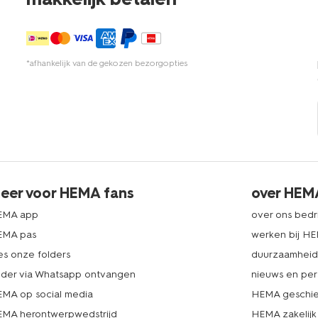
*afhankelijk van de gekozen bezorgopties
eer voor HEMA fans
over HEM
EMA app
over ons bedri
EMA pas
werken bij H
es onze folders
duurzaamhei
lder via Whatsapp ontvangen
nieuws en per
MA op social media
HEMA geschie
MA herontwerpwedstrijd
HEMA zakelijk