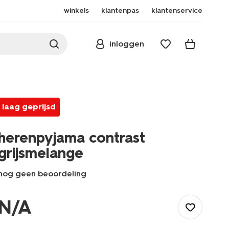
winkels
klantenpas
klantenservice
inloggen
laag geprijsd
herenpyjama contrast
grijsmelange
nog geen beoordeling
/heren/nachtkleding/pyjama/herenpyjama-
contrast-
N/A
grijsmelange-
23686640GREYMELANGE.html