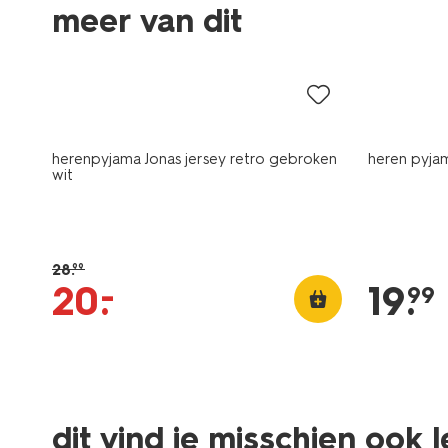
meer van dit
sale
herenpyjama Jonas jersey retro gebroken
heren pyja
wit
28
.
99
–
20
.
19
.
99
dit vind je misschien ook 