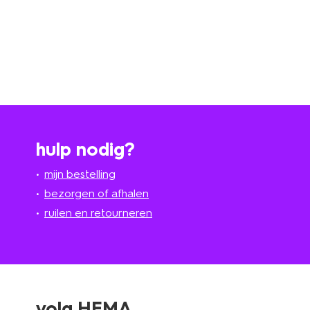
hulp nodig?
mijn bestelling
bezorgen of afhalen
ruilen en retourneren
volg HEMA