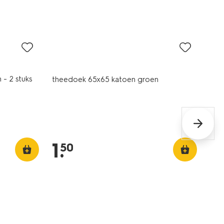
laag geprijsd
 - 2 stuks
theedoek 65x65 katoen groen
1
.
50