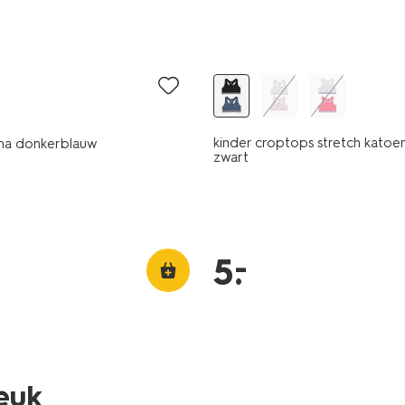
2 stuks
laag geprijsd
kinder croptops stretch katoen
ma donkerblauw
zwart
–
5
.
2 stuks
leuk