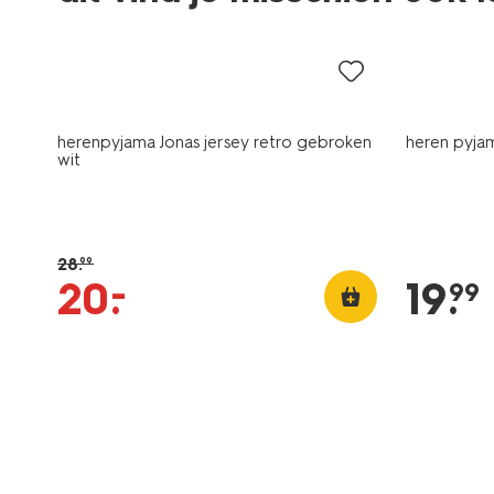
sale
herenpyjama Jonas jersey retro gebroken
heren pyja
wit
28
.
99
–
20
.
19
.
99