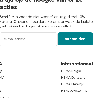
acties
Schrijf je in voor de nieuwsbrief en krijg direct 10%
korting. Ontvang meerdere keren per week de laatste
(online) aanbiedingen. Afmelden kan altijd.
e-
aanmelden
mailadres
A
internationaal
jf
HEMA België
EMA
HEMA Duitsland
d
HEMA Frankrijk
s
HEMA Oostenrijk
denis