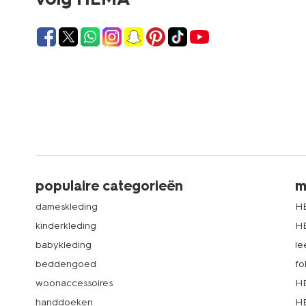
populaire categorieën
m
dameskleding
H
kinderkleding
H
babykleding
le
beddengoed
fo
woonaccessoires
HE
handdoeken
HE