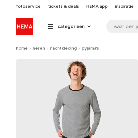
fotoservice
tickets & deals
HEMA app
inspiratie
waar ben j
categorieën
home
heren
nachtkleding
pyjama's