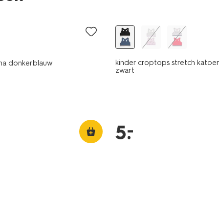
laag geprijsd
kinder croptops stretch katoen
ma donkerblauw
zwart
–
5
.