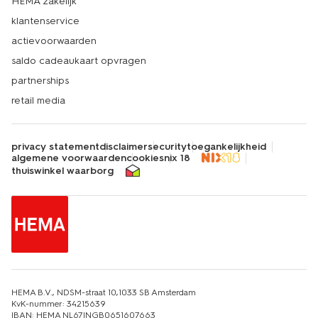
HEMA zakelijk
klantenservice
actievoorwaarden
saldo cadeaukaart opvragen
partnerships
retail media
privacy statement
disclaimer
security
toegankelijkheid
algemene voorwaarden
cookies
nix 18
thuiswinkel waarborg
HEMA B.V., NDSM-straat 10,1033 SB Amsterdam
KvK-nummer: 34215639
IBAN: HEMA NL67INGB0651607663