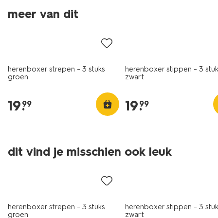
meer van dit
3 stuks
3 stuks
herenboxer strepen - 3 stuks
herenboxer stippen - 3 stu
groen
zwart
19
.
19
.
99
99
dit vind je misschien ook leuk
3 stuks
3 stuks
herenboxer strepen - 3 stuks
herenboxer stippen - 3 stu
groen
zwart