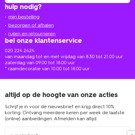
winkel
vind
hulp nodig?
winkel
bij
jou
mijn bestelling
in
de
bezorgen of afhalen
buurt
ruilen en retourneren
bel onze klantenservice
020 224 2424
van maandag tot en met vrijdag van 8.30 tot 21.00 uur
zaterdag van 09.00 tot 18.00 uur
* raamdecoratie van 10.00 tot 18.00 uur
altijd op de hoogte van onze acties
Schrijf je in voor de nieuwsbrief en krijg direct 10%
korting. Ontvang meerdere keren per week de laatste
(online) aanbiedingen. Afmelden kan altijd.
e-