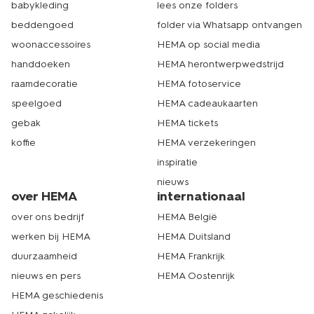
babykleding
lees onze folders
beddengoed
folder via Whatsapp ontvangen
woonaccessoires
HEMA op social media
handdoeken
HEMA herontwerpwedstrijd
raamdecoratie
HEMA fotoservice
speelgoed
HEMA cadeaukaarten
gebak
HEMA tickets
koffie
HEMA verzekeringen
inspiratie
nieuws
over HEMA
internationaal
over ons bedrijf
HEMA België
werken bij HEMA
HEMA Duitsland
duurzaamheid
HEMA Frankrijk
nieuws en pers
HEMA Oostenrijk
HEMA geschiedenis