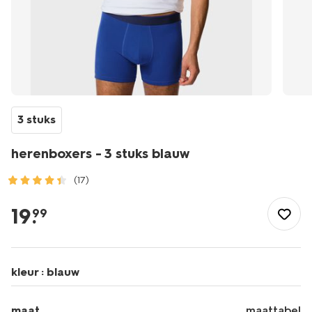
3 stuks
herenboxers - 3 stuks blauw
(17)
/heren/ondergoed/boxershorts/herenboxers-
-
19
.
99
-3-
stuks-
blauw-
19168310BLUE.html
kleur :
blauw
maat
maattabel