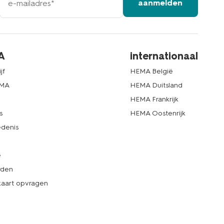
aanmelden
mailadres
A
internationaal
jf
HEMA België
EMA
HEMA Duitsland
d
HEMA Frankrijk
s
HEMA Oostenrijk
denis
e
rden
kaart opvragen