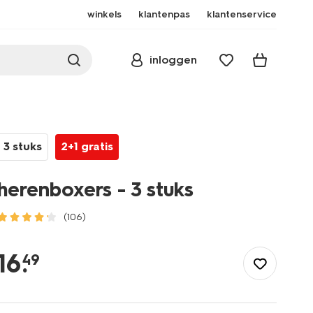
winkels
klantenpas
klantenservice
inloggen
3 stuks
2+1 gratis
herenboxers - 3 stuks
(106)
/heren/ondergoed/boxershorts/herenboxers-
-
16
.
49
-3-
stuks-
19145063.html