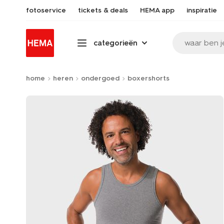
fotoservice
tickets & deals
HEMA app
inspiratie
waar ben j
categorieën
home
heren
ondergoed
boxershorts