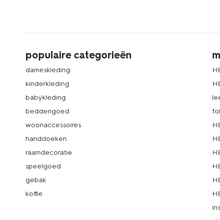
populaire categorieën
m
dameskleding
H
kinderkleding
H
babykleding
le
beddengoed
fo
woonaccessoires
HE
handdoeken
HE
raamdecoratie
HE
speelgoed
HE
gebak
HE
koffie
HE
in