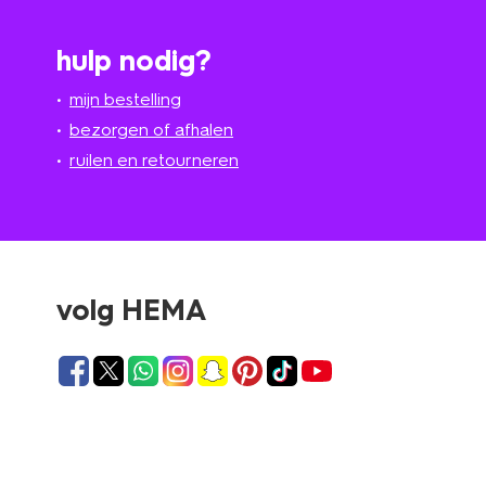
hulp nodig?
mijn bestelling
bezorgen of afhalen
ruilen en retourneren
volg HEMA