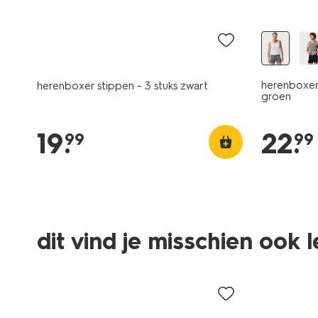
3 stuks
2+1 gratis
herenboxer
herenboxer stippen - 3 stuks zwart
groen
19
.
22
.
99
99
2 stuks
dit vind je misschien ook 
2+1 gratis
3 stuks