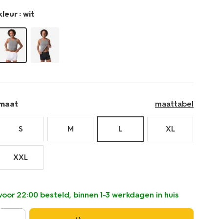
kleur :
wit
maat
maattabel
S
M
L
XL
XXL
voor 22:00 besteld, binnen 1-3 werkdagen in huis