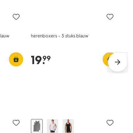
3 stuks
blauw
herenboxers - 3 stuks blauw
19
.
99
2+1 gratis