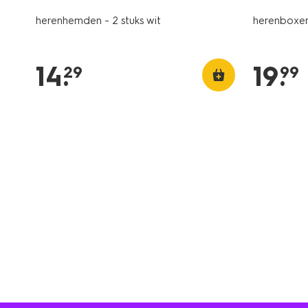
herenhemden - 2 stuks wit
herenboxer 
14
.
19
.
29
99