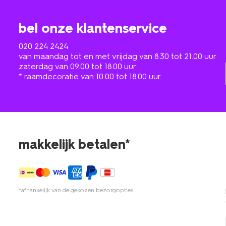
bel onze klantenservice
020 224 2424
van maandag tot en met vrijdag van 8.30 tot 21.00 uur
zaterdag van 09.00 tot 18.00 uur
* raamdecoratie van 10.00 tot 18.00 uur
makkelijk betalen*
*afhankelijk van de gekozen bezorgopties