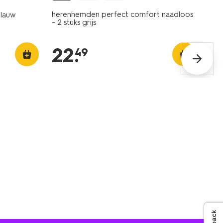
herenhemden perfect comfort naadloos
blauw
- 2 stuks grijs
22
.
49