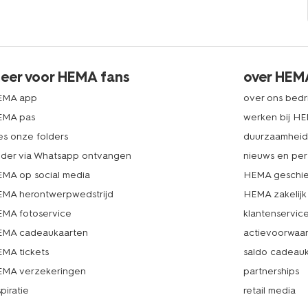
eer voor HEMA fans
over HEM
EMA app
over ons bedri
EMA pas
werken bij H
es onze folders
duurzaamhei
lder via Whatsapp ontvangen
nieuws en per
MA op social media
HEMA geschie
MA herontwerpwedstrijd
HEMA zakelijk
MA fotoservice
klantenservic
MA cadeaukaarten
actievoorwaa
MA tickets
saldo cadeau
MA verzekeringen
partnerships
spiratie
retail media