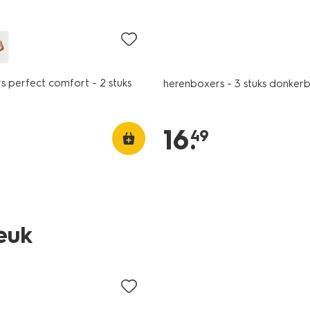
2+1 gratis
s perfect comfort - 2 stuks
herenboxers - 3 stuks donker
16
.
49
3 stuks
leuk
2+1 gratis