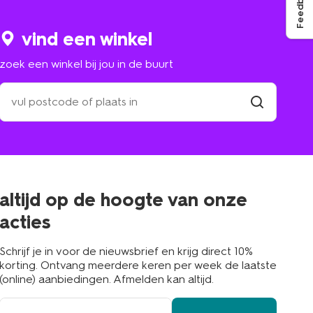
Feedback
vind een winkel
zoek een winkel bij jou in de buurt
zoek
een
winkel
vind
winkel
bij
jou
in
de
buurt
altijd op de hoogte van onze
acties
Schrijf je in voor de nieuwsbrief en krijg direct 10%
korting. Ontvang meerdere keren per week de laatste
(online) aanbiedingen. Afmelden kan altijd.
e-