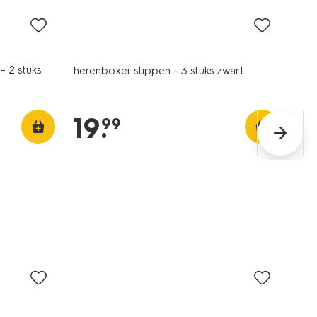
 2 stuks
herenboxer stippen - 3 stuks zwart
19
.
99
3 stuks