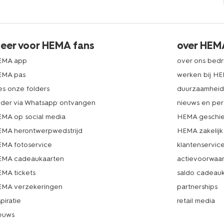
eer voor HEMA fans
over HEM
EMA app
over ons bedri
EMA pas
werken bij H
es onze folders
duurzaamhei
lder via Whatsapp ontvangen
nieuws en per
MA op social media
HEMA geschie
MA herontwerpwedstrijd
HEMA zakelijk
MA fotoservice
klantenservic
MA cadeaukaarten
actievoorwaa
MA tickets
saldo cadeau
MA verzekeringen
partnerships
spiratie
retail media
euws