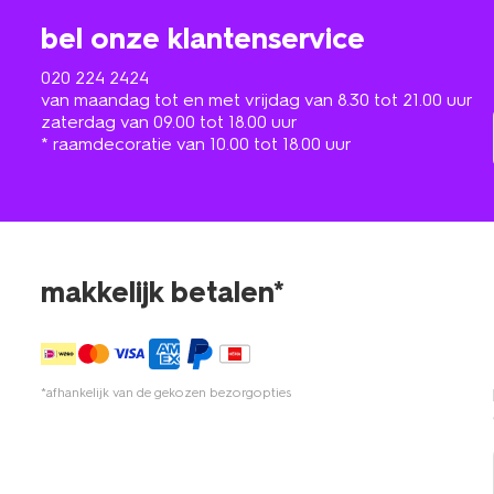
bel onze klantenservice
020 224 2424
van maandag tot en met vrijdag van 8.30 tot 21.00 uur
zaterdag van 09.00 tot 18.00 uur
* raamdecoratie van 10.00 tot 18.00 uur
makkelijk betalen*
*afhankelijk van de gekozen bezorgopties