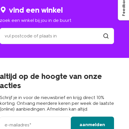
Feedback
vind een winkel
zoek een winkel bij jou in de buurt
zoek
een
winkel
vind
winkel
bij
jou
in
de
buurt
altijd op de hoogte van onze
acties
Schrijf je in voor de nieuwsbrief en krijg direct 10%
korting. Ontvang meerdere keren per week de laatste
(online) aanbiedingen. Afmelden kan altijd.
e-
aanmelden
mailadres