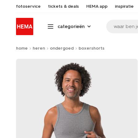
fotoservice
tickets & deals
HEMA app
inspiratie
waar ben j
categorieën
home
heren
ondergoed
boxershorts