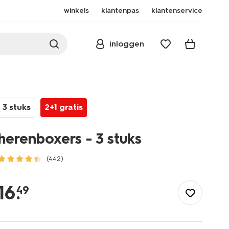
winkels
klantenpas
klantenservice
inloggen
3 stuks
2+1 gratis
herenboxers - 3 stuks
(442)
/heren/ondergoed/boxershorts/herenboxers-
-
16
.
49
-3-
stuks-
19145043.html