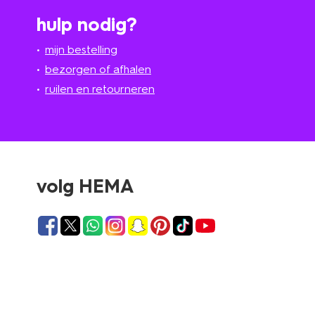
hulp nodig?
mijn bestelling
bezorgen of afhalen
ruilen en retourneren
volg HEMA