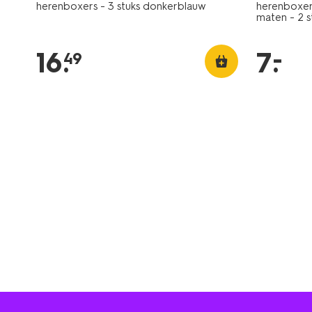
herenboxers - 3 stuks donkerblauw
herenboxer
maten - 2 s
–
16
.
7
.
49