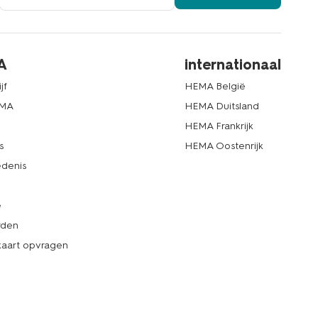
A
internationaal
jf
HEMA België
EMA
HEMA Duitsland
d
HEMA Frankrijk
s
HEMA Oostenrijk
denis
e
rden
kaart opvragen