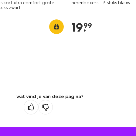
s kort xtra comfort grote
herenboxers - 3 stuks blauw
tuks zwart
19
.
99
wat vind je van deze pagina?