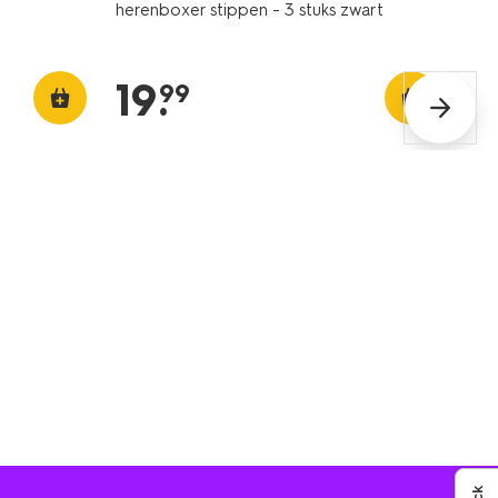
herenboxer stippen - 3 stuks zwart
19
.
99