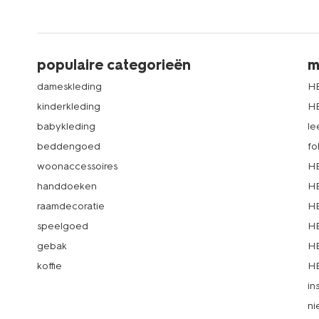
populaire categorieën
m
dameskleding
H
kinderkleding
H
babykleding
le
beddengoed
fo
woonaccessoires
HE
handdoeken
HE
raamdecoratie
HE
speelgoed
HE
gebak
HE
koffie
HE
in
ni