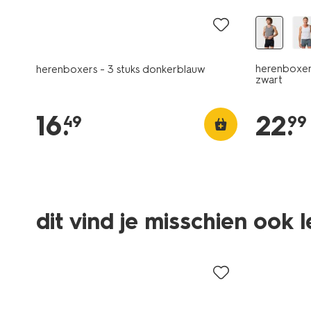
herenboxer
herenboxers - 3 stuks donkerblauw
zwart
16
.
22
.
49
99
3 stuks
2 stuks
dit vind je misschien ook 
2+1 gratis
laag gepr