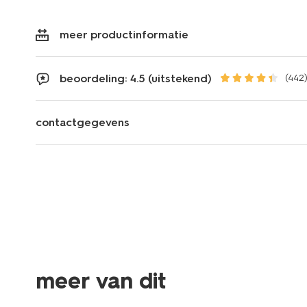
meer productinformatie
beoordeling: 4.5 (uitstekend)
(442
contactgegevens
3 stuks
meer van dit
2+1 gratis
2+1 gratis