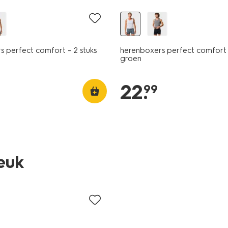
s perfect comfort - 2 stuks
herenboxers perfect comfort -
groen
22
.
99
leuk
ijsd
3 stuks