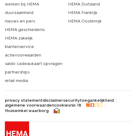
werken bij HEMA
HEMA Duitsland
duurzaamheid
HEMA Frankrijk
nieuws en pers
HEMA Oostenrijk
HEMA geschiedenis
HEMA zakelijk
klantenservice
actievoorwaarden
saldo cadeaukaart opvragen
partnerships
retail media
privacy statement
disclaimer
security
toegankelijkheid
algemene voorwaarden
cookies
nix 18
thuiswinkel waarborg