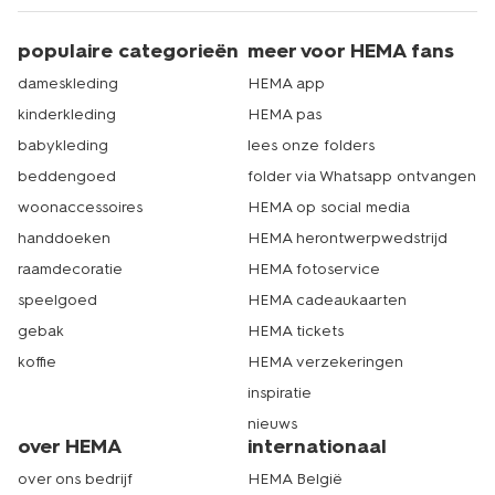
populaire categorieën
meer voor HEMA fans
dameskleding
HEMA app
kinderkleding
HEMA pas
babykleding
lees onze folders
beddengoed
folder via Whatsapp ontvangen
woonaccessoires
HEMA op social media
handdoeken
HEMA herontwerpwedstrijd
raamdecoratie
HEMA fotoservice
speelgoed
HEMA cadeaukaarten
gebak
HEMA tickets
koffie
HEMA verzekeringen
inspiratie
nieuws
over HEMA
internationaal
over ons bedrijf
HEMA België