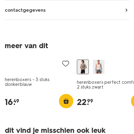
contactgegevens
3 stuks
meer van dit
2+1 gratis
2+1 gratis
herenboxers - 3 stuks
herenboxers perfect comfo
donkerblauw
2 stuks zwart
16
.
22
.
49
99
3 stuks
2 stuks
dit vind je misschien ook leuk
2+1 gratis
laag geprijsd