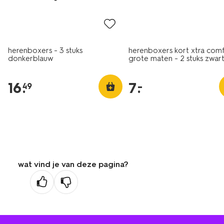
herenboxers - 3 stuks
herenboxers kort xtra com
donkerblauw
grote maten - 2 stuks zwar
16
.
7
.
–
49
wat vind je van deze pagina?