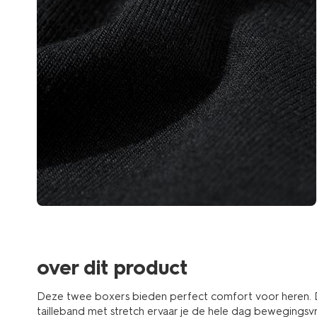
over dit product
Deze twee boxers bieden perfect comfort voor heren. Dan
tailleband met stretch ervaar je de hele dag bewegingsv