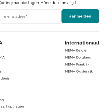
(online) aanbiedingen. Afmelden kan altijd.
e-
aanmelden
mailadres
A
internationaal
jf
HEMA België
EMA
HEMA Duitsland
d
HEMA Frankrijk
s
HEMA Oostenrijk
denis
e
rden
kaart opvragen