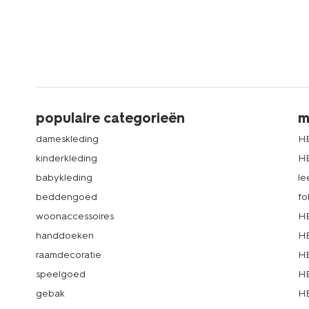
populaire categorieën
m
dameskleding
H
kinderkleding
H
babykleding
le
beddengoed
fo
woonaccessoires
HE
handdoeken
HE
raamdecoratie
HE
speelgoed
HE
gebak
HE