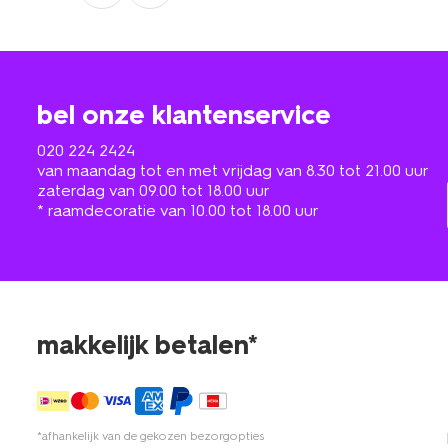
bel onze klantenservice
020 224 2424
van maandag tot en met vrijdag van 8.30 tot 21.00 uur
zaterdag van 09.00 tot 18.00 uur
* raamdecoratie van 10.00 tot 18.00 uur
makkelijk betalen*
*afhankelijk van de gekozen bezorgopties