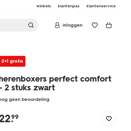
winkels
klantenpas
klantenservice
inloggen
2+1 gratis
herenboxers perfect comfort
- 2 stuks zwart
nog geen beoordeling
/heren/ondergoed/boxershorts/herenboxers-
perfect-
22
.
99
comfort-
-