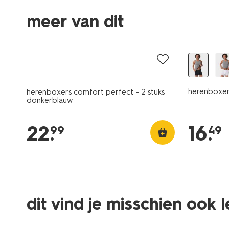
3 stuks
meer van dit
2+1 gratis
2+1 gratis
herenboxers
herenboxers comfort perfect - 2 stuks
donkerblauw
22
.
16
.
99
49
nieuw
dit vind je misschien ook 
2+1 gratis
2+1 gratis