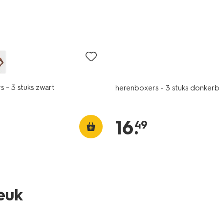
3 stuks
2+1 gratis
 - 3 stuks zwart
herenboxers - 3 stuks donker
16
.
49
leuk
2+1 gratis