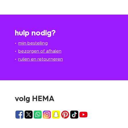
hulp nodig?
mijn bestelling
bezorgen of afhalen
ruilen en retourneren
volg HEMA