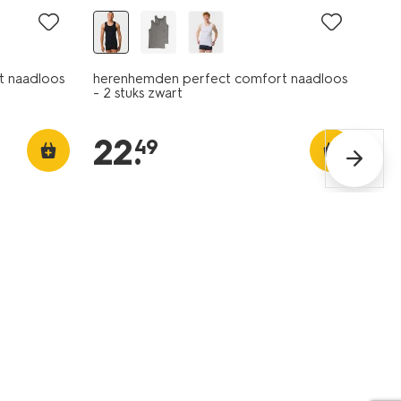
t naadloos
herenhemden perfect comfort naadloos
- 2 stuks zwart
22
.
49