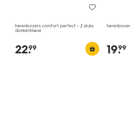
herenboxers comfort perfect - 2 stuks
herenboxer 
donkerblauw
22
.
19
.
99
99