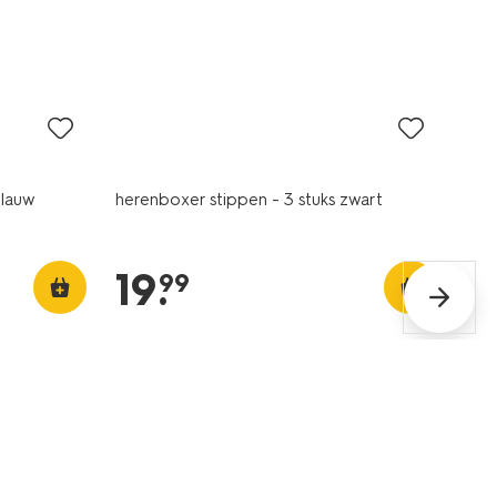
3 stuks
blauw
herenboxer stippen - 3 stuks zwart
19
.
99
2+1 gratis