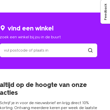
Feedback
vind een winkel
zoek een winkel bij jou in de buurt
zoek
een
winkel
vind
winkel
bij
jou
in
de
buurt
altijd op de hoogte van onze
acties
Schrijf je in voor de nieuwsbrief en krijg direct 10%
korting. Ontvang meerdere keren per week de laatste