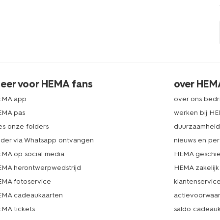
eer voor HEMA fans
over HEM
EMA app
over ons bedri
EMA pas
werken bij H
es onze folders
duurzaamhei
lder via Whatsapp ontvangen
nieuws en per
MA op social media
HEMA geschie
MA herontwerpwedstrijd
HEMA zakelijk
MA fotoservice
klantenservic
MA cadeaukaarten
actievoorwaa
MA tickets
saldo cadeau