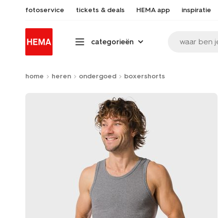
fotoservice
tickets & deals
HEMA app
inspiratie
waar ben j
categorieën
home
heren
ondergoed
boxershorts