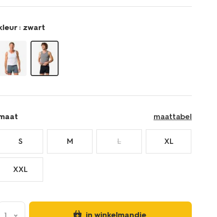
-2-
stuks-
zwart-
kleur :
zwart
19190370BLACK.html
maat
maattabel
S
M
L
XL
XXL
in winkelmandje
1