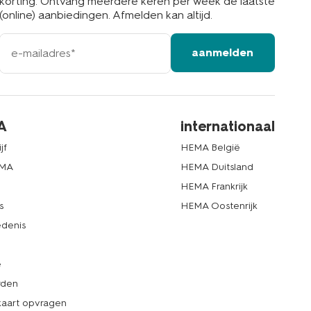
korting. Ontvang meerdere keren per week de laatste
(online) aanbiedingen. Afmelden kan altijd.
e-
aanmelden
mailadres
A
internationaal
jf
HEMA België
EMA
HEMA Duitsland
d
HEMA Frankrijk
s
HEMA Oostenrijk
denis
e
rden
kaart opvragen