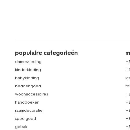
populaire categorieën
m
dameskleding
H
kinderkleding
H
babykleding
le
beddengoed
fo
woonaccessoires
HE
handdoeken
HE
raamdecoratie
HE
speelgoed
HE
gebak
HE