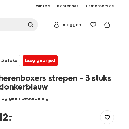
winkels
klantenpas
klantenservice
inloggen
3 stuks
laag geprijsd
herenboxers strepen - 3 stuks
donkerblauw
nog geen beoordeling
/heren/ondergoed/boxershorts/herenboxers-
strepen-
–
12
.
-
-3-