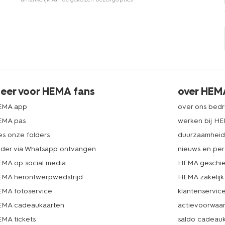
eer voor HEMA fans
over HEM
EMA app
over ons bedri
EMA pas
werken bij H
es onze folders
duurzaamhei
lder via Whatsapp ontvangen
nieuws en per
MA op social media
HEMA geschie
MA herontwerpwedstrijd
HEMA zakelijk
MA fotoservice
klantenservic
MA cadeaukaarten
actievoorwaa
MA tickets
saldo cadeau