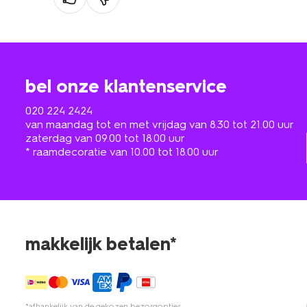
bel onze klantenservice
020 224 2424
van maandag tot en met vrijdag van 8.30 tot 21.00 uur
zaterdag van 09.00 tot 18.00 uur
* raamdecoratie van 10.00 tot 18.00 uur
makkelijk betalen*
*afhankelijk van de gekozen bezorgopties