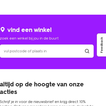
vind een winkel
zoek een winkel bij jou in de buurt
Feedback
zoek
een
winkel
vind
winkel
bij
jou
in
de
buurt
altijd op de hoogte van onze
acties
Schrijf je in voor de nieuwsbrief en krijg direct 10%