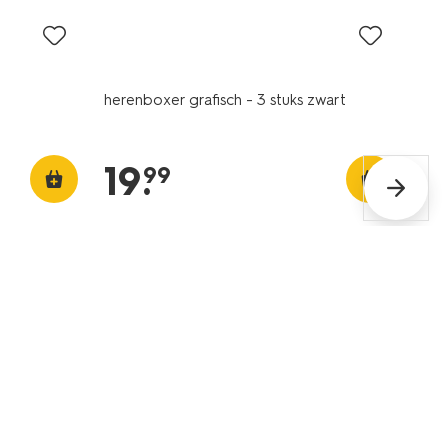
herenboxer grafisch - 3 stuks zwart
19
.
99