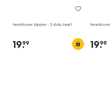
herenboxer stippen - 3 stuks zwart
herenboxer 
19
.
19
.
99
99