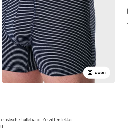
open
astische tailleband. Ze zitten lekker
ag.