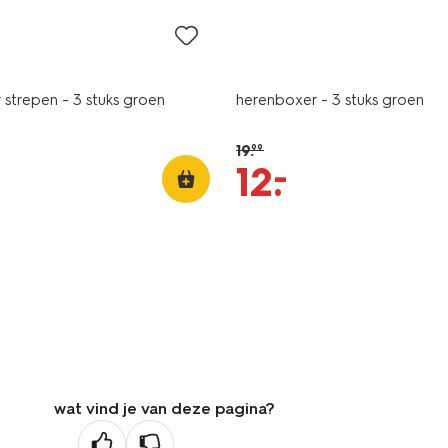
strepen - 3 stuks groen
herenboxer - 3 stuks groen
19
.
99
–
12
.
wat vind je van deze pagina?