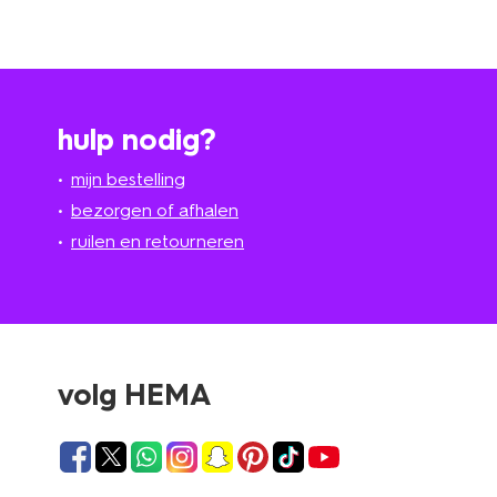
hulp nodig?
mijn bestelling
bezorgen of afhalen
ruilen en retourneren
volg HEMA