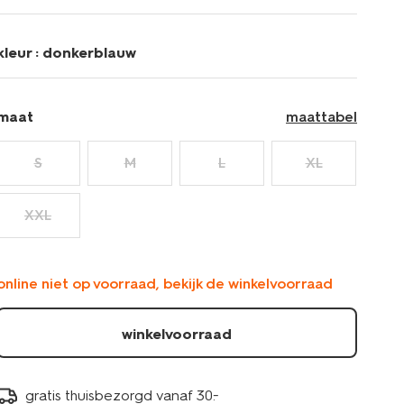
stuks-
donkerblauw-
19168360DARKBLUE.html
kleur :
donkerblauw
maat
maattabel
S
M
L
XL
XXL
online niet op voorraad, bekijk de winkelvoorraad
winkelvoorraad
gratis thuisbezorgd vanaf 30.-