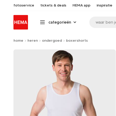
fotoservice
tickets & deals
HEMA app
inspiratie
waar ben j
categorieën
home
heren
ondergoed
boxershorts