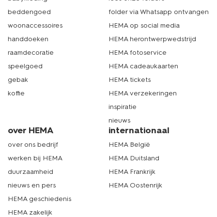
beddengoed
folder via Whatsapp ontvangen
woonaccessoires
HEMA op social media
handdoeken
HEMA herontwerpwedstrijd
raamdecoratie
HEMA fotoservice
speelgoed
HEMA cadeaukaarten
gebak
HEMA tickets
koffie
HEMA verzekeringen
inspiratie
nieuws
over HEMA
internationaal
over ons bedrijf
HEMA België
werken bij HEMA
HEMA Duitsland
duurzaamheid
HEMA Frankrijk
nieuws en pers
HEMA Oostenrijk
HEMA geschiedenis
HEMA zakelijk