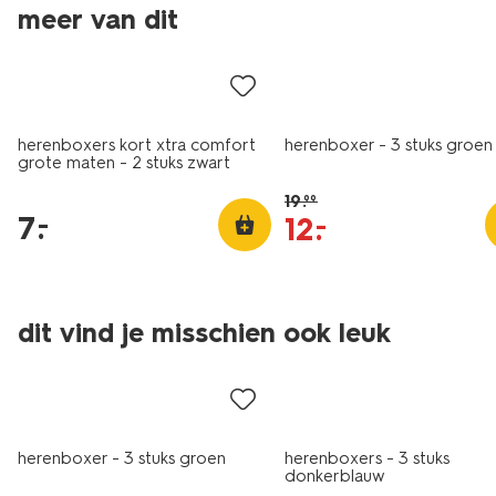
meer van dit
laag geprijsd
sale
herenboxers kort xtra comfort
herenboxer - 3 stuks groen
grote maten - 2 stuks zwart
19
.
99
7
.
–
12
.
–
3 stuks
3 stuks
dit vind je misschien ook leuk
sale
2+1 gratis
herenboxer - 3 stuks groen
herenboxers - 3 stuks
donkerblauw