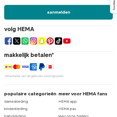
Feedback
aanmelden
volg HEMA
makkelijk betalen*
*afhankelijk van de gekozen bezorgopties
populaire categorieën
meer voor HEMA fans
dameskleding
HEMA app
kinderkleding
HEMA pas
babykleding
lees onze folders