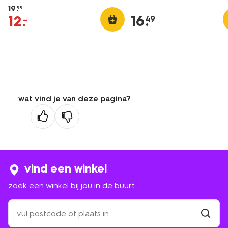
19
.
99
16
.
12
.
–
49
wat vind je van deze pagina?
vind een winkel
zoek een winkel bij jou in de buurt
zoek
een
winkel
vind