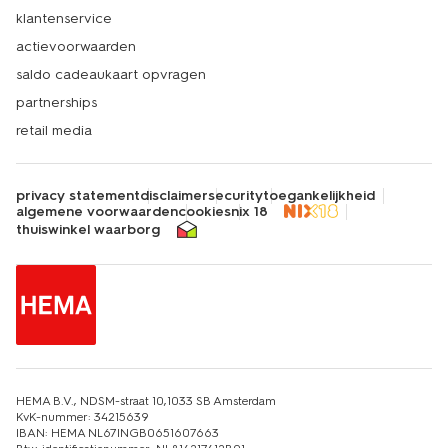
klantenservice
actievoorwaarden
saldo cadeaukaart opvragen
partnerships
retail media
privacy statement
disclaimer
security
toegankelijkheid
algemene voorwaarden
cookies
nix 18
thuiswinkel waarborg
HEMA B.V., NDSM-straat 10,1033 SB Amsterdam
KvK-nummer: 34215639
IBAN: HEMA NL67INGB0651607663