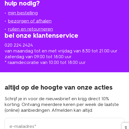
hulp nodig?
winkel
bij
jou
mijn bestelling
in
de
bezorgen of afhalen
buurt
ruilen en retourneren
bel onze klantenservice
020 224 2424
van maandag tot en met vrijdag van 8.30 tot 21.00 uur
zaterdag van 09.00 tot 18.00 uur
* raamdecoratie van 10.00 tot 18.00 uur
altijd op de hoogte van onze acties
Schrijf je in voor de nieuwsbrief en krijg direct 10%
korting. Ontvang meerdere keren per week de laatste
(online) aanbiedingen. Afmelden kan altijd.
e-
mailadres