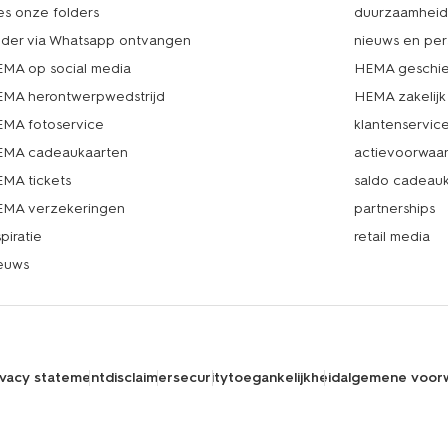
es onze folders
duurzaamhei
lder via Whatsapp ontvangen
nieuws en per
MA op social media
HEMA geschie
MA herontwerpwedstrijd
HEMA zakelijk
MA fotoservice
klantenservic
MA cadeaukaarten
actievoorwaa
MA tickets
saldo cadeau
MA verzekeringen
partnerships
spiratie
retail media
euws
ivacy statement
disclaimer
security
toegankelijkheid
algemene voor