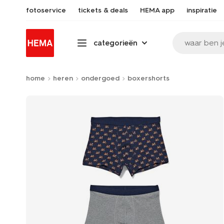
fotoservice
tickets & deals
HEMA app
inspiratie
waar ben j
categorieën
home
heren
ondergoed
boxershorts