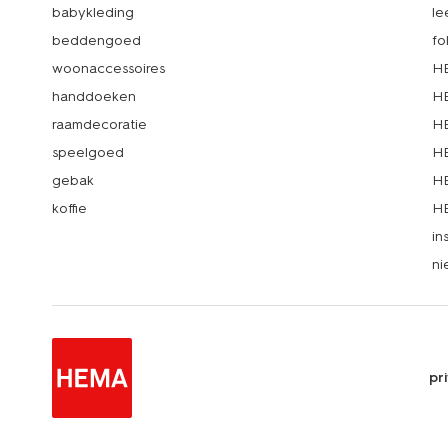
babykleding
le
beddengoed
fo
woonaccessoires
HE
handdoeken
HE
raamdecoratie
HE
speelgoed
HE
gebak
HE
koffie
HE
in
ni
pr