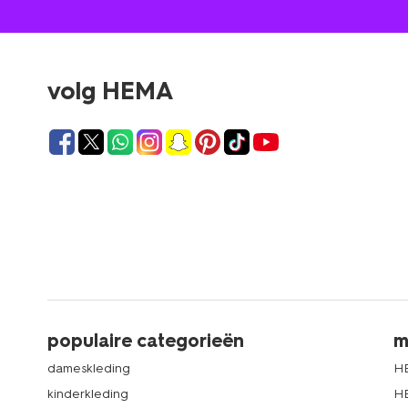
volg HEMA
populaire categorieën
m
dameskleding
H
kinderkleding
H