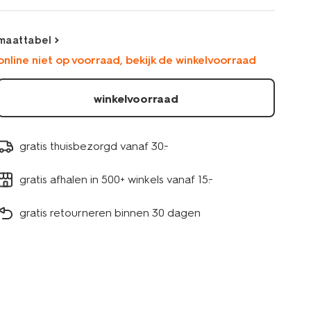
fietsen-
-
-3-
maattabel
stuks-
online niet op voorraad, bekijk de winkelvoorraad
geel-
19110420YELLOW.html
winkelvoorraad
gratis thuisbezorgd vanaf 30.-
gratis afhalen in 500+ winkels vanaf 15.-
gratis retourneren binnen 30 dagen