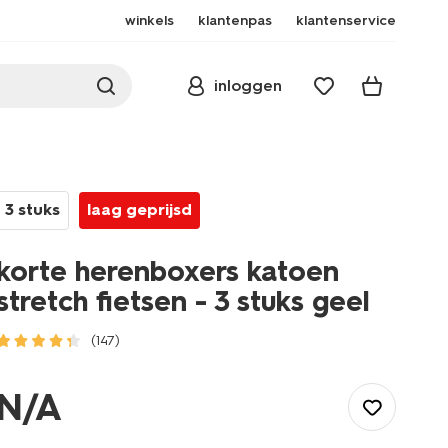
winkels
klantenpas
klantenservice
inloggen
3 stuks
laag geprijsd
korte herenboxers katoen
stretch fietsen - 3 stuks geel
(147)
/heren/ondergoed/boxershorts/korte-
herenboxers-
N/A
katoen-
stretch-