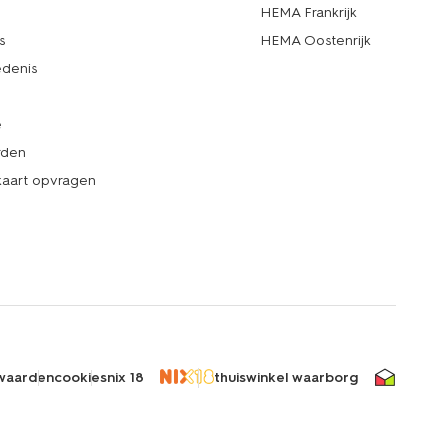
d
HEMA Frankrijk
s
HEMA Oostenrijk
denis
e
rden
kaart opvragen
waarden
cookies
nix 18
thuiswinkel waarborg