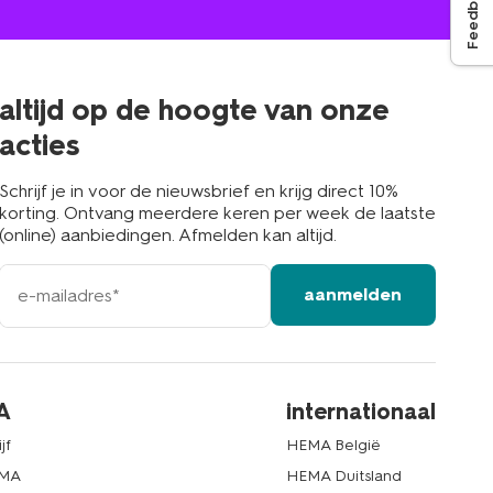
Feedback
winkel
bij
jou
in
de
buurt
altijd op de hoogte van onze
acties
Schrijf je in voor de nieuwsbrief en krijg direct 10%
korting. Ontvang meerdere keren per week de laatste
(online) aanbiedingen. Afmelden kan altijd.
e-
aanmelden
mailadres
A
internationaal
jf
HEMA België
EMA
HEMA Duitsland