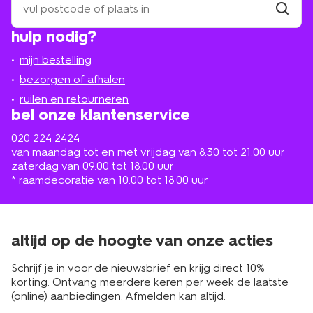
een
winkel
vind
hulp nodig?
winkel
bij
jou
mijn bestelling
in
de
bezorgen of afhalen
buurt
ruilen en retourneren
bel onze klantenservice
020 224 2424
van maandag tot en met vrijdag van 8.30 tot 21.00 uur
zaterdag van 09.00 tot 18.00 uur
* raamdecoratie van 10.00 tot 18.00 uur
altijd op de hoogte van onze acties
Schrijf je in voor de nieuwsbrief en krijg direct 10%
korting. Ontvang meerdere keren per week de laatste
(online) aanbiedingen. Afmelden kan altijd.