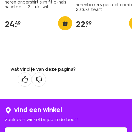
heren ondershirt slim fit o-hals
herenboxers perfect comfo
naadloos - 2 stuks wit
2 stuks zwart
24
.
22
.
49
99
wat vind je van deze pagina?
vind een winkel
zoek een winkel bij jou in de buurt
zoek