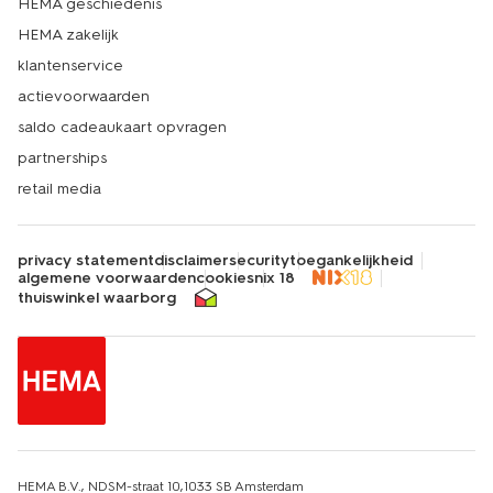
HEMA geschiedenis
HEMA zakelijk
klantenservice
actievoorwaarden
saldo cadeaukaart opvragen
partnerships
retail media
privacy statement
disclaimer
security
toegankelijkheid
algemene voorwaarden
cookies
nix 18
thuiswinkel waarborg
HEMA B.V., NDSM-straat 10,1033 SB Amsterdam