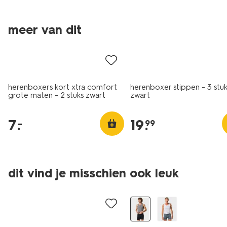
2 stuks
meer van dit
laag geprijsd
3 stuks
herenboxers kort xtra comfort
herenboxer stippen - 3 stu
grote maten - 2 stuks zwart
zwart
7
.
19
.
–
99
2 stuks
dit vind je misschien ook leuk
2+1 gratis
2+1 gratis