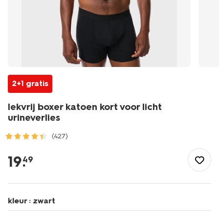
2+1 gratis
lekvrij boxer katoen kort voor licht
urineverlies
(427)
/heren/ondergoed/boxershorts/lekvrij-
boxer-
19
.
49
katoen-
kort-
voor-
licht-
kleur :
zwart
urineverlies-
19160335.html