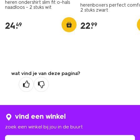
heren ondershirt slim fit o-hals
herenboxers perfect comfo
naadloos - 2 stuks wit
2 stuks zwart
24
.
22
.
49
99
wat vind je van deze pagina?
vind een winkel
zoek een winkel bij jou in de buurt
zoek