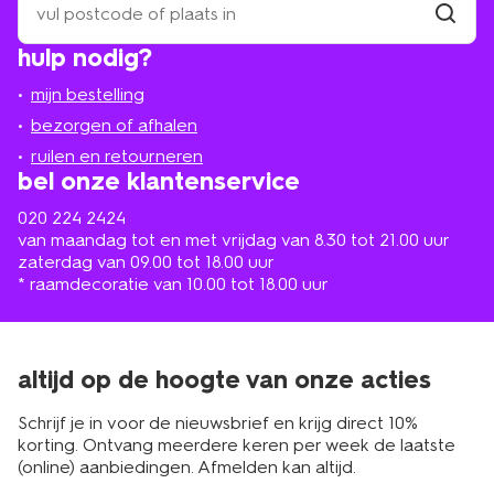
een
winkel
vind
hulp nodig?
winkel
bij
jou
mijn bestelling
in
de
bezorgen of afhalen
buurt
ruilen en retourneren
bel onze klantenservice
020 224 2424
van maandag tot en met vrijdag van 8.30 tot 21.00 uur
zaterdag van 09.00 tot 18.00 uur
* raamdecoratie van 10.00 tot 18.00 uur
altijd op de hoogte van onze acties
Schrijf je in voor de nieuwsbrief en krijg direct 10%
korting. Ontvang meerdere keren per week de laatste
(online) aanbiedingen. Afmelden kan altijd.