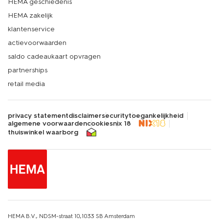
HEMA geschiedenis
HEMA zakelijk
klantenservice
actievoorwaarden
saldo cadeaukaart opvragen
partnerships
retail media
privacy statement
disclaimer
security
toegankelijkheid
algemene voorwaarden
cookies
nix 18
thuiswinkel waarborg
HEMA B.V., NDSM-straat 10,1033 SB Amsterdam