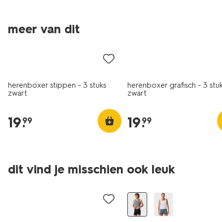
nieuw
meer van dit
3 stuks
2+1 gratis
herenboxer stippen - 3 stuks
herenboxer grafisch - 3 stu
zwart
zwart
19
.
19
.
99
99
2 stuks
dit vind je misschien ook leuk
2+1 gratis
2+1 gratis