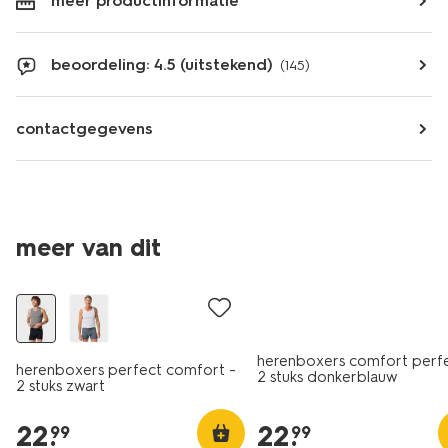
meer productinformatie
beoordeling: 4.5 (uitstekend)
(145)
contactgegevens
meer van dit
2+1 gratis
2+1 gratis
herenboxers comfort perfe
herenboxers perfect comfort -
2 stuks donkerblauw
2 stuks zwart
22
.
22
.
99
99