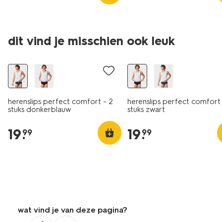
dit vind je misschien ook leuk
2+1 gratis
2+1 gratis
herenslips perfect comfort - 2
herenslips perfect comfort 
stuks donkerblauw
stuks zwart
19
.
19
.
99
99
wat vind je van deze pagina?