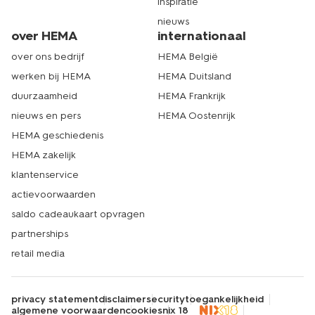
inspiratie
nieuws
over HEMA
internationaal
over ons bedrijf
HEMA België
werken bij HEMA
HEMA Duitsland
duurzaamheid
HEMA Frankrijk
nieuws en pers
HEMA Oostenrijk
HEMA geschiedenis
HEMA zakelijk
klantenservice
actievoorwaarden
saldo cadeaukaart opvragen
partnerships
retail media
privacy statement
disclaimer
security
toegankelijkheid
algemene voorwaarden
cookies
nix 18