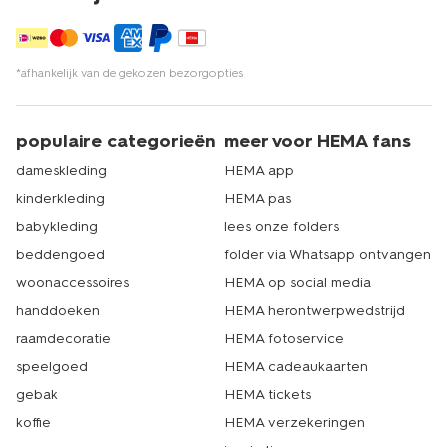
*afhankelijk van de gekozen bezorgopties
populaire categorieën
meer voor HEMA fans
dameskleding
HEMA app
kinderkleding
HEMA pas
babykleding
lees onze folders
beddengoed
folder via Whatsapp ontvangen
woonaccessoires
HEMA op social media
handdoeken
HEMA herontwerpwedstrijd
raamdecoratie
HEMA fotoservice
speelgoed
HEMA cadeaukaarten
gebak
HEMA tickets
koffie
HEMA verzekeringen