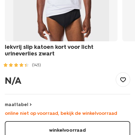
lekvrij slip katoen kort voor licht
urineverlies zwart
(145)
/heren/ondergoed/boxershorts/lekvrij-
slip-
N/A
katoen-
kort-
voor-
licht-
maattabel
urineverlies-
online niet op voorraad, bekijk de winkelvoorraad
zwart-
19170330BLACK.html
winkelvoorraad