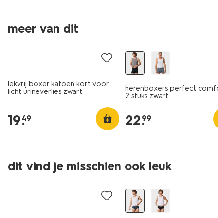
meer van dit
2+1 gratis
2+1 gratis
lekvrij boxer katoen kort voor
herenboxers perfect comfo
licht urineverlies zwart
2 stuks zwart
19
.
22
.
49
99
dit vind je misschien ook leuk
2+1 gratis
2+1 gratis