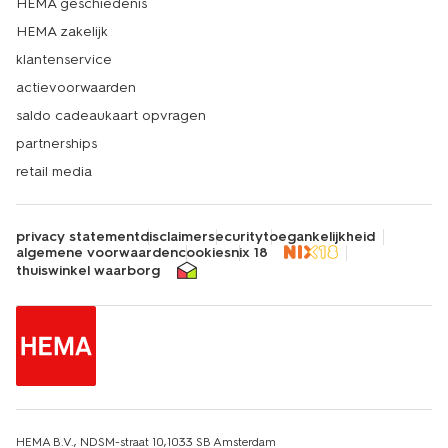
HEMA geschiedenis
HEMA zakelijk
klantenservice
actievoorwaarden
saldo cadeaukaart opvragen
partnerships
retail media
privacy statement
disclaimer
security
toegankelijkheid
algemene voorwaarden
cookies
nix 18
thuiswinkel waarborg
HEMA B.V., NDSM-straat 10,1033 SB Amsterdam