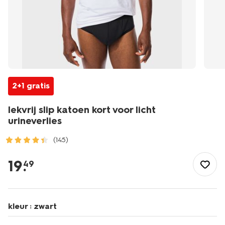
2+1 gratis
lekvrij slip katoen kort voor licht
urineverlies
(145)
/heren/ondergoed/boxershorts/lekvrij-
slip-
19
.
49
katoen-
kort-
voor-
licht-
kleur :
zwart
urineverlies-
19170334.html