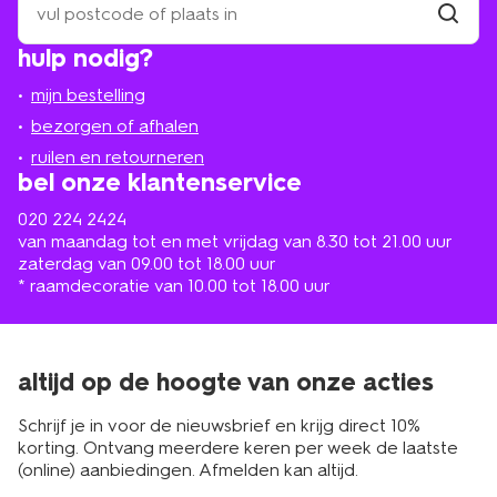
een
winkel
vind
hulp nodig?
winkel
bij
jou
mijn bestelling
in
de
bezorgen of afhalen
buurt
ruilen en retourneren
bel onze klantenservice
020 224 2424
van maandag tot en met vrijdag van 8.30 tot 21.00 uur
zaterdag van 09.00 tot 18.00 uur
* raamdecoratie van 10.00 tot 18.00 uur
altijd op de hoogte van onze acties
Schrijf je in voor de nieuwsbrief en krijg direct 10%
korting. Ontvang meerdere keren per week de laatste
(online) aanbiedingen. Afmelden kan altijd.