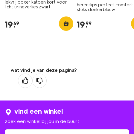
lekvrij boxer katoen kort voor
herenslips perfect comfort 
licht urineverlies zwart
stuks donkerblauw
19
.
19
.
49
99
wat vind je van deze pagina?
vind een winkel
zoek een winkel bij jou in de buurt
zoek