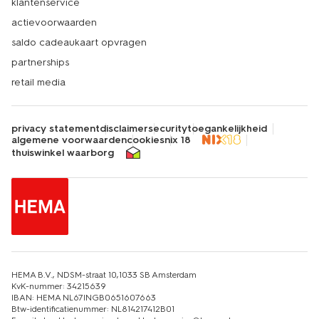
klantenservice
actievoorwaarden
saldo cadeaukaart opvragen
partnerships
retail media
privacy statement
disclaimer
security
toegankelijkheid
algemene voorwaarden
cookies
nix 18
thuiswinkel waarborg
HEMA B.V., NDSM-straat 10,1033 SB Amsterdam
KvK-nummer: 34215639
IBAN: HEMA NL67INGB0651607663
Btw-identificatienummer: NL814217412B01