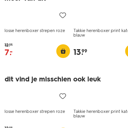
sale
2+1 gratis
losse herenboxer strepen roze
Takkie herenboxer print ka
blauw
12
.
99
13
.
7
.
–
99
dit vind je misschien ook leuk
sale
2+1 gratis
losse herenboxer strepen roze
Takkie herenboxer print ka
blauw
99