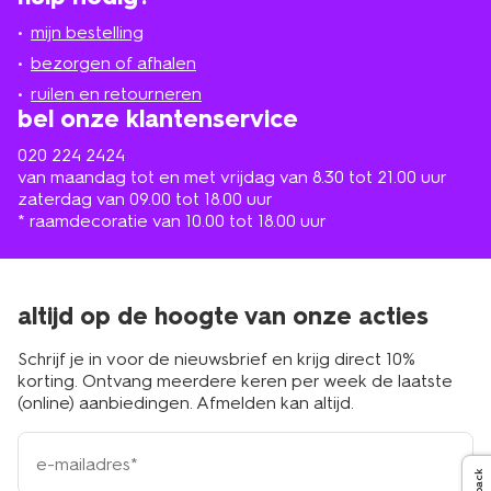
jou
mijn bestelling
in
de
bezorgen of afhalen
buurt
ruilen en retourneren
bel onze klantenservice
020 224 2424
van maandag tot en met vrijdag van 8.30 tot 21.00 uur
zaterdag van 09.00 tot 18.00 uur
* raamdecoratie van 10.00 tot 18.00 uur
altijd op de hoogte van onze acties
Schrijf je in voor de nieuwsbrief en krijg direct 10%
korting. Ontvang meerdere keren per week de laatste
(online) aanbiedingen. Afmelden kan altijd.
e-
mailadres