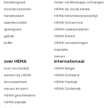
beddengoed
folder via Whatsapp ontvangen
woonaccessoires
HEMA op social media
handdoeken
HEMA herontwerpwedstrijd
raamdecoratie
HEMA fotoservice
speelgoed
HEMA cadeaukaarten
gebak
HEMA tickets
koffie
HEMA verzekeringen
inspiratie
nieuws
over HEMA
internationaal
over ons bedrijf
HEMA België
werken bij HEMA
HEMA Duitsland
duurzaamheid
HEMA Frankrijk
nieuws en pers
HEMA Oostenrijk
HEMA geschiedenis
HEMA zakelijk