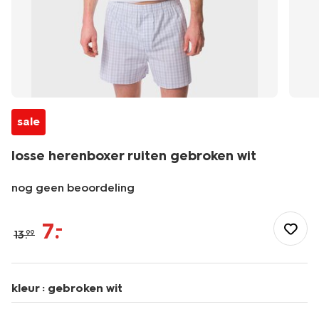
sale
losse herenboxer ruiten gebroken wit
nog geen beoordeling
/heren/ondergoed/boxershorts/losse-
herenboxer-
7
.
–
13
.
99
ruiten-
gebroken-
wit-
19190150OFFWHITE.html
kleur :
gebroken wit