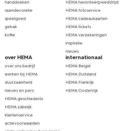
handdoeken
HEMA herontwerpwedstrijd
raamdecoratie
HEMA fotoservice
speelgoed
HEMA cadeaukaarten
gebak
HEMA tickets
koffie
HEMA verzekeringen
inspiratie
nieuws
over HEMA
internationaal
over ons bedrijf
HEMA België
werken bij HEMA
HEMA Duitsland
duurzaamheid
HEMA Frankrijk
nieuws en pers
HEMA Oostenrijk
HEMA geschiedenis
HEMA zakelijk
klantenservice
actievoorwaarden