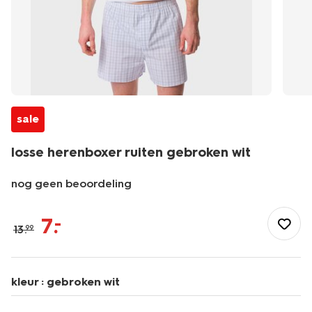
sale
losse herenboxer ruiten gebroken wit
nog geen beoordeling
/heren/ondergoed/boxershorts/losse-
herenboxer-
7
.
–
13
.
99
ruiten-
gebroken-
wit-
19190150OFFWHITE.html
kleur :
gebroken wit