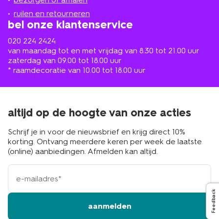
buurt
ruilen en retourneren
bel onze klantenservice
020 224 2424
van maandag tot en met vrijdag van 8.30 tot 21.00 uur
zaterdag van 09.00 tot 18.00 uur
* raamdecoratie van 10.00 tot 18.00 uur
altijd op de hoogte van onze acties
Schrijf je in voor de nieuwsbrief en krijg direct 10%
korting. Ontvang meerdere keren per week de laatste
(online) aanbiedingen. Afmelden kan altijd.
e-
mailadres
Feedback
aanmelden