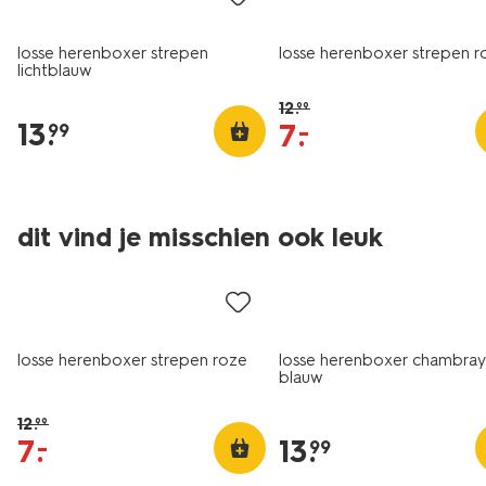
losse herenboxer strepen
losse herenboxer strepen r
lichtblauw
12
.
99
13
.
7
.
–
99
dit vind je misschien ook leuk
sale
2+1 gratis
losse herenboxer strepen roze
losse herenboxer chambra
blauw
12
.
99
7
.
13
.
–
99