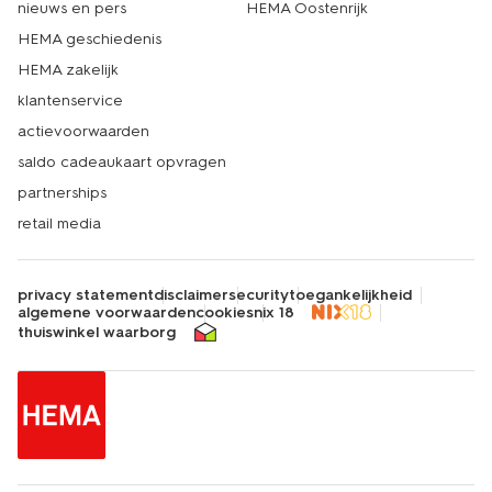
nieuws en pers
HEMA Oostenrijk
HEMA geschiedenis
HEMA zakelijk
klantenservice
actievoorwaarden
saldo cadeaukaart opvragen
partnerships
retail media
privacy statement
disclaimer
security
toegankelijkheid
algemene voorwaarden
cookies
nix 18
thuiswinkel waarborg