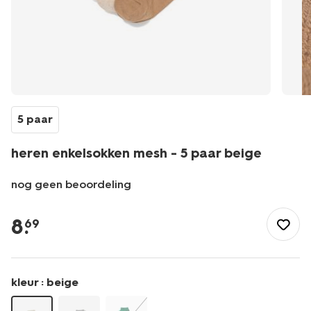
5 paar
heren enkelsokken mesh - 5 paar beige
nog geen beoordeling
/heren/sokken/enkelsokken-
sneakersokken/heren-
8
.
69
enkelsokken-
mesh-
-
-5-
kleur :
beige
paar-
beige-