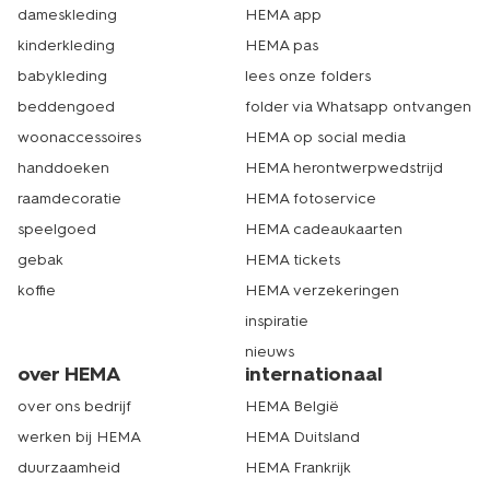
dameskleding
HEMA app
kinderkleding
HEMA pas
babykleding
lees onze folders
beddengoed
folder via Whatsapp ontvangen
woonaccessoires
HEMA op social media
handdoeken
HEMA herontwerpwedstrijd
raamdecoratie
HEMA fotoservice
speelgoed
HEMA cadeaukaarten
gebak
HEMA tickets
koffie
HEMA verzekeringen
inspiratie
nieuws
over HEMA
internationaal
over ons bedrijf
HEMA België
werken bij HEMA
HEMA Duitsland
duurzaamheid
HEMA Frankrijk