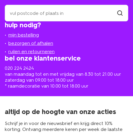
zoek
een
winkel
vind
hulp nodig?
winkel
bij
jou
mijn bestelling
in
de
bezorgen of afhalen
buurt
ruilen en retourneren
bel onze klantenservice
020 224 2424
van maandag tot en met vrijdag van 8.30 tot 21.00 uur
zaterdag van 09.00 tot 18.00 uur
* raamdecoratie van 10.00 tot 18.00 uur
altijd op de hoogte van onze acties
Schrijf je in voor de nieuwsbrief en krijg direct 10%
korting. Ontvang meerdere keren per week de laatste