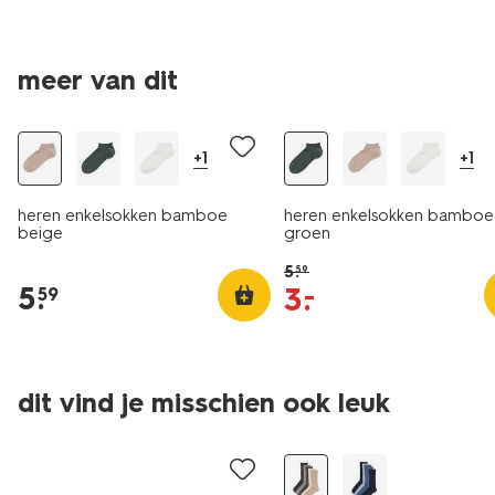
meer van dit
2+1 gratis
sale
+1
+1
heren enkelsokken bamboe
heren enkelsokken bamboe
beige
groen
5
.
59
5
.
3
.
–
59
dit vind je misschien ook leuk
5 paar
5 paar