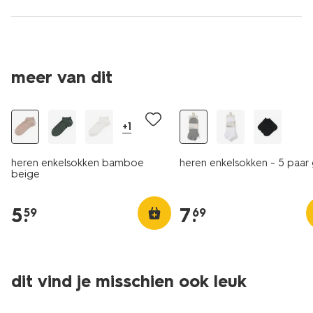
meer van dit
2+1 gratis
5 paar
+1
heren enkelsokken bamboe
heren enkelsokken - 5 paar g
beige
5
.
7
.
59
69
dit vind je misschien ook leuk
5 paar
2+1 gratis