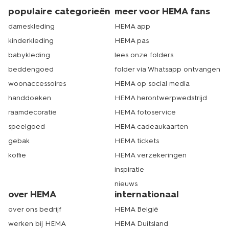
populaire categorieën
meer voor HEMA fans
dameskleding
HEMA app
kinderkleding
HEMA pas
babykleding
lees onze folders
beddengoed
folder via Whatsapp ontvangen
woonaccessoires
HEMA op social media
handdoeken
HEMA herontwerpwedstrijd
raamdecoratie
HEMA fotoservice
speelgoed
HEMA cadeaukaarten
gebak
HEMA tickets
koffie
HEMA verzekeringen
inspiratie
nieuws
over HEMA
internationaal
over ons bedrijf
HEMA België
werken bij HEMA
HEMA Duitsland