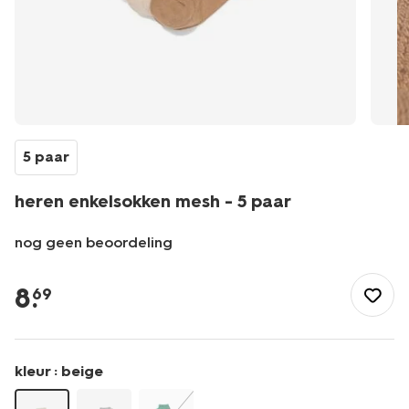
5 paar
heren enkelsokken mesh - 5 paar
nog geen beoordeling
/heren/sokken/enkelsokken-
sneakersokken/heren-
8
.
69
enkelsokken-
mesh-
-
-5-
kleur :
beige
paar-
4151032.html