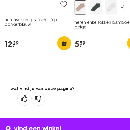
+1
herensokken grafisch - 5 p
heren enkelsokken bamboe
donkerblauw
beige
12
.
5
.
29
59
wat vind je van deze pagina?
vind een winkel