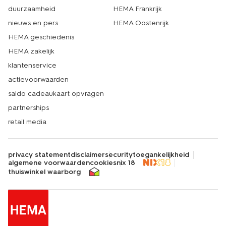
duurzaamheid
HEMA Frankrijk
nieuws en pers
HEMA Oostenrijk
HEMA geschiedenis
HEMA zakelijk
klantenservice
actievoorwaarden
saldo cadeaukaart opvragen
partnerships
retail media
privacy statement
disclaimer
security
toegankelijkheid
algemene voorwaarden
cookies
nix 18
thuiswinkel waarborg