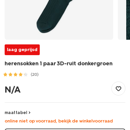
laag geprijsd
herensokken 1 paar 3D-ruit donkergroen
(20)
/heren/sokken/herensokken/herensokken-
1-
N/A
paar-
3d-
ruit-
donkergroen-
maattabel
4104775DARKGREEN.html
online niet op voorraad, bekijk de winkelvoorraad