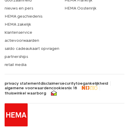
duurzaamheid
HEMA Frankrijk
nieuws en pers
HEMA Oostenrijk
HEMA geschiedenis
HEMA zakelijk
klantenservice
actievoorwaarden
saldo cadeaukaart opvragen
partnerships
retail media
privacy statement
disclaimer
security
toegankelijkheid
algemene voorwaarden
cookies
nix 18
thuiswinkel waarborg