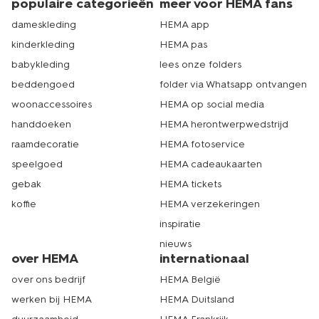
populaire categorieën
meer voor HEMA fans
dameskleding
HEMA app
kinderkleding
HEMA pas
babykleding
lees onze folders
beddengoed
folder via Whatsapp ontvangen
woonaccessoires
HEMA op social media
handdoeken
HEMA herontwerpwedstrijd
raamdecoratie
HEMA fotoservice
speelgoed
HEMA cadeaukaarten
gebak
HEMA tickets
koffie
HEMA verzekeringen
inspiratie
nieuws
over HEMA
internationaal
over ons bedrijf
HEMA België
werken bij HEMA
HEMA Duitsland