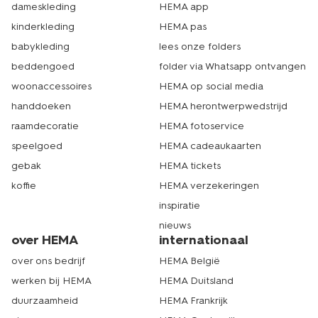
dameskleding
HEMA app
kinderkleding
HEMA pas
babykleding
lees onze folders
beddengoed
folder via Whatsapp ontvangen
woonaccessoires
HEMA op social media
handdoeken
HEMA herontwerpwedstrijd
raamdecoratie
HEMA fotoservice
speelgoed
HEMA cadeaukaarten
gebak
HEMA tickets
koffie
HEMA verzekeringen
inspiratie
nieuws
over HEMA
internationaal
over ons bedrijf
HEMA België
werken bij HEMA
HEMA Duitsland
duurzaamheid
HEMA Frankrijk