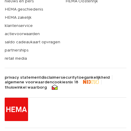
nieuws en pers
HEMA Oostenrijk
HEMA geschiedenis
HEMA zakelijk
klantenservice
actievoorwaarden
saldo cadeaukaart opvragen
partnerships
retail media
privacy statement
disclaimer
security
toegankelijkheid
algemene voorwaarden
cookies
nix 18
thuiswinkel waarborg