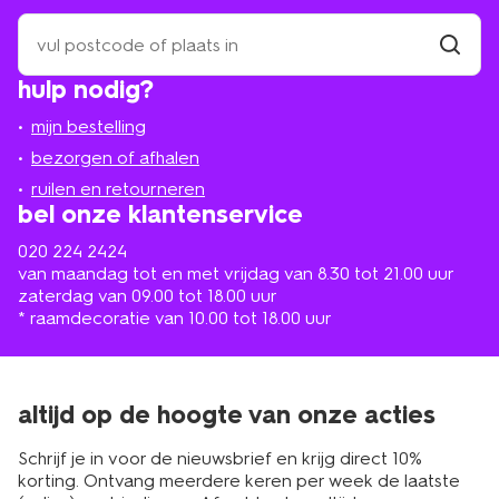
zoek
een
winkel
vind
hulp nodig?
winkel
bij
jou
mijn bestelling
in
de
bezorgen of afhalen
buurt
ruilen en retourneren
bel onze klantenservice
020 224 2424
van maandag tot en met vrijdag van 8.30 tot 21.00 uur
zaterdag van 09.00 tot 18.00 uur
* raamdecoratie van 10.00 tot 18.00 uur
altijd op de hoogte van onze acties
Schrijf je in voor de nieuwsbrief en krijg direct 10%
korting. Ontvang meerdere keren per week de laatste