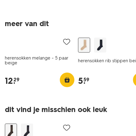
meer van dit
5 paar
2+1 gratis
herensokken melange - 5 paar
herensokken rib stippen be
beige
12
.
5
.
29
59
dit vind je misschien ook leuk
2+1 gratis
5 paar