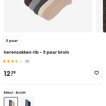
5 paar
herensokken rib - 5 paar bruin
(8)
/heren/sokken/herensokken/herensokken-
rib-
12
.
29
-
-5-
paar-
bruin-
kleur :
bruin
4151025BROWN.html