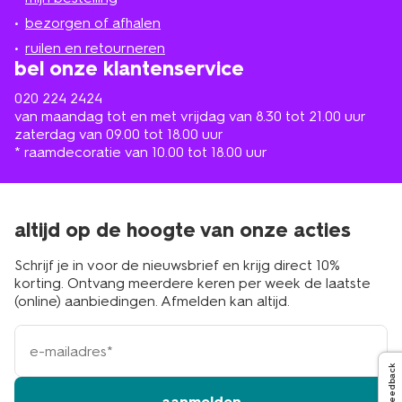
in
de
bezorgen of afhalen
buurt
ruilen en retourneren
bel onze klantenservice
020 224 2424
van maandag tot en met vrijdag van 8.30 tot 21.00 uur
zaterdag van 09.00 tot 18.00 uur
* raamdecoratie van 10.00 tot 18.00 uur
altijd op de hoogte van onze acties
Schrijf je in voor de nieuwsbrief en krijg direct 10%
korting. Ontvang meerdere keren per week de laatste
(online) aanbiedingen. Afmelden kan altijd.
e-
mailadres
Feedback
aanmelden