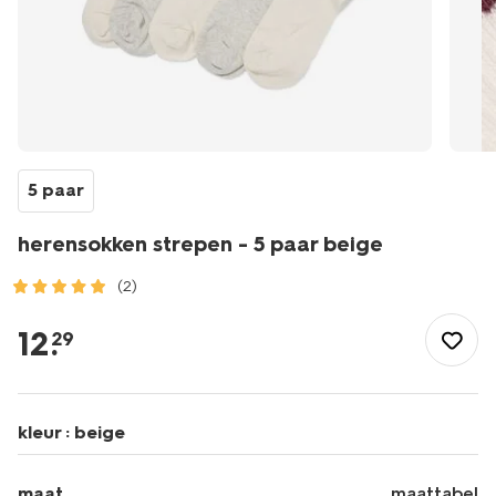
5 paar
herensokken strepen - 5 paar beige
(2)
/heren/sokken/herensokken/herensokken-
strepen-
12
.
29
-
-5-
paar-
beige-
kleur :
beige
4150540BEIGE.html
maat
maattabel