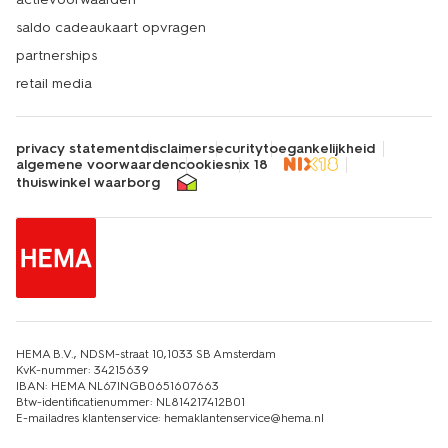
saldo cadeaukaart opvragen
partnerships
retail media
privacy statement
disclaimer
security
toegankelijkheid
algemene voorwaarden
cookies
nix 18
thuiswinkel waarborg
HEMA B.V., NDSM-straat 10,1033 SB Amsterdam
KvK-nummer: 34215639
IBAN: HEMA NL67INGB0651607663
Btw-identificatienummer: NL814217412B01
E-mailadres klantenservice: hemaklantenservice@hema.nl