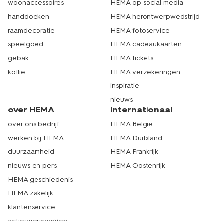
woonaccessoires
HEMA op social media
handdoeken
HEMA herontwerpwedstrijd
raamdecoratie
HEMA fotoservice
speelgoed
HEMA cadeaukaarten
gebak
HEMA tickets
koffie
HEMA verzekeringen
inspiratie
nieuws
over HEMA
internationaal
over ons bedrijf
HEMA België
werken bij HEMA
HEMA Duitsland
duurzaamheid
HEMA Frankrijk
nieuws en pers
HEMA Oostenrijk
HEMA geschiedenis
HEMA zakelijk
klantenservice
actievoorwaarden