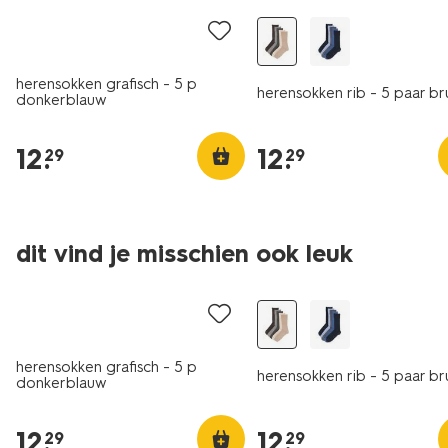
herensokken grafisch - 5 p
herensokken rib - 5 paar br
donkerblauw
12
.
12
.
29
29
dit vind je misschien ook leuk
5 paar
5 paar
herensokken grafisch - 5 p
herensokken rib - 5 paar br
donkerblauw
12
.
12
.
29
29