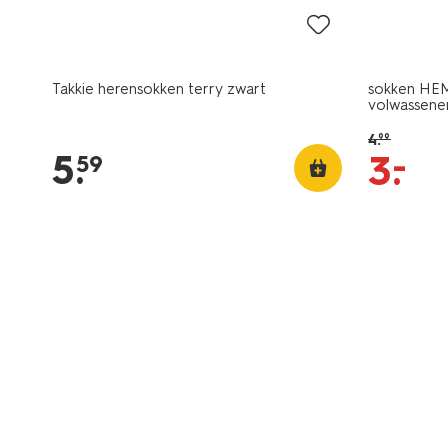
Takkie herensokken terry zwart
sokken HEM
volwassene
4
.
99
5
.
–
3
.
59