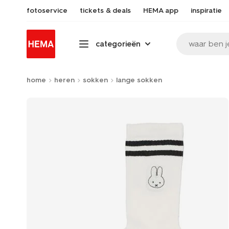
fotoservice
tickets & deals
HEMA app
inspiratie
waar ben j
categorieën
home
heren
sokken
lange sokken