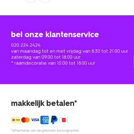
bel onze klantenservice
020 224 2424
van maandag tot en met vrijdag van 8.30 tot 21.00 uur
zaterdag van 09.00 tot 18.00 uur
* raamdecoratie van 10.00 tot 18.00 uur
makkelijk betalen*
*afhankelijk van de gekozen bezorgopties