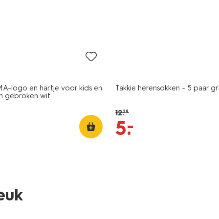
5 paar
sale
A-logo en hartje voor kids en
Takkie herensokken - 5 paar g
n gebroken wit
12
.
29
–
5
.
5 paar
leuk
sale