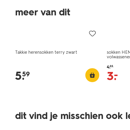
meer van dit
2+1 gratis
sale
Takkie herensokken terry zwart
sokken HEM
volwassene
4
.
99
5
.
–
3
.
59
dit vind je misschien ook 
2+1 gratis
sale