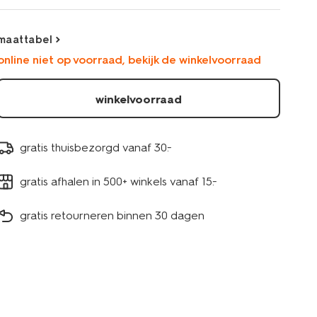
en-
volwassenen-
gebroken-
maattabel
wit-
online niet op voorraad, bekijk de winkelvoorraad
4120650OFFWHITE.html
winkelvoorraad
gratis thuisbezorgd vanaf 30.-
gratis afhalen in 500+ winkels vanaf 15.-
gratis retourneren binnen 30 dagen