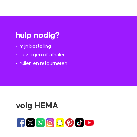
hulp nodig?
mijn bestelling
bezorgen of afhalen
ruilen en retourneren
volg HEMA