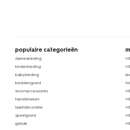
populaire categorieën
m
dameskleding
H
kinderkleding
H
babykleding
le
beddengoed
fo
woonaccessoires
HE
handdoeken
HE
raamdecoratie
HE
speelgoed
HE
gebak
HE