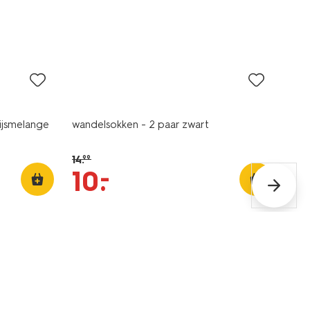
2 paar
sale
rijsmelange
wandelsokken - 2 paar zwart
14
.
99
–
10
.
sale