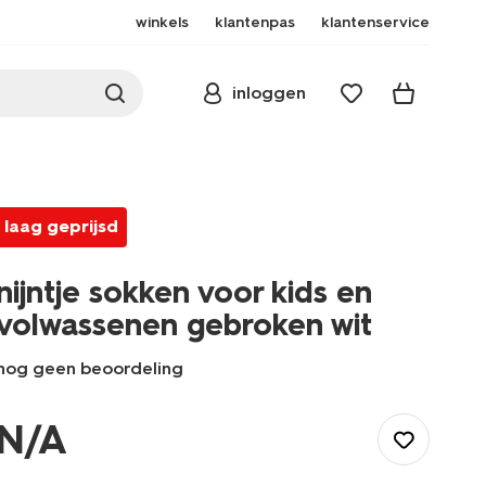
winkels
klantenpas
klantenservice
inloggen
laag geprijsd
nijntje sokken voor kids en
volwassenen gebroken wit
nog geen beoordeling
/heren/sokken/herensokken/nijntje-
sokken-
N/A
voor-
kids-