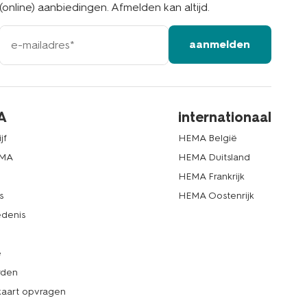
(online) aanbiedingen. Afmelden kan altijd.
e-
aanmelden
mailadres
A
internationaal
jf
HEMA België
EMA
HEMA Duitsland
d
HEMA Frankrijk
s
HEMA Oostenrijk
denis
e
rden
kaart opvragen