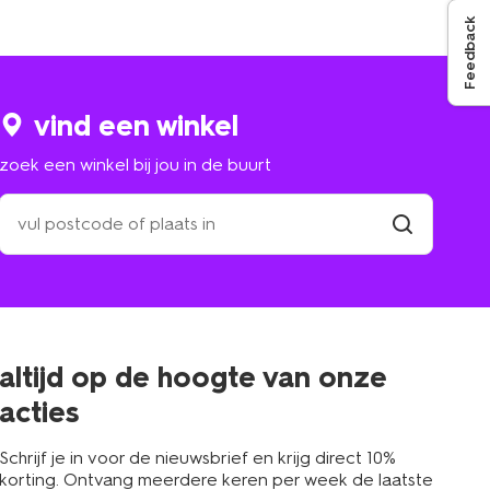
Feedback
vind een winkel
zoek een winkel bij jou in de buurt
zoek
een
winkel
vind
winkel
bij
jou
in
de
buurt
altijd op de hoogte van onze
acties
Schrijf je in voor de nieuwsbrief en krijg direct 10%
korting. Ontvang meerdere keren per week de laatste