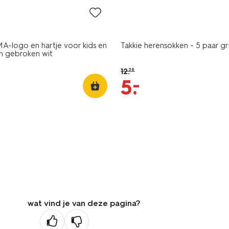
A-logo en hartje voor kids en
Takkie herensokken - 5 paar g
n gebroken wit
12
.
29
–
5
.
wat vind je van deze pagina?