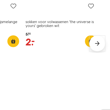
rijsmelange
sokken voor volwassenen 'the universe is
yours' gebroken wit
5
.
59
–
2
.