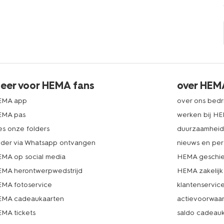
eer voor HEMA fans
over HEM
EMA app
over ons bedri
EMA pas
werken bij H
es onze folders
duurzaamhei
lder via Whatsapp ontvangen
nieuws en per
MA op social media
HEMA geschie
MA herontwerpwedstrijd
HEMA zakelijk
MA fotoservice
klantenservic
MA cadeaukaarten
actievoorwaa
MA tickets
saldo cadeau