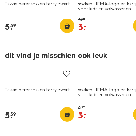
Takkie herensokken terry zwart
sokken HEMA-logo en hart
voor kids en volwassenen
gebroken wit
4
.
99
5
.
3
.
–
59
dit vind je misschien ook leuk
2+1 gratis
sale
Takkie herensokken terry zwart
sokken HEMA-logo en hart
voor kids en volwassenen
gebroken wit
4
.
99
5
.
3
.
–
59