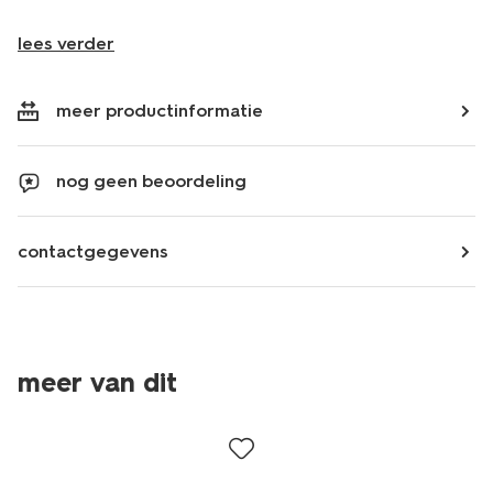
lees verder
meer productinformatie
nog geen beoordeling
contactgegevens
meer van dit
2+1 gratis
sale