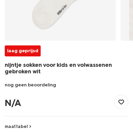
laag geprijsd
nijntje sokken voor kids en volwassenen
gebroken wit
nog geen beoordeling
/heren/sokken/herensokken/nijntje-
sokken-
N/A
voor-
kids-
en-
volwassenen-
maattabel
gebroken-