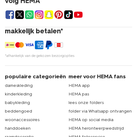
volg HEMA
makkelijk betalen*
*afhankelijk van de gekozen bezorgopties
populaire categorieën
meer voor HEMA fans
dameskleding
HEMA app
kinderkleding
HEMA pas
babykleding
lees onze folders
beddengoed
folder via Whatsapp ontvangen
woonaccessoires
HEMA op social media
handdoeken
HEMA herontwerpwedstrijd
raamdecoratie
HEMA fotoservice