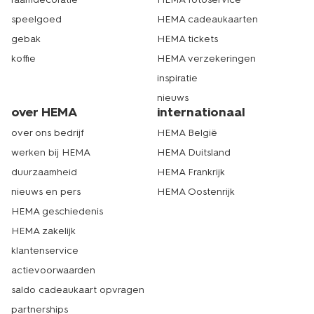
speelgoed
HEMA cadeaukaarten
gebak
HEMA tickets
koffie
HEMA verzekeringen
inspiratie
nieuws
over HEMA
internationaal
over ons bedrijf
HEMA België
werken bij HEMA
HEMA Duitsland
duurzaamheid
HEMA Frankrijk
nieuws en pers
HEMA Oostenrijk
HEMA geschiedenis
HEMA zakelijk
klantenservice
actievoorwaarden
saldo cadeaukaart opvragen
partnerships