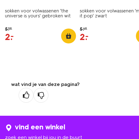
sokken voor volwassenen 'the
sokken voor volwassenen '
universe is yours' gebroken wit
it pop' zwart
5
.
5
.
59
49
2
.
2
.
–
–
wat vind je van deze pagina?
vind een winkel
zoek een winkel bij jou in de buurt