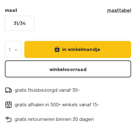
en-
volwassenen-
maat
maattabel
gebroken-
wit-
31/34
4120620OFFWHITE.html
in winkelmandje
1
winkelvoorraad
gratis thuisbezorgd vanaf 30.-
gratis afhalen in 500+ winkels vanaf 15.-
gratis retourneren binnen 30 dagen