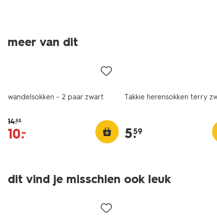
2 paar
meer van dit
sale
2+1 gratis
wandelsokken - 2 paar zwart
Takkie herensokken terry z
14
.
99
5
.
10
.
–
59
dit vind je misschien ook leuk
sale
sale