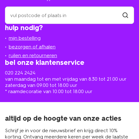
zoek
een
winkel
vind
hulp nodig?
winkel
bij
jou
mijn bestelling
in
de
bezorgen of afhalen
buurt
ruilen en retourneren
bel onze klantenservice
020 224 2424
van maandag tot en met vrijdag van 8.30 tot 21.00 uur
zaterdag van 09.00 tot 18.00 uur
* raamdecoratie van 10.00 tot 18.00 uur
altijd op de hoogte van onze acties
Schrijf je in voor de nieuwsbrief en krijg direct 10%
korting. Ontvang meerdere keren per week de laatste