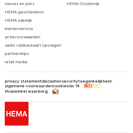
nieuws en pers
HEMA Oostenrijk
HEMA geschiedenis
HEMA zakelijk
klantenservice
actievoorwaarden
saldo cadeaukaart opvragen
partnerships
retail media
privacy statement
disclaimer
security
toegankelijkheid
algemene voorwaarden
cookies
nix 18
thuiswinkel waarborg