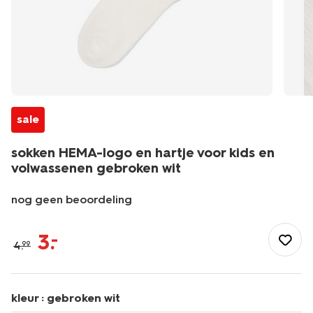
sale
sokken HEMA-logo en hartje voor kids en
volwassenen gebroken wit
nog geen beoordeling
/heren/sokken/herensokken/sokken-
hema-
3
.
–
4
.
99
logo-
en-
hartje-
voor-
kleur :
gebroken wit
kids-