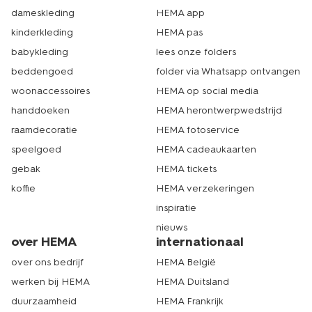
dameskleding
HEMA app
kinderkleding
HEMA pas
babykleding
lees onze folders
beddengoed
folder via Whatsapp ontvangen
woonaccessoires
HEMA op social media
handdoeken
HEMA herontwerpwedstrijd
raamdecoratie
HEMA fotoservice
speelgoed
HEMA cadeaukaarten
gebak
HEMA tickets
koffie
HEMA verzekeringen
inspiratie
nieuws
over HEMA
internationaal
over ons bedrijf
HEMA België
werken bij HEMA
HEMA Duitsland
duurzaamheid
HEMA Frankrijk