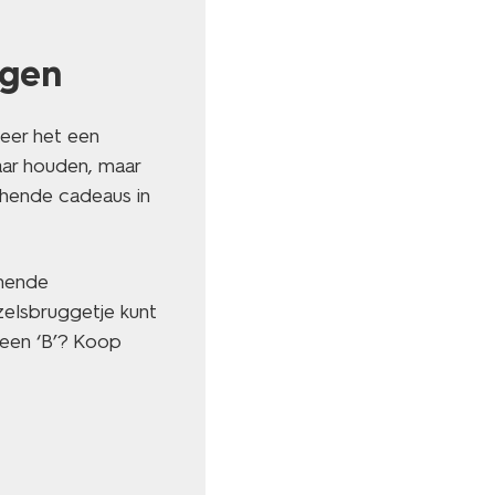
ngen
neer het een
aar houden, maar
chende cadeaus in
chende
ezelsbruggetje kunt
 een ‘B’? Koop