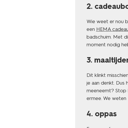
2. cadeaub
Wie weet er nou b
een
HEMA cadeau
badschuim. Met di
moment nodig he
3. maaltijde
Dit klinkt misschi
je aan denkt. Dus 
meeneemt? Stop h
ermee. We weten ze
4. oppas