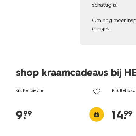
schattig is.
Om nog meer inspir
meisjes
.
shop kraamcadeaus bij 
knuffel Siepie
Knuffel ba
9
.
14
.
99
99