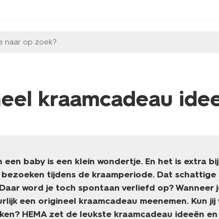
e naar op zoek?
ineel kraamcadeau ide
een baby is een klein wondertje. En het is extra b
 bezoeken tijdens de kraamperiode. Dat schattige 
. Daar word je toch spontaan verliefd op? Wanneer 
uurlijk een origineel kraamcadeau meenemen. Kun jij
uiken? HEMA zet de leukste kraamcadeau ideeën en t