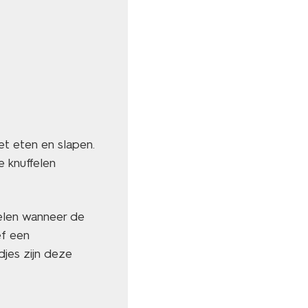
t eten en slapen.
e knuffelen
belen wanneer de
ef een
djes zijn deze