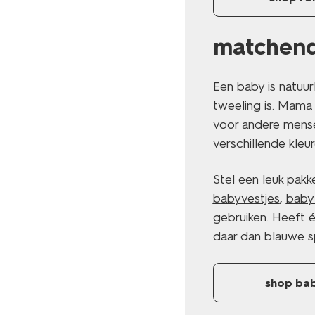
matchend
Een baby is natuurl
tweeling is. Mama 
voor andere mense
verschillende kleur
Stel een leuk pak
babyvestjes
,
baby
gebruiken. Heeft 
daar dan blauwe sp
shop ba