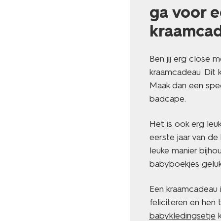
ga voor e
kraamca
Ben jij erg close 
kraamcadeau. Dit k
Maak dan een spe
badcape.
Het is ook erg le
eerste jaar van d
leuke manier bijhou
babyboekjes geluk
Een kraamcadeau 
feliciteren en hen
babykledingsetje
k