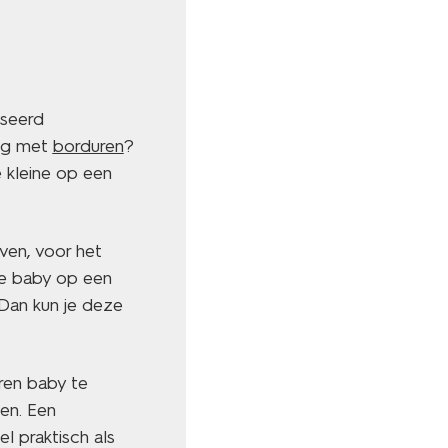
iseerd
dig met
borduren
?
kleine op een
ven, voor het
de baby op een
? Dan kun je deze
ren baby te
ben. Een
l praktisch als