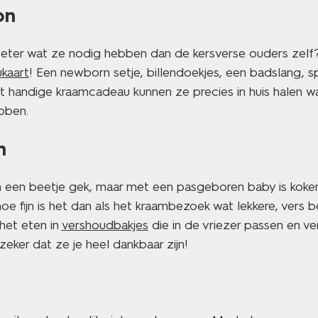
on
eter wat ze nodig hebben dan de kersverse ouders zel
kaart
! Een newborn setje, billendoekjes, een badslang, 
t handige kraamcadeau kunnen ze precies in huis halen w
bben.
n
en een beetje gek, maar met een pasgeboren baby is koken
hoe fijn is het dan als het kraambezoek wat lekkere, vers b
et eten in
vershoudbakjes
die in de vriezer passen en ve
ker dat ze je heel dankbaar zijn!