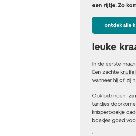
een rijtje. Zo ko
ontdek alle
leuke kra
In de eerste maan
Een zachte
knuffel
wanneer hij of zij
Ook bijtringen zi
tandjes doorkomen
knisperboekje cade
boekjes goed voor 