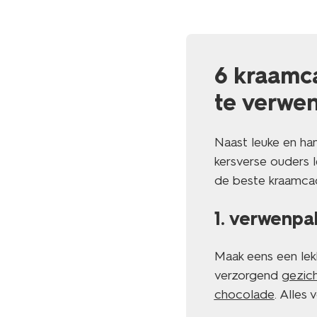
6 kraamc
te verwe
Naast leuke en ha
kersverse ouders l
de beste kraamcade
1. verwenpa
Maak eens een lek
verzorgend
gezich
chocolade
. Alles