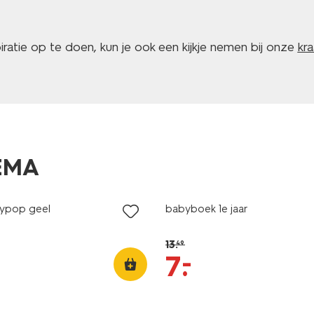
atie op te doen, kun je ook een kijkje nemen bij onze
kr
HEMA
korting
bypop geel
babyboek 1e jaar
13
.
49
–
7
.