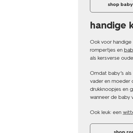
shop bab
handige 
Ook voor handige 
rompertjes en
bab
als kersverse oude
Omdat baby’s als 
vader en moeder d
drukknoopjes en g
wanneer de baby va
Ook leuk: een
witt
shop ro