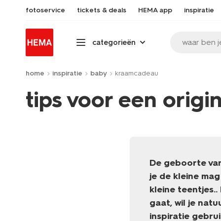
fotoservice
tickets & deals
HEMA app
inspiratie
waar ben j
categorieën
home
inspiratie
baby
kraamcadeau
tips voor een orig
De geboorte van 
je de kleine mag
kleine teentjes.
gaat, wil je nat
inspiratie gebr