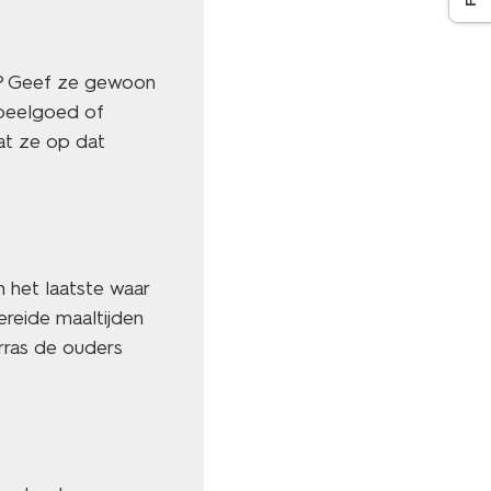
f? Geef ze gewoon
speelgoed of
at ze op dat
 het laatste waar
ereide maaltijden
rras de ouders