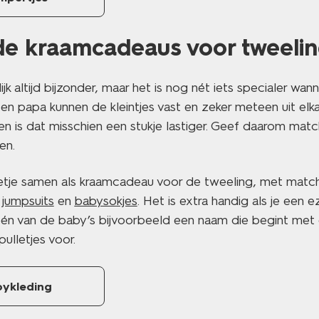
e kraamcadeaus voor tweeli
ijk altijd bijzonder, maar het is nog nét iets specialer wan
en papa kunnen de kleintjes vast en zeker meteen uit elk
n is dat misschien een stukje lastiger. Geef daarom mat
en.
ketje samen als kraamcadeau voor de tweeling, met mat
 jumpsuits
en
babysokjes
. Het is extra handig als je een 
één van de baby’s bijvoorbeeld een naam die begint met
ulletjes voor.
bykleding