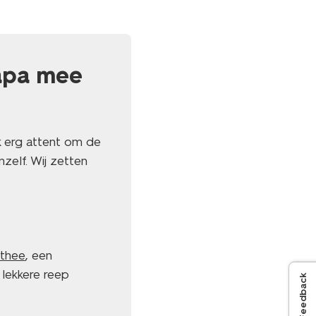
apa mee
k erg attent om de
zelf. Wij zetten
thee
, een
lekkere reep
Feedback