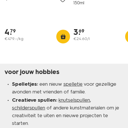
150ml
4
.
3
.
79
69
€
479
.
–
/kg
€
24
.
60
/l
voor jouw hobbies
Spelletjes:
een nieuw
spelletje
voor gezellige
avonden met vrienden of familie.
Creatieve spullen:
knutselspullen
,
schilderspullen
of andere kunstmaterialen om je
creativiteit te uiten en nieuwe projecten te
starten.