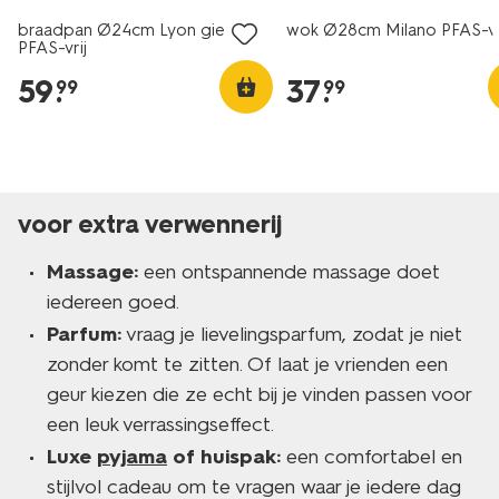
braadpan Ø24cm Lyon gietijzer
wok Ø28cm Milano PFAS-vr
PFAS-vrij
59
.
37
.
99
99
voor extra verwennerij
Massage:
een ontspannende massage doet
iedereen goed.
Parfum:
vraag je lievelingsparfum, zodat je niet
zonder komt te zitten. Of laat je vrienden een
geur kiezen die ze echt bij je vinden passen voor
een leuk verrassingseffect.
Luxe
pyjama
of huispak:
een comfortabel en
stijlvol cadeau om te vragen waar je iedere dag