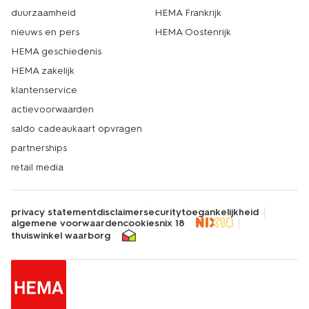
duurzaamheid
HEMA Frankrijk
nieuws en pers
HEMA Oostenrijk
HEMA geschiedenis
HEMA zakelijk
klantenservice
actievoorwaarden
saldo cadeaukaart opvragen
partnerships
retail media
privacy statement
disclaimer
security
toegankelijkheid
algemene voorwaarden
cookies
nix 18
thuiswinkel waarborg