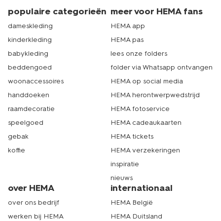
populaire categorieën
meer voor HEMA fans
dameskleding
HEMA app
kinderkleding
HEMA pas
babykleding
lees onze folders
beddengoed
folder via Whatsapp ontvangen
woonaccessoires
HEMA op social media
handdoeken
HEMA herontwerpwedstrijd
raamdecoratie
HEMA fotoservice
speelgoed
HEMA cadeaukaarten
gebak
HEMA tickets
koffie
HEMA verzekeringen
inspiratie
nieuws
over HEMA
internationaal
over ons bedrijf
HEMA België
werken bij HEMA
HEMA Duitsland