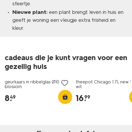
sfeertje.
Nieuwe plant:
een plant brengt leven in huis en
geeft je woning een vleugje extra frisheid en
kleur.
cadeaus die je kunt vragen voor een
gezellig huis
vegan
2+1 gratis
geurkaars in ribbelglas Ø10x10
theepot Chicago 1.7L new 
blossom
wit
8
.
16
.
49
99