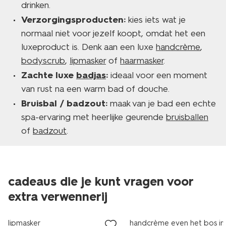
drinken.
Verzorgingsproducten:
kies iets wat je
normaal niet voor jezelf koopt, omdat het een
luxeproduct is. Denk aan een luxe
handcrème
,
bodyscrub
,
lipmasker
of
haarmasker
.
Zachte luxe
badjas
:
ideaal voor een moment
van rust na een warm bad of douche.
Bruisbal / badzout:
maak van je bad een echte
spa-ervaring met heerlijke geurende
bruisballen
of
badzout
.
cadeaus die je kunt vragen voor
extra verwennerij
vegan
vegan
lipmasker
handcrème even het bos in