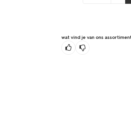
naar
de
vorige
pagina
wat vind je van ons assortimen