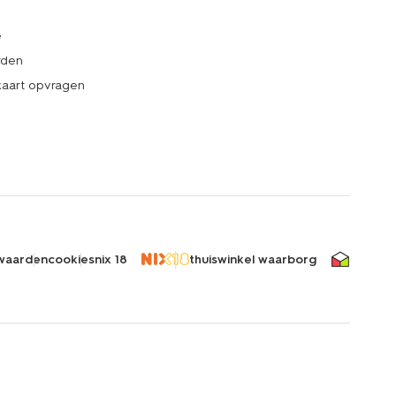
e
rden
kaart opvragen
waarden
cookies
nix 18
thuiswinkel waarborg