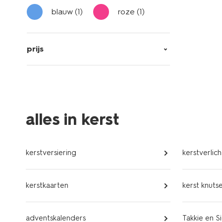
blauw
(1)
roze
(1)
prijs
alles in kerst
kerstversiering
kerstverlich
kerstkaarten
kerst knuts
adventskalenders
Takkie en S