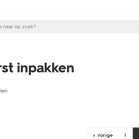
e naar op zoek?
rst inpakken
elen
vorige
1
ga