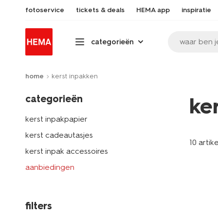
fotoservice
tickets & deals
HEMA app
inspiratie
waar ben j
categorieën
home
kerst inpakken
categorieën
ke
kerst inpakpapier
kerst cadeautasjes
10 artik
kerst inpak accessoires
aanbiedingen
filters