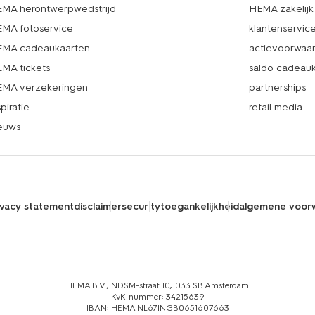
MA herontwerpwedstrijd
HEMA zakelijk
MA fotoservice
klantenservic
MA cadeaukaarten
actievoorwaa
MA tickets
saldo cadeau
MA verzekeringen
partnerships
spiratie
retail media
euws
ivacy statement
disclaimer
security
toegankelijkheid
algemene voor
HEMA B.V., NDSM-straat 10,1033 SB Amsterdam
KvK-nummer: 34215639
IBAN: HEMA NL67INGB0651607663