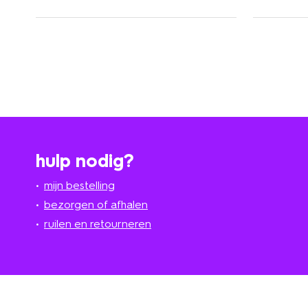
hulp nodig?
mijn bestelling
bezorgen of afhalen
ruilen en retourneren