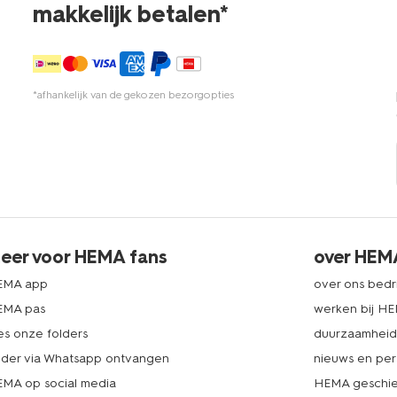
makkelijk betalen*
*afhankelijk van de gekozen bezorgopties
eer voor HEMA fans
over HEM
EMA app
over ons bedri
EMA pas
werken bij H
es onze folders
duurzaamhei
lder via Whatsapp ontvangen
nieuws en per
MA op social media
HEMA geschie