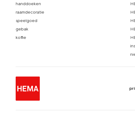
handdoeken
HE
raamdecoratie
HE
speelgoed
HE
gebak
HE
koffie
HE
in
ni
pr