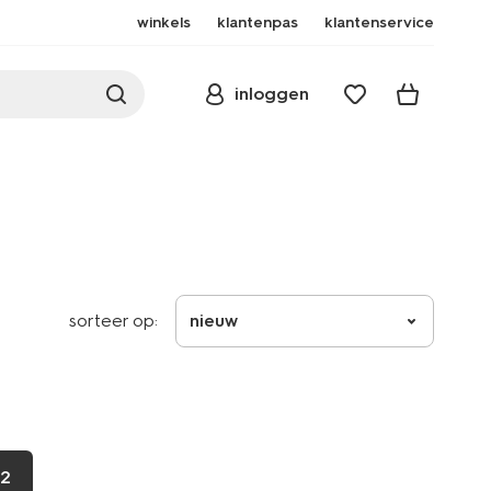
winkels
klantenpas
klantenservice
inloggen
sorteer op:
nieuw
2