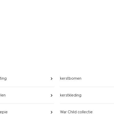
ting
kerstbomen
elen
kerstkleding
iepie
War Child collectie