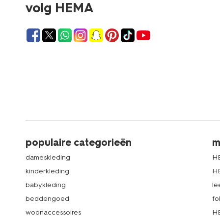
volg HEMA
populaire categorieën
m
dameskleding
H
kinderkleding
H
babykleding
le
beddengoed
fo
woonaccessoires
HE