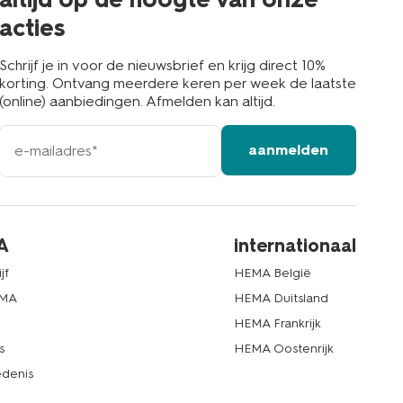
acties
Schrijf je in voor de nieuwsbrief en krijg direct 10%
korting. Ontvang meerdere keren per week de laatste
(online) aanbiedingen. Afmelden kan altijd.
e-
aanmelden
mailadres
A
internationaal
jf
HEMA België
EMA
HEMA Duitsland
d
HEMA Frankrijk
s
HEMA Oostenrijk
denis