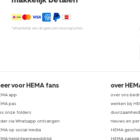
*afhankelijk van de gekozen bezorgopties
eer voor HEMA fans
over HEM
EMA app
over ons bedri
EMA pas
werken bij H
es onze folders
duurzaamhei
lder via Whatsapp ontvangen
nieuws en per
MA op social media
HEMA geschie
MA herontwerpwedstrijd
HEMA zakelijk