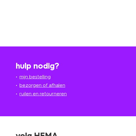
hulp nodig?
mijn bestelling
bezorgen of afhalen
ruilen en retourneren
volg HEMA