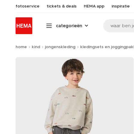
fotoservice
tickets & deals
HEMA app
inspiratie
waar ben j
categorieën
home
kind
jongenskleding
kledingsets en joggingpa