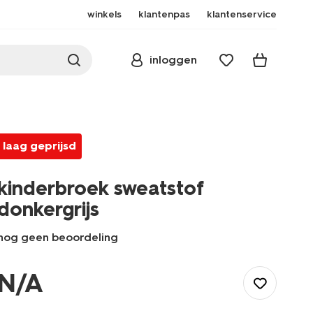
winkels
klantenpas
klantenservice
inloggen
laag geprijsd
kinderbroek sweatstof
donkergrijs
nog geen beoordeling
/kind/jongenskleding/joggingpakken/kinderbroek-
sweatstof-
N/A
donkergrijs-
30710408DARKGREY.html