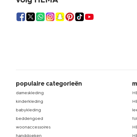
populaire categorieën
m
dameskleding
H
kinderkleding
H
babykleding
le
beddengoed
fo
woonaccessoires
HE
handdoeken
HE