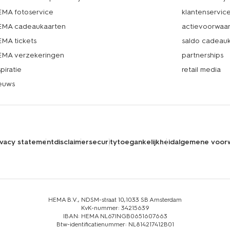
MA fotoservice
klantenservic
MA cadeaukaarten
actievoorwaa
MA tickets
saldo cadeau
MA verzekeringen
partnerships
spiratie
retail media
euws
ivacy statement
disclaimer
security
toegankelijkheid
algemene voor
HEMA B.V., NDSM-straat 10,1033 SB Amsterdam
KvK-nummer: 34215639
IBAN: HEMA NL67INGB0651607663
Btw-identificatienummer: NL814217412B01