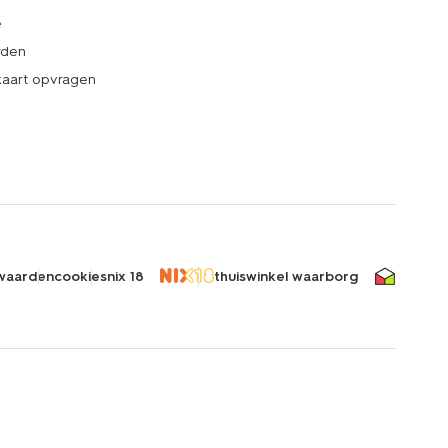
e
rden
kaart opvragen
waarden
cookies
nix 18
thuiswinkel waarborg