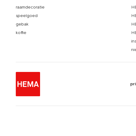
raamdecoratie
HE
speelgoed
HE
gebak
HE
koffie
HE
in
ni
pr