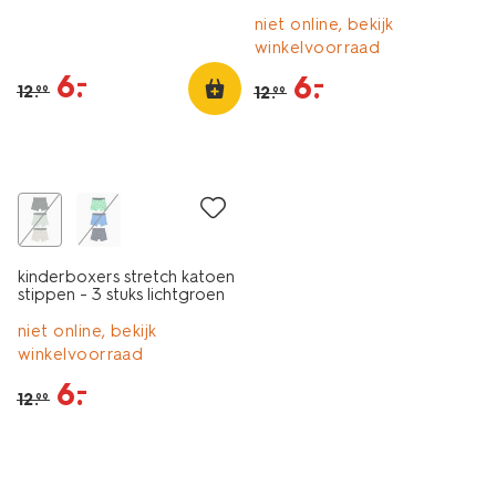
niet online, bekijk
winkelvoorraad
6
.
–
6
.
–
12
.
12
.
99
99
3 stuks
sale
kinderboxers stretch katoen
stippen - 3 stuks lichtgroen
niet online, bekijk
winkelvoorraad
6
.
–
12
.
99