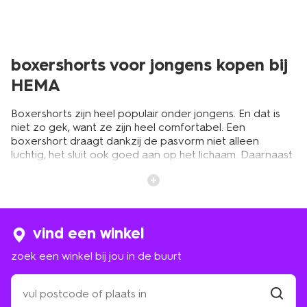
boxershorts voor jongens kopen bij
HEMA
Boxershorts zijn heel populair onder jongens. En dat is
niet zo gek, want ze zijn heel comfortabel. Een
boxershort draagt dankzij de pasvorm niet alleen
luchtig, het sluit ook goed aan op het lichaam. Daarnaast
is het materiaal van invloed op de pasvorm én
levensduur. Ook is de juiste maat en een goede stretch
heel belangrijk. Je wilt niet dat de boxershort opkruipt. Bij
HEMA hebben we daar allemaal aan gedacht. Beginnen
de jongensboxers te lubberen of vallen er kleine gaatjes
vind een winkel
in? Dan is het tijd voor een nieuwe voorraad. Bij HEMA
kies je uit een gevarieerd assortiment boxers voor
zoek een winkel bij jou in de buurt
jongens. Koop je meerdere boxers tegelijk? Neem een
multipack. Kan je zoon weer even vooruit. Vergeet ook
zoek
niet om even bij de
jongenshemden
te kijken. Daarmee
een
stel je leuke sets samen.