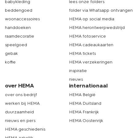
babykleding
lees onze folders
liever langs in één van onze winkels? Dat kan natuurlijk
ook. Met ruim 500 filialen is er altijd wel een HEMA bij jou
beddengoed
folder via Whatsapp ontvangen
in de buurt. Echt HEMA.
woonaccessoires
HEMA op social media
handdoeken
HEMA herontwerpwedstrijd
raamdecoratie
HEMA fotoservice
speelgoed
HEMA cadeaukaarten
gebak
HEMA tickets
koffie
HEMA verzekeringen
inspiratie
nieuws
over HEMA
internationaal
over ons bedrijf
HEMA België
werken bij HEMA
HEMA Duitsland
duurzaamheid
HEMA Frankrijk
nieuws en pers
HEMA Oostenrijk
HEMA geschiedenis
HEMA zakelijk