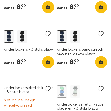
8
.
8
.
99
99
vanaf
vanaf
3 stuks
3 stuks
kinder boxers - 3 stuks blauw
kinder boxers basic stretch
katoen - 3 stuks blauw
8
.
8
.
99
99
vanaf
vanaf
3 stuks
3 stuks
sale
sale
kinder boxers stretch katoen
- 3 stuks blauw
niet online, bekijk
kinderboxers stretch katoen
winkelvoorraad
bladeren - 3 stuks blauw