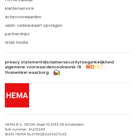
klantenservice
actievoorwaarden
saldo cadeaukaart opvragen
partnerships
retail media
privacy statement
disclaimer
security
toegankelijkheid
algemene voorwaarden
cookies
nix 18
thuiswinkel waarborg
HEMA B.V., NDSM-straat 10,1033 SB Amsterdam
KvK-nummer: 34215639
IBAN: HEMA NL67INGB0651607663