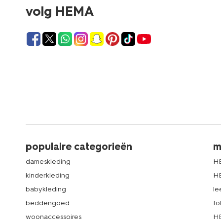
volg HEMA
populaire categorieën
m
dameskleding
H
kinderkleding
H
babykleding
le
beddengoed
fo
woonaccessoires
HE