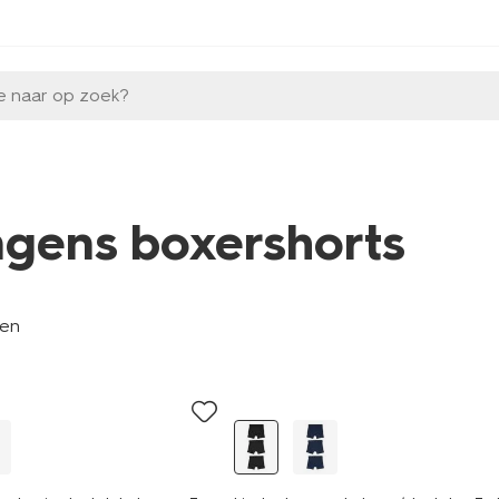
e naar op zoek?
ngens boxershorts
len
3 stuks