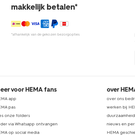
makkelijk betalen*
*afhankelijk van de gekozen bezorgopties
eer voor HEMA fans
over HEM
EMA app
over ons bedri
EMA pas
werken bij H
es onze folders
duurzaamhei
lder via Whatsapp ontvangen
nieuws en per
MA op social media
HEMA geschie