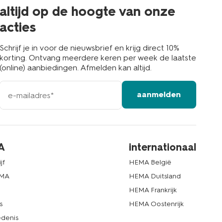
buurt
altijd op de hoogte van onze
acties
Schrijf je in voor de nieuwsbrief en krijg direct 10%
korting. Ontvang meerdere keren per week de laatste
(online) aanbiedingen. Afmelden kan altijd.
e-
aanmelden
mailadres
A
internationaal
jf
HEMA België
EMA
HEMA Duitsland
d
HEMA Frankrijk
s
HEMA Oostenrijk
denis