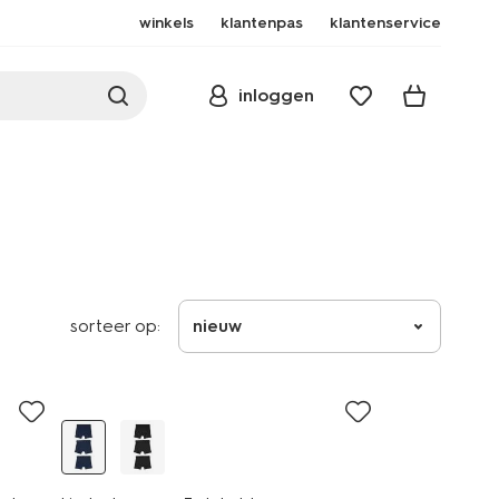
winkels
klantenpas
klantenservice
inloggen
sorteer op:
nieuw
3 stuks