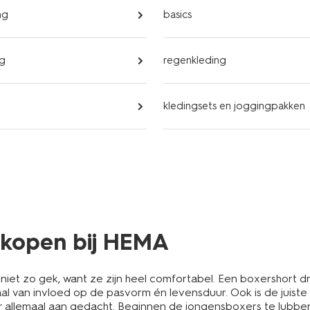
ng
basics
ng
regenkleding
kledingsets en joggingpakken
 kopen bij HEMA
 niet zo gek, want ze zijn heel comfortabel. Een boxershort dra
l van invloed op de pasvorm én levensduur. Ook is de juiste m
llemaal aan gedacht. Beginnen de jongensboxers te lubberen o