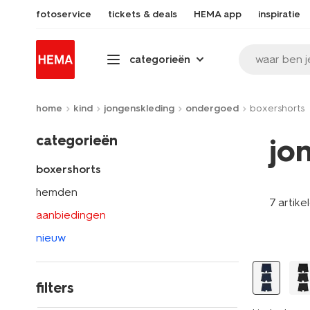
fotoservice
tickets & deals
HEMA app
inspiratie
waar ben j
categorieën
home
kind
jongenskleding
ondergoed
boxershorts
categorieën
jo
boxershorts
hemden
7 artike
aanbiedingen
3 stuks
nieuw
filters