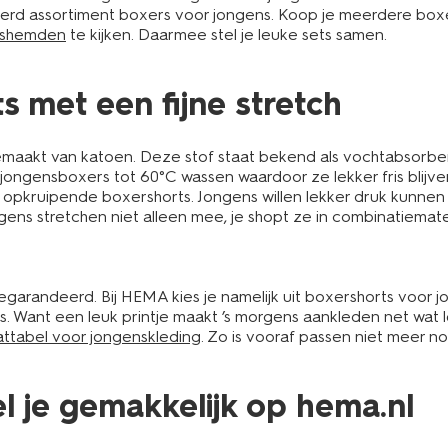
ieerd assortiment boxers voor jongens. Koop je meerdere box
nshemden
te kijken. Daarmee stel je leuke sets samen.
 met een fijne stretch
aakt van katoen. Deze stof staat bekend als vochtabsorberen
de jongensboxers tot 60°C wassen waardoor ze lekker fris blij
 als opkruipende boxershorts. Jongens willen lekker druk ku
ngens stretchen niet alleen mee, je shopt ze in combinatiemat
 gegarandeerd. Bij HEMA kies je namelijk uit boxershorts voor
jes. Want een leuk printje maakt ’s morgens aankleden net wat l
ttabel voor jongenskleding
. Zo is vooraf passen niet meer no
l je gemakkelijk op hema.nl