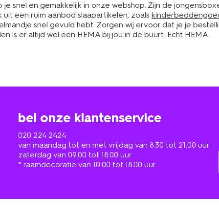
 je snel en gemakkelijk in onze webshop. Zijn de jongensboxe
ok uit een ruim aanbod slaapartikelen, zoals
kinderbeddengoe
lmandje snel gevuld hebt. Zorgen wij ervoor dat je je bestellin
len is er altijd wel een HEMA bij jou in de buurt. Echt HEMA.
bel onze klantenservice
020 224 2424
van maandag tot en met vrijdag van 8.30 tot 21.00 uur
zaterdag van 09.00 tot 18.00 uur
* raamdecoratie van 10.00 tot 18.00 uur