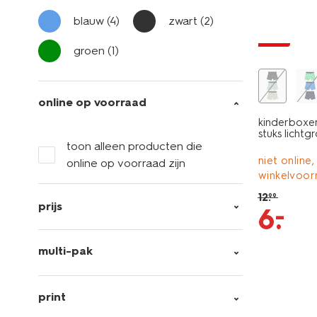
3 stuks
blauw
(4)
zwart
(2)
sale
groen
(1)
online op voorraad
kinderboxer
stuks lichtg
toon alleen producten die
niet online,
online op voorraad zijn
winkelvoor
12
.
99
prijs
–
6
.
multi-pak
print