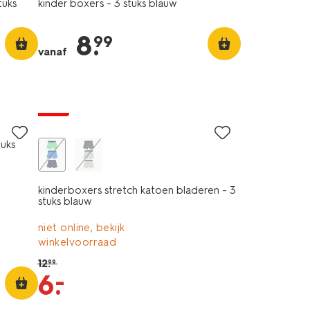
tuks
kinder boxers - 3 stuks blauw
8
.
99
vanaf
3 stuks
sale
tuks
kinderboxers stretch katoen bladeren - 3
stuks blauw
niet online, bekijk
winkelvoorraad
12
.
99
–
6
.