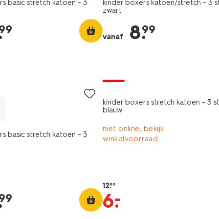
s basic stretch katoen - 3
kinder boxers katoen/stretch - 3 s
zwart
.
8
.
99
99
vanaf
3 stuks
sale
kinder boxers stretch katoen - 3 s
blauw
niet online, bekijk
s basic stretch katoen - 3
winkelvoorraad
12
.
99
–
.
6
.
99