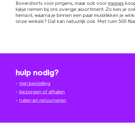
Boxershorts voor jongens, maar ook voor
meisjes
koop
kijkje nemen bij ons overige assortiment. Zo kies je o
hema.nl, waarna je binnen een paar muisklikken je winke
onze winkels? Dat kan natuurlijk ook. Met ruim 500 filia
hulp nodig?
mijn bestelling
bezorgen of afhalen
ruilen en retourneren