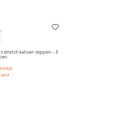
s stretch katoen stippen - 3
roen
 bekijk
raad