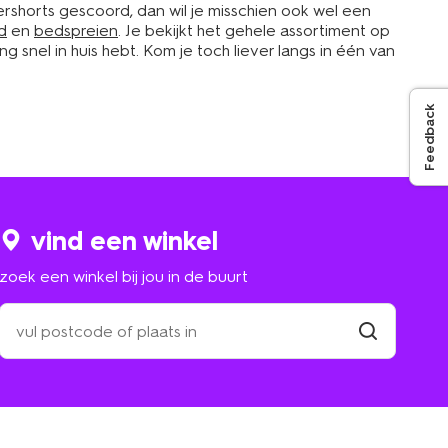
rshorts gescoord, dan wil je misschien ook wel een
d
en
bedspreien
. Je bekijkt het gehele assortiment op
g snel in huis hebt. Kom je toch liever langs in één van
Feedback
vind een winkel
zoek een winkel bij jou in de buurt
zoek
een
winkel
vind
winkel
bij
jou
in
de