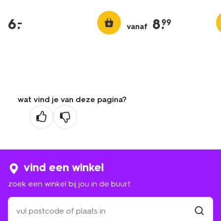
6
.
8
.
–
99
vanaf
wat vind je van deze pagina?
vind een winkel
zoek een winkel bij jou in de buurt
zoek
een