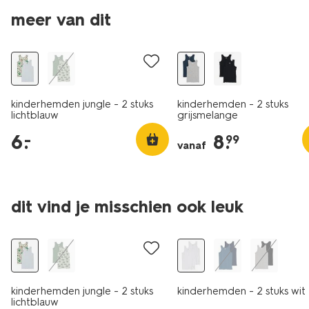
2 stuks
meer van dit
laag geprijsd
2 stuks
kinderhemden jungle - 2 stuks
kinderhemden - 2 stuks
lichtblauw
grijsmelange
6
.
8
.
–
99
vanaf
2 stuks
dit vind je misschien ook leuk
laag geprijsd
2 stuks
kinderhemden jungle - 2 stuks
kinderhemden - 2 stuks wit
lichtblauw