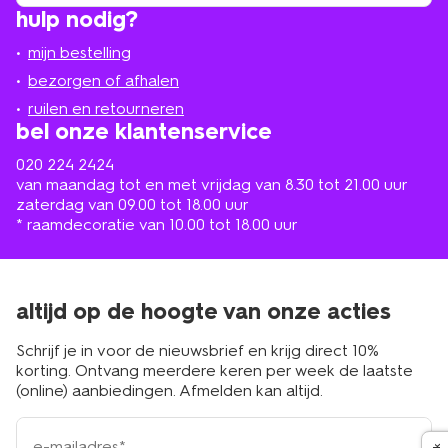
winkel
vind
hulp nodig?
winkel
bij
jou
mijn bestelling
in
de
bezorgen of afhalen
buurt
ruilen en retourneren
bel onze klantenservice
020 224 2424
van maandag tot en met vrijdag van 8.30 tot 21.00 uur
zaterdag van 09.00 tot 18.00 uur
* raamdecoratie van 10.00 tot 18.00 uur
altijd op de hoogte van onze acties
Schrijf je in voor de nieuwsbrief en krijg direct 10%
korting. Ontvang meerdere keren per week de laatste
(online) aanbiedingen. Afmelden kan altijd.
e-
mailadres