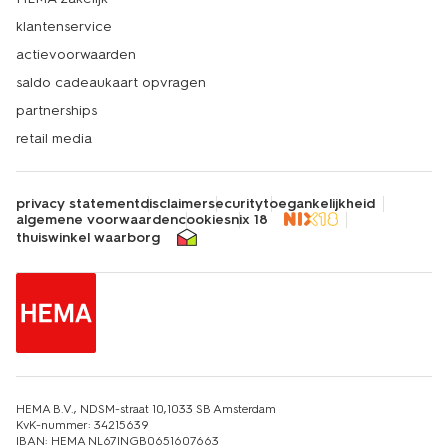
klantenservice
actievoorwaarden
saldo cadeaukaart opvragen
partnerships
retail media
privacy statement
disclaimer
security
toegankelijkheid
algemene voorwaarden
cookies
nix 18
thuiswinkel waarborg
HEMA B.V., NDSM-straat 10,1033 SB Amsterdam
KvK-nummer: 34215639
IBAN: HEMA NL67INGB0651607663