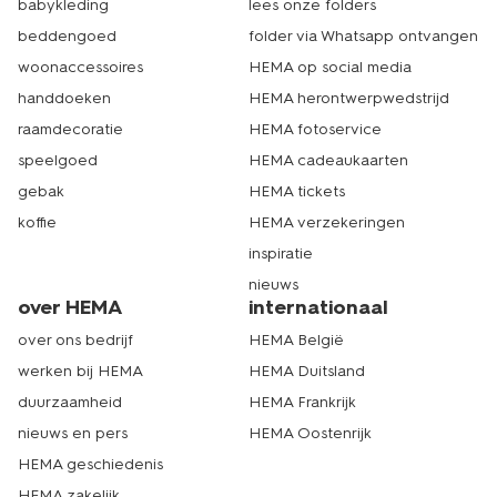
babykleding
lees onze folders
beddengoed
folder via Whatsapp ontvangen
woonaccessoires
HEMA op social media
handdoeken
HEMA herontwerpwedstrijd
raamdecoratie
HEMA fotoservice
speelgoed
HEMA cadeaukaarten
gebak
HEMA tickets
koffie
HEMA verzekeringen
inspiratie
nieuws
over HEMA
internationaal
over ons bedrijf
HEMA België
werken bij HEMA
HEMA Duitsland
duurzaamheid
HEMA Frankrijk
nieuws en pers
HEMA Oostenrijk
HEMA geschiedenis
HEMA zakelijk