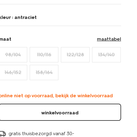
23004560ANTHRACITE.html
kleur :
antraciet
maat
maattabel
98/104
110/116
122/128
134/140
146/152
158/164
online niet op voorraad, bekijk de winkelvoorraad
winkelvoorraad
gratis thuisbezorgd vanaf 30.-