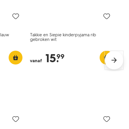
blauw
Takkie en Siepie kinderpyjama rib
gebroken wit
15
.
99
vanaf
sale