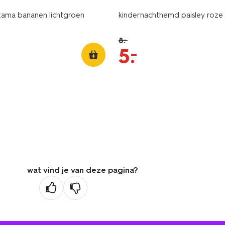
rtama bananen lichtgroen
kindernachthemd paisley roze
8
.
–
–
5
.
wat vind je van deze pagina?