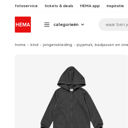
fotoservice
tickets & deals
HEMA app
inspiratie
waar ben j
categorieën
home
kind
jongenskleding
pyjama's, badjassen en on