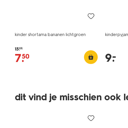
sale
laag gepr
kinder shortama bananen lichtgroen
kinderpyja
13
.
99
–
9
.
7
.
50
dit vind je misschien ook 
sale
sale