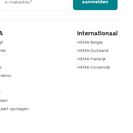
aanmelden
mailadres
A
internationaal
jf
HEMA België
EMA
HEMA Duitsland
d
HEMA Frankrijk
s
HEMA Oostenrijk
denis
e
rden
kaart opvragen