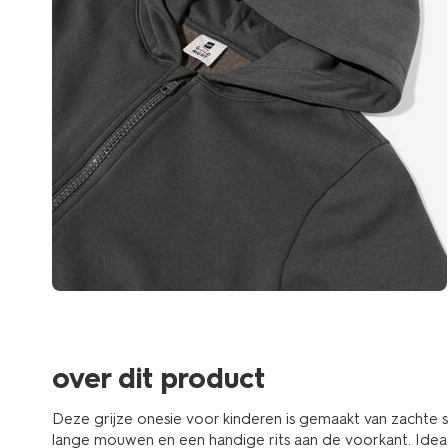
over dit product
Deze grijze onesie voor kinderen is gemaakt van zachte
lange mouwen en een handige rits aan de voorkant. Ideaa