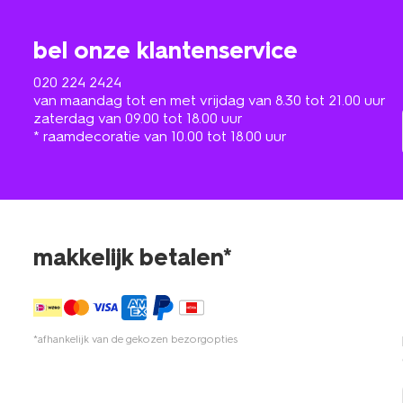
bel onze klantenservice
020 224 2424
van maandag tot en met vrijdag van 8.30 tot 21.00 uur
zaterdag van 09.00 tot 18.00 uur
* raamdecoratie van 10.00 tot 18.00 uur
makkelijk betalen*
*afhankelijk van de gekozen bezorgopties