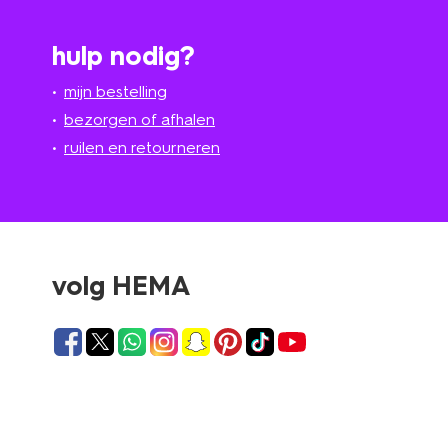
hulp nodig?
mijn bestelling
bezorgen of afhalen
ruilen en retourneren
volg HEMA