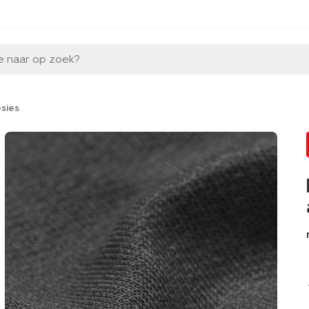
e naar op zoek?
esies