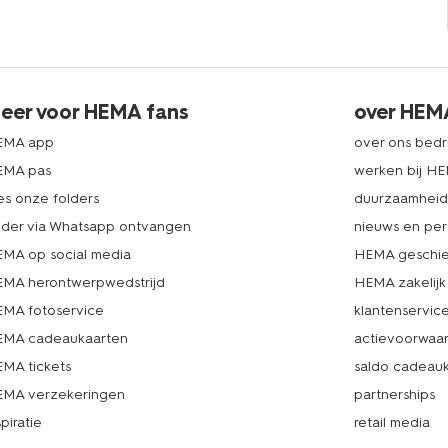
eer voor HEMA fans
over HEM
EMA app
over ons bedri
EMA pas
werken bij H
es onze folders
duurzaamhei
lder via Whatsapp ontvangen
nieuws en per
MA op social media
HEMA geschie
MA herontwerpwedstrijd
HEMA zakelijk
MA fotoservice
klantenservic
MA cadeaukaarten
actievoorwaa
MA tickets
saldo cadeau
MA verzekeringen
partnerships
spiratie
retail media