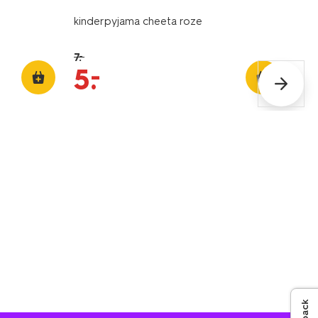
kinderpyjama cheeta roze
7
.
–
–
5
.