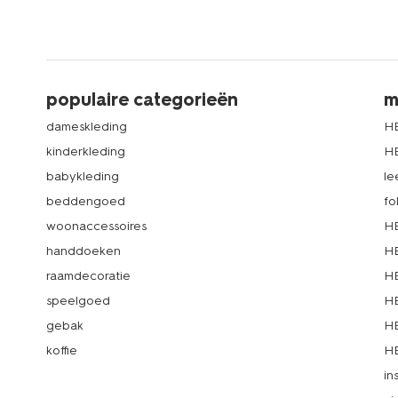
populaire categorieën
m
dameskleding
H
kinderkleding
H
babykleding
le
beddengoed
fo
woonaccessoires
HE
handdoeken
HE
raamdecoratie
HE
speelgoed
HE
gebak
HE
koffie
HE
in