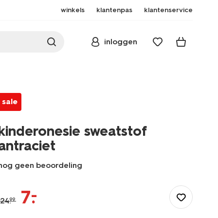
winkels
klantenpas
klantenservice
inloggen
sale
kinderonesie sweatstof
antraciet
nog geen beoordeling
/kind/jongenskleding/jongens-
pyjamas/kinderonesie-
–
7
.
sweatstof-
24
.
99
antraciet-