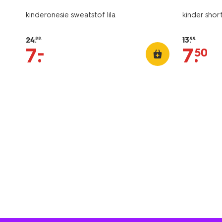
kinderonesie sweatstof lila
kinder sho
24
.
13
.
99
99
–
7
.
7
.
50