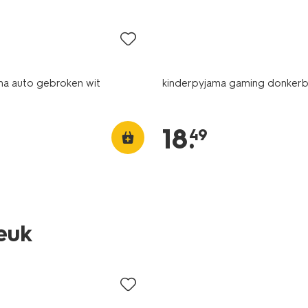
ijsd
nieuw
ma auto gebroken wit
kinderpyjama gaming donker
18
.
49
leuk
sale