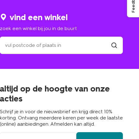
Feedback
vind een winkel
zoek een winkel bij jou in de buurt
zoek
een
winkel
vind
winkel
bij
jou
in
de
buurt
altijd op de hoogte van onze
acties
Schrijf je in voor de nieuwsbrief en krijg direct 10%
korting. Ontvang meerdere keren per week de laatste
(online) aanbiedingen. Afmelden kan altijd.
e-