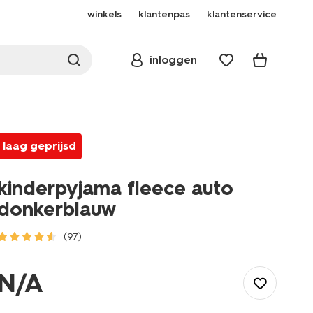
winkels
klantenpas
klantenservice
inloggen
laag geprijsd
kinderpyjama fleece auto
donkerblauw
(97)
/kind/jongenskleding/jongens-
pyjamas/kinderpyjama-
N/A
fleece-
auto-