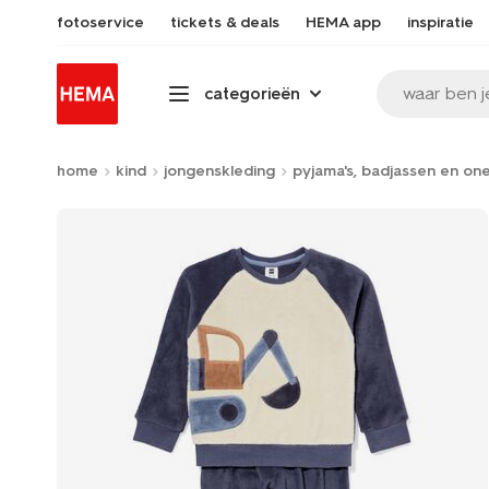
fotoservice
tickets & deals
HEMA app
inspiratie
waar ben j
categorieën
home
kind
jongenskleding
pyjama's, badjassen en on