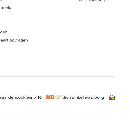
denis
e
rden
kaart opvragen
waarden
cookies
nix 18
thuiswinkel waarborg