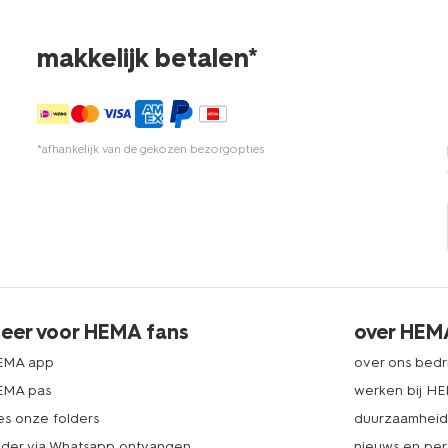
makkelijk betalen*
*afhankelijk van de gekozen bezorgopties
eer voor HEMA fans
over HEM
EMA app
over ons bedri
EMA pas
werken bij H
es onze folders
duurzaamhei
lder via Whatsapp ontvangen
nieuws en per