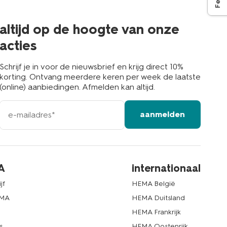
de
buurt
altijd op de hoogte van onze
acties
Schrijf je in voor de nieuwsbrief en krijg direct 10%
korting. Ontvang meerdere keren per week de laatste
(online) aanbiedingen. Afmelden kan altijd.
e-
aanmelden
mailadres
A
internationaal
jf
HEMA België
EMA
HEMA Duitsland
d
HEMA Frankrijk
s
HEMA Oostenrijk