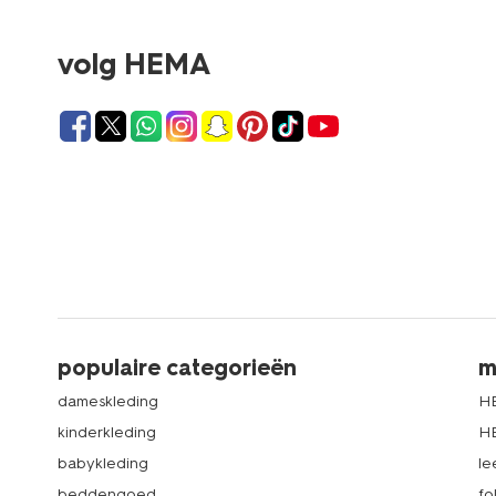
volg HEMA
populaire categorieën
m
dameskleding
H
kinderkleding
H
babykleding
le
beddengoed
fo