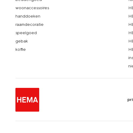
woonaccessoires
HE
handdoeken
HE
raamdecoratie
HE
speelgoed
HE
gebak
HE
koffie
HE
in
ni
pr