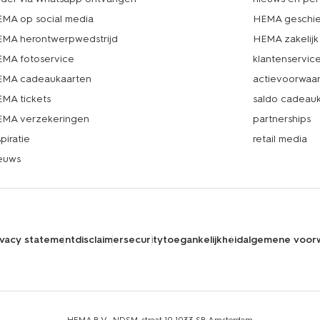
MA op social media
HEMA geschie
MA herontwerpwedstrijd
HEMA zakelijk
MA fotoservice
klantenservic
MA cadeaukaarten
actievoorwaa
MA tickets
saldo cadeau
MA verzekeringen
partnerships
spiratie
retail media
euws
ivacy statement
disclaimer
security
toegankelijkheid
algemene voor
HEMA B.V., NDSM-straat 10,1033 SB Amsterdam