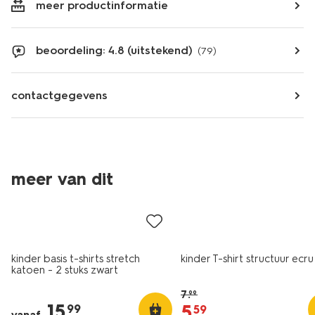
meer productinformatie
beoordeling: 4.8 (uitstekend)
(79)
contactgegevens
meer van dit
2 stuks
sale
kinder basis t-shirts stretch
kinder T-shirt structuur ecru
katoen - 2 stuks zwart
7
.
99
15
.
5
.
99
59