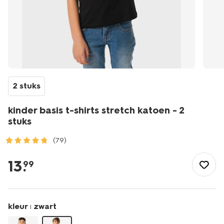
2 stuks
kinder basis t-shirts stretch katoen - 2
stuks
(79)
/kind/jongenskleding/jongens-
shirts-
13
.
99
overhemden/kinder-
basis-
t-
shirts-
kleur :
zwart
stretch-
katoen-