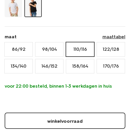
-
-2-
stuks-
30729420.html
maat
maattabel
86/92
98/104
110/116
122/128
134/140
146/152
158/164
170/176
voor 22:00 besteld, binnen 1-3 werkdagen in huis
winkelvoorraad