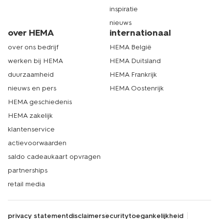
inspiratie
nieuws
over HEMA
internationaal
over ons bedrijf
HEMA België
werken bij HEMA
HEMA Duitsland
duurzaamheid
HEMA Frankrijk
nieuws en pers
HEMA Oostenrijk
HEMA geschiedenis
HEMA zakelijk
klantenservice
actievoorwaarden
saldo cadeaukaart opvragen
partnerships
retail media
privacy statement
disclaimer
security
toegankelijkheid