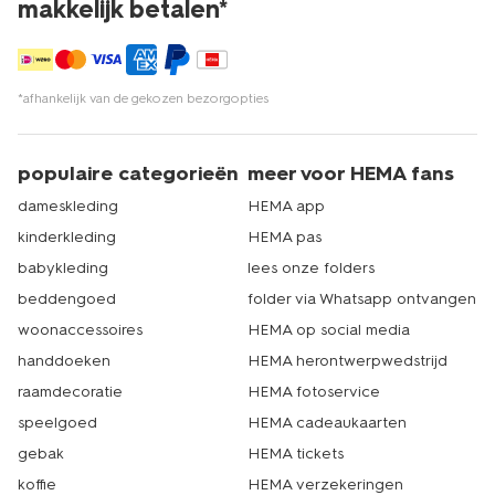
makkelijk betalen*
*afhankelijk van de gekozen bezorgopties
populaire categorieën
meer voor HEMA fans
dameskleding
HEMA app
kinderkleding
HEMA pas
babykleding
lees onze folders
beddengoed
folder via Whatsapp ontvangen
woonaccessoires
HEMA op social media
handdoeken
HEMA herontwerpwedstrijd
raamdecoratie
HEMA fotoservice
speelgoed
HEMA cadeaukaarten
gebak
HEMA tickets
koffie
HEMA verzekeringen