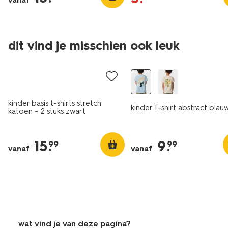
vanaf
dit vind je misschien ook leuk
2 stuks
nieuw
kinder basis t-shirts stretch
kinder T-shirt abstract blau
katoen - 2 stuks zwart
15
.
9
.
99
99
vanaf
vanaf
wat vind je van deze pagina?