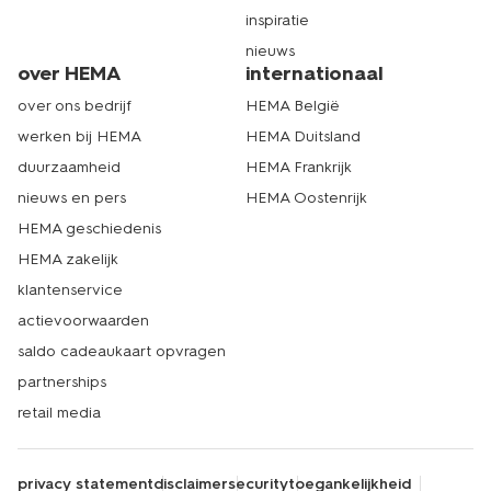
inspiratie
nieuws
over HEMA
internationaal
over ons bedrijf
HEMA België
werken bij HEMA
HEMA Duitsland
duurzaamheid
HEMA Frankrijk
nieuws en pers
HEMA Oostenrijk
HEMA geschiedenis
HEMA zakelijk
klantenservice
actievoorwaarden
saldo cadeaukaart opvragen
partnerships
retail media
privacy statement
disclaimer
security
toegankelijkheid