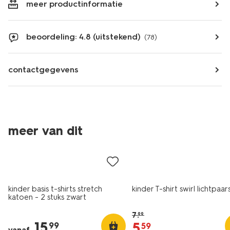
meer productinformatie
beoordeling: 4.8 (uitstekend)
(78)
contactgegevens
meer van dit
2 stuks
sale
kinder basis t-shirts stretch
kinder T-shirt swirl lichtpaar
katoen - 2 stuks zwart
7
.
99
15
.
5
.
99
59