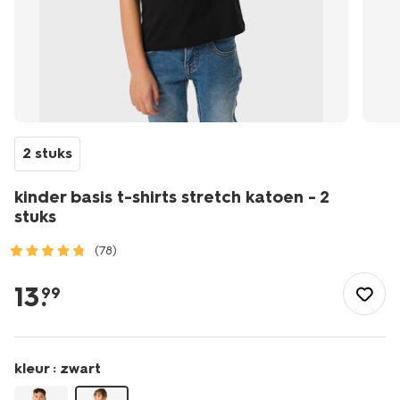
2 stuks
kinder basis t-shirts stretch katoen - 2
stuks
(78)
/kind/jongenskleding/jongens-
shirts-
13
.
99
overhemden/kinder-
basis-
t-
shirts-
kleur :
zwart
stretch-
katoen-