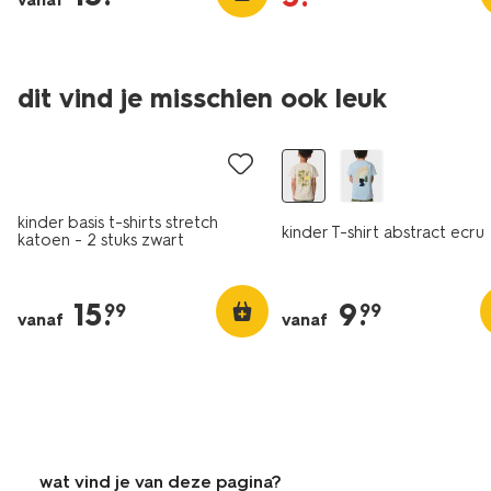
vanaf
dit vind je misschien ook leuk
2 stuks
nieuw
kinder basis t-shirts stretch
kinder T-shirt abstract ecru
katoen - 2 stuks zwart
15
.
9
.
99
99
vanaf
vanaf
wat vind je van deze pagina?