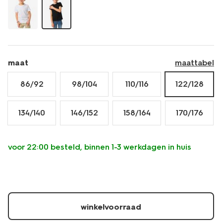
-
-2-
stuks-
30729421.html
maat
maattabel
86/92
98/104
110/116
122/128
134/140
146/152
158/164
170/176
voor 22:00 besteld, binnen 1-3 werkdagen in huis
winkelvoorraad