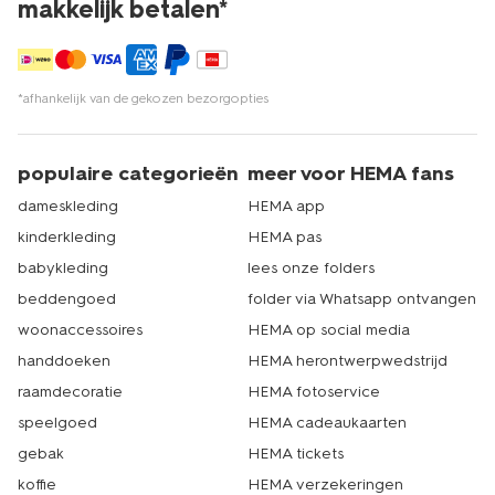
makkelijk betalen*
*afhankelijk van de gekozen bezorgopties
populaire categorieën
meer voor HEMA fans
dameskleding
HEMA app
kinderkleding
HEMA pas
babykleding
lees onze folders
beddengoed
folder via Whatsapp ontvangen
woonaccessoires
HEMA op social media
handdoeken
HEMA herontwerpwedstrijd
raamdecoratie
HEMA fotoservice
speelgoed
HEMA cadeaukaarten
gebak
HEMA tickets
koffie
HEMA verzekeringen