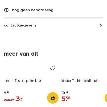
nog geen beoordeling
contactgegevens
meer van dit
sale
sale
kinder T-shirt palm bruin
kinder T-shirt lichtbruin
9
.
10
.
99
99
3
.
5
.
–
50
vanaf