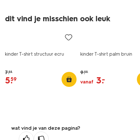
dit vind je misschien ook leuk
sale
sale
kinder T-shirt structuur ecru
kinder T-shirt palm bruin
7
.
9
.
99
99
5
.
3
.
–
59
vanaf
wat vind je van deze pagina?