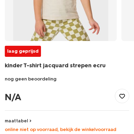
laag geprijsd
kinder T-shirt jacquard strepen ecru
nog geen beoordeling
/kind/jongenskleding/jongens-
shirts-
N/A
overhemden/kinder-
t-
shirt-
jacquard-
maattabel
strepen-
online niet op voorraad, bekijk de winkelvoorraad
ecru-