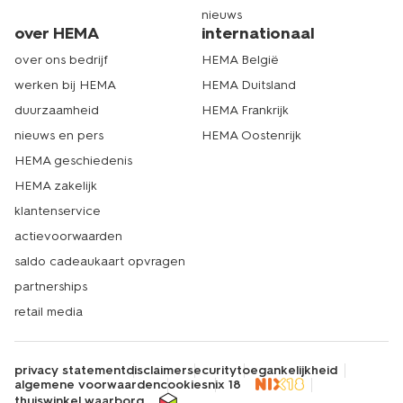
nieuws
over HEMA
internationaal
over ons bedrijf
HEMA België
werken bij HEMA
HEMA Duitsland
duurzaamheid
HEMA Frankrijk
nieuws en pers
HEMA Oostenrijk
HEMA geschiedenis
HEMA zakelijk
klantenservice
actievoorwaarden
saldo cadeaukaart opvragen
partnerships
retail media
privacy statement
disclaimer
security
toegankelijkheid
algemene voorwaarden
cookies
nix 18
thuiswinkel waarborg