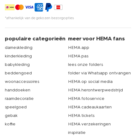
*afhankelijk van de gekozen bezorgopties
populaire categorieën
meer voor HEMA fans
dameskleding
HEMA app
kinderkleding
HEMA pas
babykleding
lees onze folders
beddengoed
folder via Whatsapp ontvangen
woonaccessoires
HEMA op social media
handdoeken
HEMA herontwerpwedstrijd
raamdecoratie
HEMA fotoservice
speelgoed
HEMA cadeaukaarten
gebak
HEMA tickets
koffie
HEMA verzekeringen
inspiratie