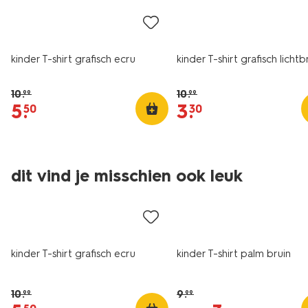
kinder T-shirt grafisch ecru
kinder T-shirt grafisch lichtb
10
.
10
.
99
99
5
.
3
.
50
30
dit vind je misschien ook leuk
sale
sale
kinder T-shirt grafisch ecru
kinder T-shirt palm bruin
10
.
9
.
99
99