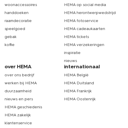
woonaccessoires
HEMA op social media
handdoeken
HEMA herontwerpwedstrijd
raamdecoratie
HEMA fotoservice
speelgoed
HEMA cadeaukaarten
gebak
HEMA tickets
koffie
HEMA verzekeringen
inspiratie
nieuws
over HEMA
internationaal
over ons bedrijf
HEMA België
werken bij HEMA
HEMA Duitsland
duurzaamheid
HEMA Frankrijk
nieuws en pers
HEMA Oostenrijk
HEMA geschiedenis
HEMA zakelijk
klantenservice