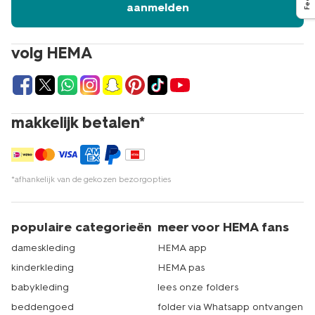
aanmelden
volg HEMA
makkelijk betalen*
*afhankelijk van de gekozen bezorgopties
populaire categorieën
meer voor HEMA fans
dameskleding
HEMA app
kinderkleding
HEMA pas
babykleding
lees onze folders
beddengoed
folder via Whatsapp ontvangen