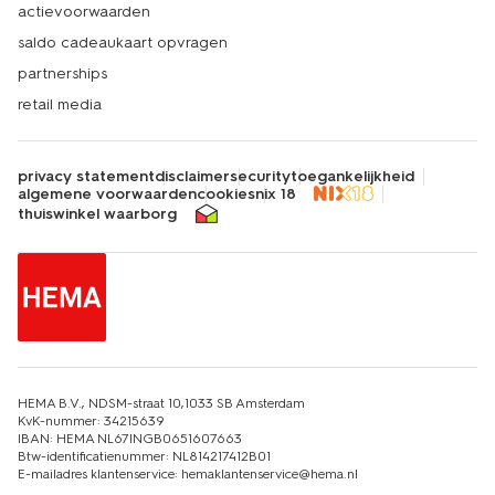
actievoorwaarden
saldo cadeaukaart opvragen
partnerships
retail media
privacy statement
disclaimer
security
toegankelijkheid
algemene voorwaarden
cookies
nix 18
thuiswinkel waarborg
HEMA B.V., NDSM-straat 10,1033 SB Amsterdam
KvK-nummer: 34215639
IBAN: HEMA NL67INGB0651607663
Btw-identificatienummer: NL814217412B01
E-mailadres klantenservice: hemaklantenservice@hema.nl