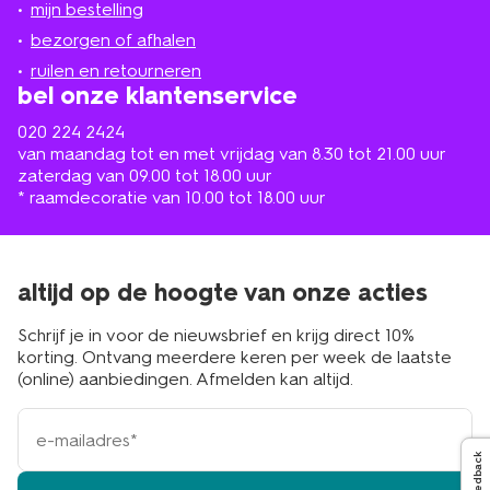
mijn bestelling
in
de
bezorgen of afhalen
buurt
ruilen en retourneren
bel onze klantenservice
020 224 2424
van maandag tot en met vrijdag van 8.30 tot 21.00 uur
zaterdag van 09.00 tot 18.00 uur
* raamdecoratie van 10.00 tot 18.00 uur
altijd op de hoogte van onze acties
Schrijf je in voor de nieuwsbrief en krijg direct 10%
korting. Ontvang meerdere keren per week de laatste
(online) aanbiedingen. Afmelden kan altijd.
e-
mailadres
Feedback