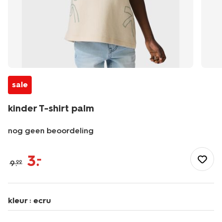
sale
kinder T-shirt palm
nog geen beoordeling
/kind/jongenskleding/jongens-
shirts-
3
.
–
9
.
99
overhemden/kinder-
t-
shirt-
palm-
kleur :
ecru
30721066.html