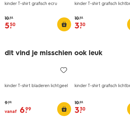
kinder T-shirt grafisch ecru
kinder T-shirt grafisch lichtb
10
.
10
.
99
99
5
.
3
.
50
30
dit vind je misschien ook leuk
sale
sale
kinder T-shirt bladeren lichtgeel
kinder T-shirt grafisch lichtb
9
.
10
.
99
99
6
.
3
.
99
30
vanaf