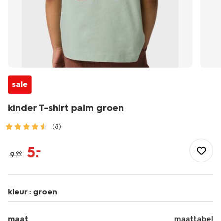
sale
kinder T-shirt palm groen
(8)
/kind/jongenskleding/jongens-
shirts-
5
.
–
9
.
99
overhemden/kinder-
t-
shirt-
palm-
kleur :
groen
groen-
30717705GREEN.html
maat
maattabel