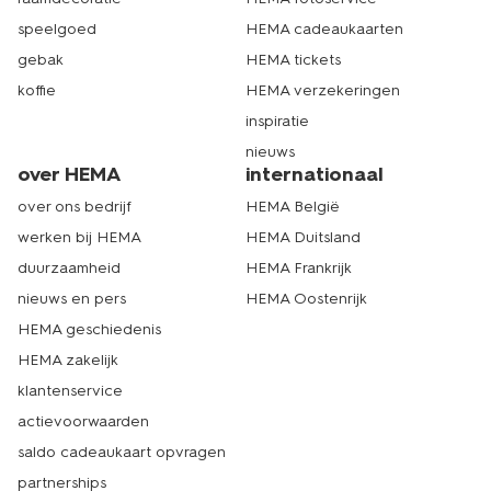
speelgoed
HEMA cadeaukaarten
gebak
HEMA tickets
koffie
HEMA verzekeringen
inspiratie
nieuws
over HEMA
internationaal
over ons bedrijf
HEMA België
werken bij HEMA
HEMA Duitsland
duurzaamheid
HEMA Frankrijk
nieuws en pers
HEMA Oostenrijk
HEMA geschiedenis
HEMA zakelijk
klantenservice
actievoorwaarden
saldo cadeaukaart opvragen
partnerships