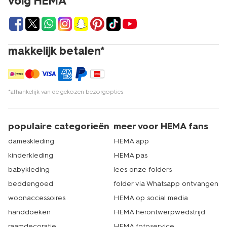
volg HEMA
makkelijk betalen*
*afhankelijk van de gekozen bezorgopties
populaire categorieën
meer voor HEMA fans
dameskleding
HEMA app
kinderkleding
HEMA pas
babykleding
lees onze folders
beddengoed
folder via Whatsapp ontvangen
woonaccessoires
HEMA op social media
handdoeken
HEMA herontwerpwedstrijd
raamdecoratie
HEMA fotoservice