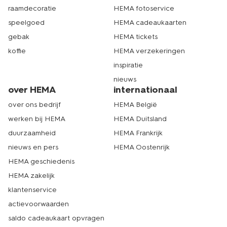
raamdecoratie
HEMA fotoservice
speelgoed
HEMA cadeaukaarten
gebak
HEMA tickets
koffie
HEMA verzekeringen
inspiratie
nieuws
over HEMA
internationaal
over ons bedrijf
HEMA België
werken bij HEMA
HEMA Duitsland
duurzaamheid
HEMA Frankrijk
nieuws en pers
HEMA Oostenrijk
HEMA geschiedenis
HEMA zakelijk
klantenservice
actievoorwaarden
saldo cadeaukaart opvragen