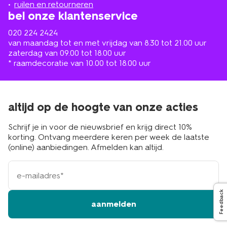
buurt
ruilen en retourneren
bel onze klantenservice
020 224 2424
van maandag tot en met vrijdag van 8.30 tot 21.00 uur
zaterdag van 09.00 tot 18.00 uur
* raamdecoratie van 10.00 tot 18.00 uur
altijd op de hoogte van onze acties
Schrijf je in voor de nieuwsbrief en krijg direct 10%
korting. Ontvang meerdere keren per week de laatste
(online) aanbiedingen. Afmelden kan altijd.
e-
mailadres
Feedback
aanmelden