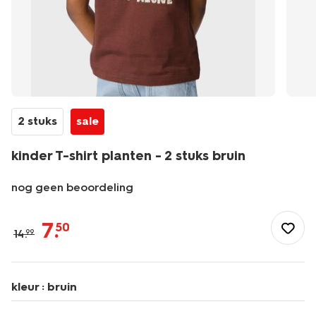
2 stuks
sale
kinder T-shirt planten - 2 stuks bruin
nog geen beoordeling
/kind/jongenskleding/jongens-
shirts-
7
.
50
14
.
99
overhemden/kinder-
t-
shirt-
planten-
kleur :
bruin
-
-2-