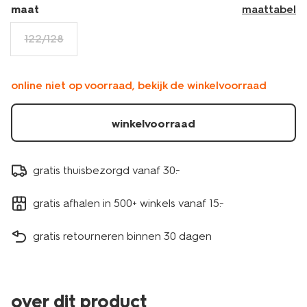
stuks-
maat
maattabel
bruin-
30717003BROWN.html
122/128
online niet op voorraad, bekijk de winkelvoorraad
winkelvoorraad
gratis thuisbezorgd vanaf 30.-
gratis afhalen in 500+ winkels vanaf 15.-
gratis retourneren binnen 30 dagen
over dit product