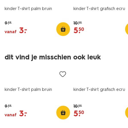
kinder T-shirt palm bruin
kinder T-shirt grafisch ecru
9
.
10
.
99
99
3
.
5
.
–
50
vanaf
dit vind je misschien ook leuk
sale
sale
kinder T-shirt palm bruin
kinder T-shirt grafisch ecru
9
.
10
.
99
99
3
.
5
.
–
50
vanaf