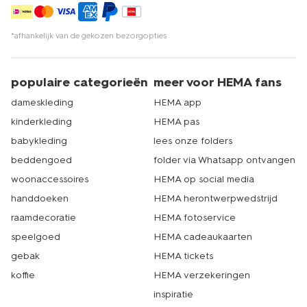
*afhankelijk van de gekozen bezorgopties
populaire categorieën
meer voor HEMA fans
dameskleding
HEMA app
kinderkleding
HEMA pas
babykleding
lees onze folders
beddengoed
folder via Whatsapp ontvangen
woonaccessoires
HEMA op social media
handdoeken
HEMA herontwerpwedstrijd
raamdecoratie
HEMA fotoservice
speelgoed
HEMA cadeaukaarten
gebak
HEMA tickets
koffie
HEMA verzekeringen
inspiratie