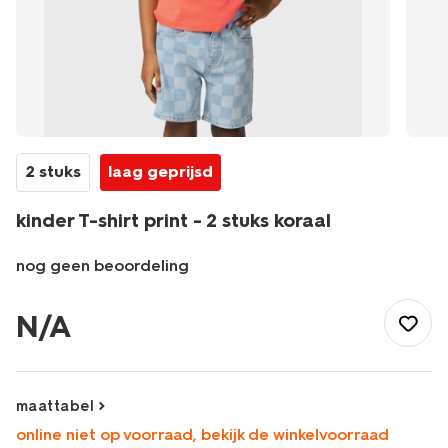
2 stuks
laag geprijsd
kinder T-shirt print - 2 stuks koraal
nog geen beoordeling
/kind/jongenskleding/jongens-
shirts-
N/A
overhemden/kinder-
t-
shirt-
print-
maattabel
-
online niet op voorraad, bekijk de winkelvoorraad
-2-