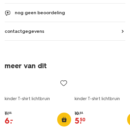
nog geen beoordeling
contactgegevens
meer van dit
sale
sale
kinder T-shirt lichtbruin
kinder T-shirt lichtbruin
11
.
10
.
99
99
6
.
5
.
–
50