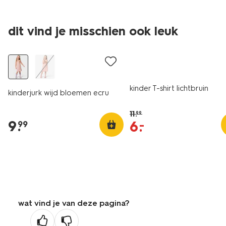
dit vind je misschien ook leuk
nieuw
sale
kinder T-shirt lichtbruin
kinderjurk wijd bloemen ecru
11
.
99
9
.
6
.
–
99
wat vind je van deze pagina?