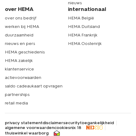
nieuws
over HEMA
internationaal
over ons bedrijf
HEMA België
werken bij HEMA
HEMA Duitsland
duurzaamheid
HEMA Frankrijk
nieuws en pers
HEMA Oostenrijk
HEMA geschiedenis
HEMA zakelijk
klantenservice
actievoorwaarden
saldo cadeaukaart opvragen
partnerships
retail media
privacy statement
disclaimer
security
toegankelijkheid
algemene voorwaarden
cookies
nix 18
thuiswinkel waarborg