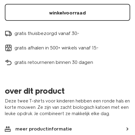
stuks-
koraal-
winkelvoorraad
30717005CORAL.html
gratis thuisbezorgd vanaf 30.-
gratis afhalen in 500+ winkels vanaf 15.-
gratis retourneren binnen 30 dagen
over dit product
Deze twee T-shirts voor kinderen hebben een ronde hals en
korte mouwen. Ze zijn van zacht biologisch katoen met een
leuke opdruk. Je combineert ze makkelijk elke dag.
meer productinformatie