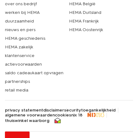
over ons bedrijf
HEMA België
werken bij HEMA
HEMA Duitsland
duurzaamheid
HEMA Frankrijk
nieuws en pers
HEMA Oostenrijk
HEMA geschiedenis
HEMA zakelijk
klantenservice
actievoorwaarden
saldo cadeaukaart opvragen
partnerships
retail media
privacy statement
disclaimer
security
toegankelijkheid
algemene voorwaarden
cookies
nix 18
thuiswinkel waarborg