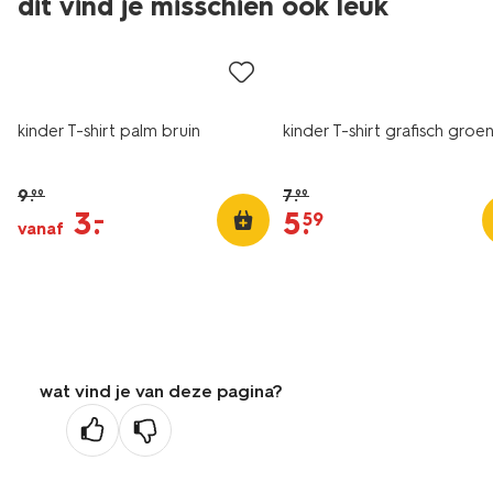
dit vind je misschien ook leuk
sale
sale
kinder T-shirt palm bruin
kinder T-shirt grafisch groe
9
.
7
.
99
99
3
.
5
.
–
59
vanaf
wat vind je van deze pagina?