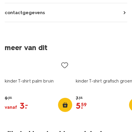
contactgegevens
meer van dit
sale
sale
kinder T-shirt palm bruin
kinder T-shirt grafisch groe
9
.
7
.
99
99
3
.
5
.
–
59
vanaf