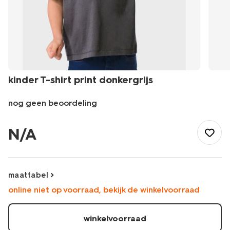
kinder T-shirt print donkergrijs
nog geen beoordeling
/kind/jongenskleding/jongens-
shirts-
N/A
overhemden/kinder-
t-
shirt-
print-
maattabel
donkergrijs-
online niet op voorraad, bekijk de winkelvoorraad
30718505DARKGREY.html
winkelvoorraad