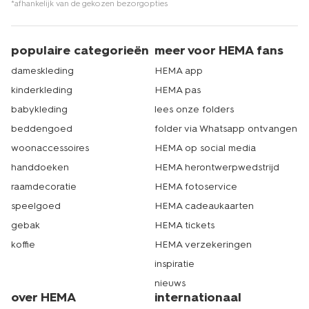
*afhankelijk van de gekozen bezorgopties
populaire categorieën
meer voor HEMA fans
dameskleding
HEMA app
kinderkleding
HEMA pas
babykleding
lees onze folders
beddengoed
folder via Whatsapp ontvangen
woonaccessoires
HEMA op social media
handdoeken
HEMA herontwerpwedstrijd
raamdecoratie
HEMA fotoservice
speelgoed
HEMA cadeaukaarten
gebak
HEMA tickets
koffie
HEMA verzekeringen
inspiratie
nieuws
over HEMA
internationaal