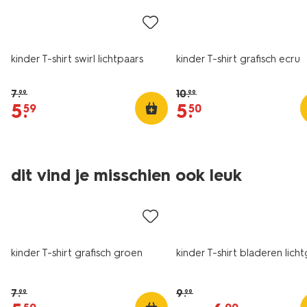
kinder T-shirt swirl lichtpaars
kinder T-shirt grafisch ecru
7
.
10
.
99
99
5
.
5
.
59
50
dit vind je misschien ook leuk
sale
sale
kinder T-shirt grafisch groen
kinder T-shirt bladeren lich
7
.
9
.
99
99