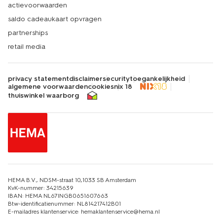
actievoorwaarden
saldo cadeaukaart opvragen
partnerships
retail media
privacy statement
disclaimer
security
toegankelijkheid
algemene voorwaarden
cookies
nix 18
thuiswinkel waarborg
HEMA B.V., NDSM-straat 10,1033 SB Amsterdam
KvK-nummer: 34215639
IBAN: HEMA NL67INGB0651607663
Btw-identificatienummer: NL814217412B01
E-mailadres klantenservice: hemaklantenservice@hema.nl