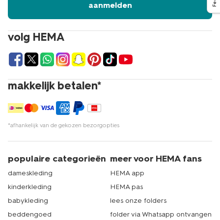
aanmelden
volg HEMA
makkelijk betalen*
*afhankelijk van de gekozen bezorgopties
populaire categorieën
meer voor HEMA fans
dameskleding
HEMA app
kinderkleding
HEMA pas
babykleding
lees onze folders
beddengoed
folder via Whatsapp ontvangen