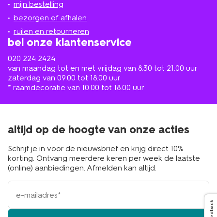
mijn bestelling
in
de
bezorgen of afhalen
buurt
ruilen en retourneren
bel onze klantenservice
020 224 2424
van maandag tot en met vrijdag van 8.30 tot 21.00 uur
zaterdag van 09.00 tot 18.00 uur
* raamdecoratie van 10.00 tot 18.00 uur
altijd op de hoogte van onze acties
Schrijf je in voor de nieuwsbrief en krijg direct 10%
korting. Ontvang meerdere keren per week de laatste
(online) aanbiedingen. Afmelden kan altijd.
e-
mailadres
Feedback