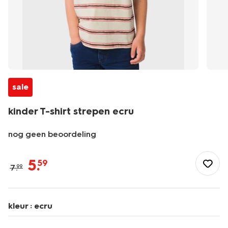
sale
kinder T-shirt strepen ecru
nog geen beoordeling
/kind/jongenskleding/jongens-
shirts-
5
.
59
7
.
99
overhemden/kinder-
t-
shirt-
strepen-
kleur :
ecru
ecru-
30727503ECRU.html