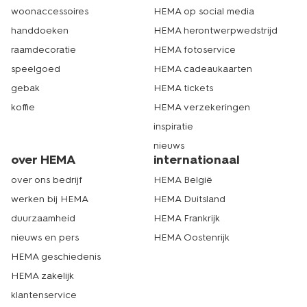
woonaccessoires
HEMA op social media
handdoeken
HEMA herontwerpwedstrijd
raamdecoratie
HEMA fotoservice
speelgoed
HEMA cadeaukaarten
gebak
HEMA tickets
koffie
HEMA verzekeringen
inspiratie
nieuws
over HEMA
internationaal
over ons bedrijf
HEMA België
werken bij HEMA
HEMA Duitsland
duurzaamheid
HEMA Frankrijk
nieuws en pers
HEMA Oostenrijk
HEMA geschiedenis
HEMA zakelijk
klantenservice