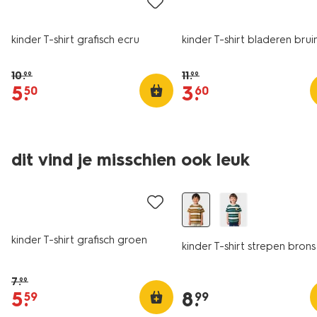
kinder T-shirt grafisch ecru
kinder T-shirt bladeren brui
10
.
11
.
99
99
5
.
3
.
50
60
dit vind je misschien ook leuk
sale
nieuw
kinder T-shirt grafisch groen
kinder T-shirt strepen brons
7
.
99
5
.
8
.
59
99