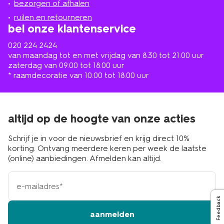
de
bezorgen of afhalen
buurt
ruilen en retourneren
bel onze klantenservice
020 224 2424
van maandag tot en met vrijdag van 8.30 tot 21.00 uur
zaterdag van 09.00 tot 18.00 uur
* raamdecoratie van 10.00 tot 18.00 uur
altijd op de hoogte van onze acties
Schrijf je in voor de nieuwsbrief en krijg direct 10%
korting. Ontvang meerdere keren per week de laatste
(online) aanbiedingen. Afmelden kan altijd.
e-
mailadres
Feedback
aanmelden