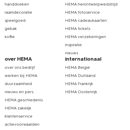
handdoeken
HEMA herontwerpwedstrijd
raamdecoratie
HEMA fotoservice
speelgoed
HEMA cadeaukaarten
gebak
HEMA tickets
koffie
HEMA verzekeringen
inspiratie
nieuws
over HEMA
internationaal
over ons bedrijf
HEMA België
werken bij HEMA
HEMA Duitsland
duurzaamheid
HEMA Frankrijk
nieuws en pers
HEMA Oostenrijk
HEMA geschiedenis
HEMA zakelijk
klantenservice
actievoorwaarden