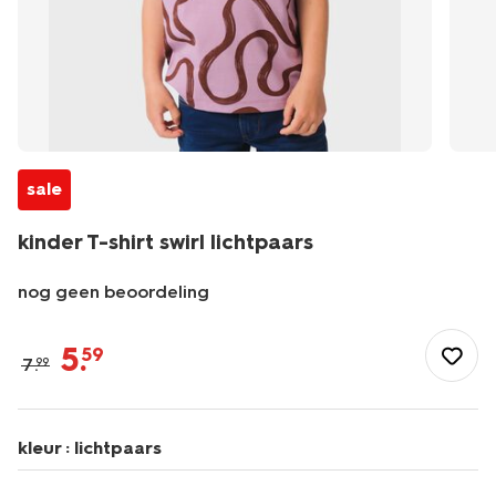
sale
kinder T-shirt swirl lichtpaars
nog geen beoordeling
/kind/jongenskleding/jongens-
shirts-
5
.
59
7
.
99
overhemden/kinder-
t-
shirt-
swirl-
kleur :
lichtpaars
lichtpaars-
30727504LIGHTPURPLE.html