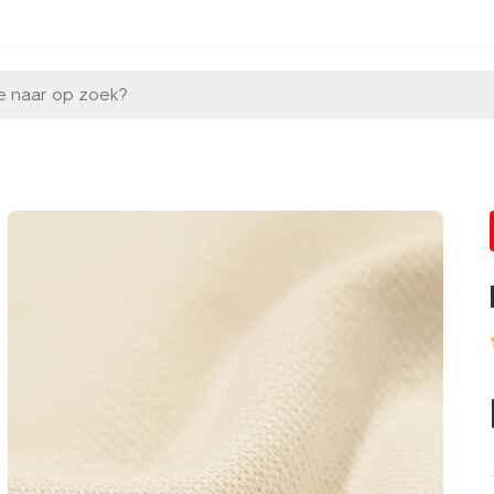
e naar op zoek?