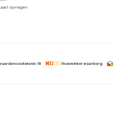
kaart opvragen
waarden
cookies
nix 18
thuiswinkel waarborg