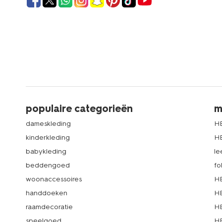
populaire categorieën
m
dameskleding
H
kinderkleding
H
babykleding
le
beddengoed
fo
woonaccessoires
HE
handdoeken
HE
raamdecoratie
HE
speelgoed
HE