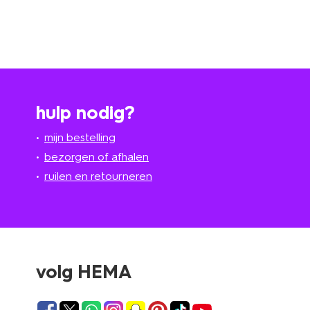
hulp nodig?
mijn bestelling
bezorgen of afhalen
ruilen en retourneren
volg HEMA