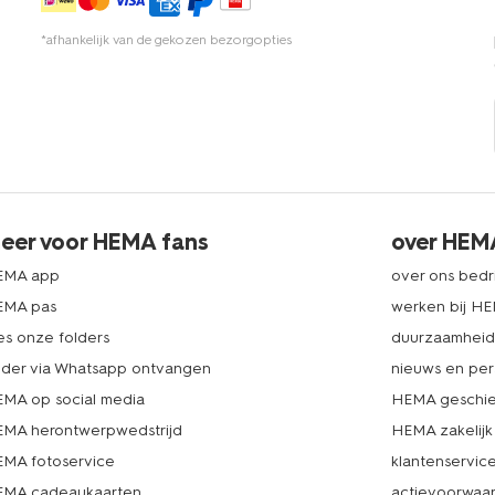
*afhankelijk van de gekozen bezorgopties
eer voor HEMA fans
over HEM
EMA app
over ons bedri
EMA pas
werken bij H
es onze folders
duurzaamhei
lder via Whatsapp ontvangen
nieuws en per
MA op social media
HEMA geschie
MA herontwerpwedstrijd
HEMA zakelijk
MA fotoservice
klantenservic
MA cadeaukaarten
actievoorwaa