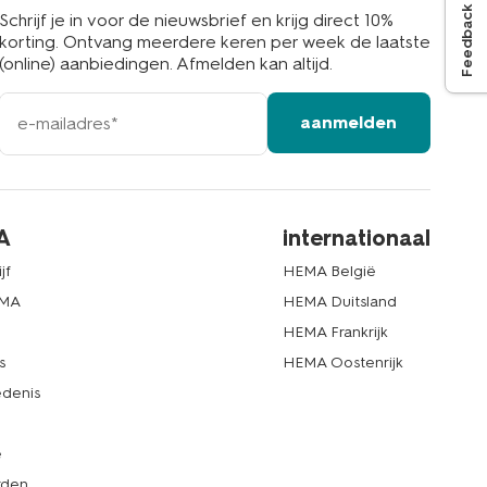
Feedback
Schrijf je in voor de nieuwsbrief en krijg direct 10%
korting. Ontvang meerdere keren per week de laatste
(online) aanbiedingen. Afmelden kan altijd.
e-
aanmelden
mailadres
A
internationaal
jf
HEMA België
EMA
HEMA Duitsland
d
HEMA Frankrijk
s
HEMA Oostenrijk
denis
e
rden