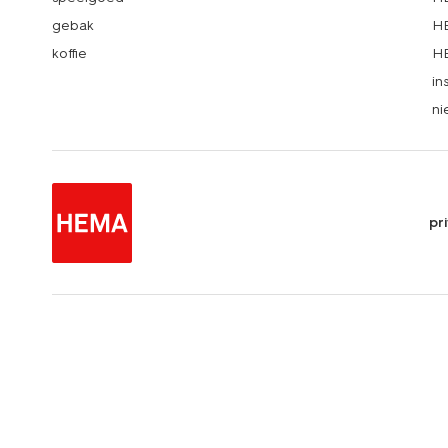
gebak
HE
koffie
HE
in
ni
pr