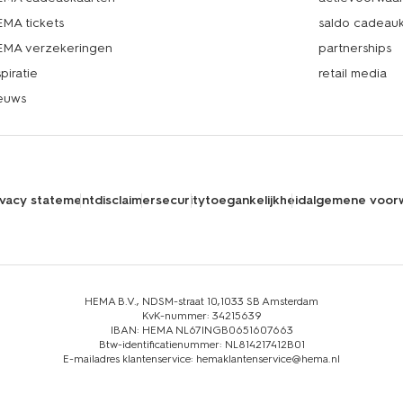
MA tickets
saldo cadeau
MA verzekeringen
partnerships
spiratie
retail media
euws
ivacy statement
disclaimer
security
toegankelijkheid
algemene voor
HEMA B.V., NDSM-straat 10,1033 SB Amsterdam
KvK-nummer: 34215639
IBAN: HEMA NL67INGB0651607663
Btw-identificatienummer: NL814217412B01
E-mailadres klantenservice: hemaklantenservice@hema.nl