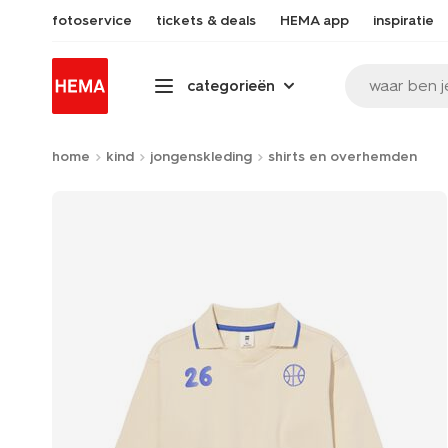
fotoservice
tickets & deals
HEMA app
inspiratie
waar ben j
categorieën
home
kind
jongenskleding
shirts en overhemden