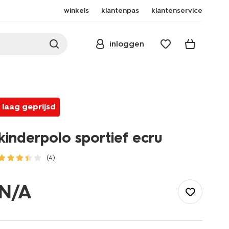
winkels
klantenpas
klantenservice
inloggen
laag geprijsd
kinderpolo sportief ecru
(4)
/kind/jongenskleding/jongens-
shirts-
N/A
overhemden/kinderpolo-
sportief-
ecru-
30701401ECRU.html