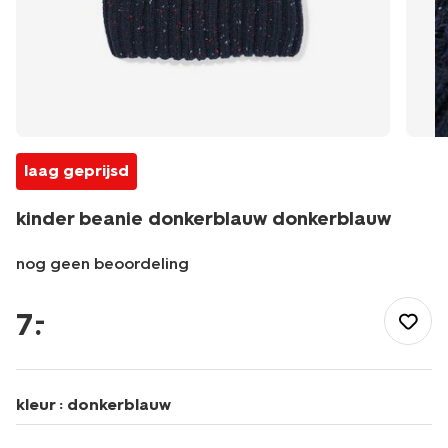
laag geprijsd
kinder beanie donkerblauw donkerblauw
nog geen beoordeling
/kind/jongenskleding/jongensaccessoires/kinder-
beanie-
7
.
–
donkerblauw-
donkerblauw-
16700305DARKBLUE.html
kleur :
donkerblauw