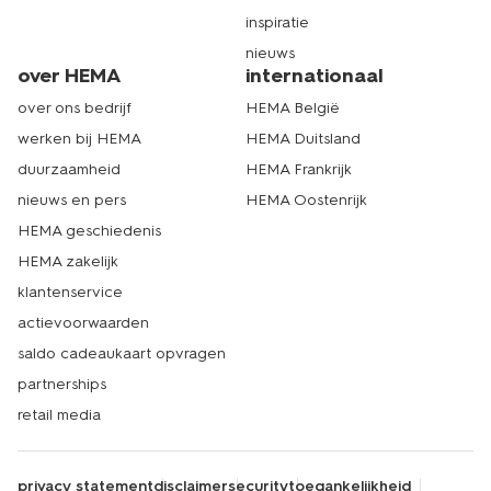
inspiratie
nieuws
over HEMA
internationaal
over ons bedrijf
HEMA België
werken bij HEMA
HEMA Duitsland
duurzaamheid
HEMA Frankrijk
nieuws en pers
HEMA Oostenrijk
HEMA geschiedenis
HEMA zakelijk
klantenservice
actievoorwaarden
saldo cadeaukaart opvragen
partnerships
retail media
privacy statement
disclaimer
security
toegankelijkheid