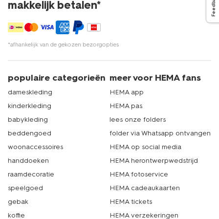
Feedback
makkelijk betalen*
*afhankelijk van de gekozen bezorgopties
populaire categorieën
meer voor HEMA fans
dameskleding
HEMA app
kinderkleding
HEMA pas
babykleding
lees onze folders
beddengoed
folder via Whatsapp ontvangen
woonaccessoires
HEMA op social media
handdoeken
HEMA herontwerpwedstrijd
raamdecoratie
HEMA fotoservice
speelgoed
HEMA cadeaukaarten
gebak
HEMA tickets
koffie
HEMA verzekeringen