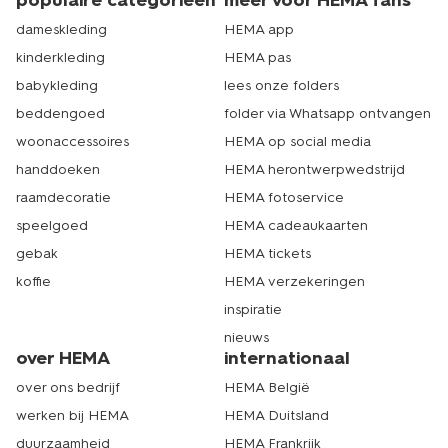
populaire categorieën
meer voor HEMA fans
dameskleding
HEMA app
kinderkleding
HEMA pas
babykleding
lees onze folders
beddengoed
folder via Whatsapp ontvangen
woonaccessoires
HEMA op social media
handdoeken
HEMA herontwerpwedstrijd
raamdecoratie
HEMA fotoservice
speelgoed
HEMA cadeaukaarten
gebak
HEMA tickets
koffie
HEMA verzekeringen
inspiratie
nieuws
over HEMA
internationaal
over ons bedrijf
HEMA België
werken bij HEMA
HEMA Duitsland
duurzaamheid
HEMA Frankrijk