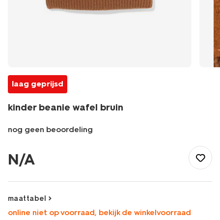
laag geprijsd
kinder beanie wafel bruin
nog geen beoordeling
/kind/jongenskleding/jongensaccessoires/kinder-
beanie-
N/A
wafel-
bruin-
16700310BROWN.html
maattabel
online niet op voorraad, bekijk de winkelvoorraad