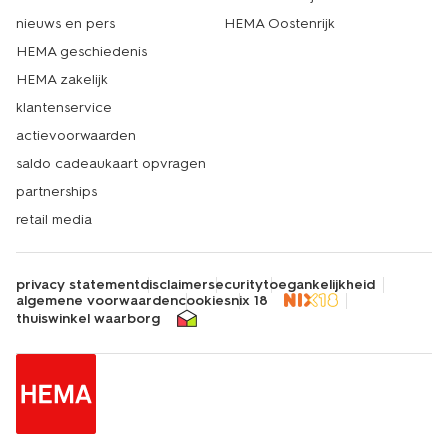
nieuws en pers
HEMA Oostenrijk
HEMA geschiedenis
HEMA zakelijk
klantenservice
actievoorwaarden
saldo cadeaukaart opvragen
partnerships
retail media
privacy statement
disclaimer
security
toegankelijkheid
algemene voorwaarden
cookies
nix 18
thuiswinkel waarborg