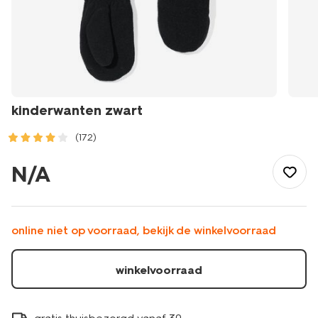
kinderwanten zwart
(172)
/kind/jongenskleding/jongensaccessoires/kinderwanten-
zwart-
N/A
1000020791.html
online niet op voorraad, bekijk de winkelvoorraad
winkelvoorraad