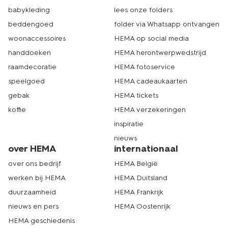
babykleding
lees onze folders
beddengoed
folder via Whatsapp ontvangen
woonaccessoires
HEMA op social media
handdoeken
HEMA herontwerpwedstrijd
raamdecoratie
HEMA fotoservice
speelgoed
HEMA cadeaukaarten
gebak
HEMA tickets
koffie
HEMA verzekeringen
inspiratie
nieuws
over HEMA
internationaal
over ons bedrijf
HEMA België
werken bij HEMA
HEMA Duitsland
duurzaamheid
HEMA Frankrijk
nieuws en pers
HEMA Oostenrijk
HEMA geschiedenis