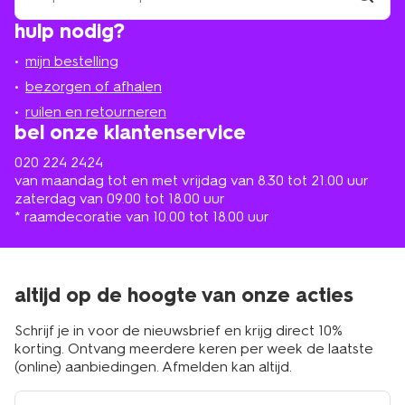
winkel
vind
hulp nodig?
winkel
bij
jou
mijn bestelling
in
de
bezorgen of afhalen
buurt
ruilen en retourneren
bel onze klantenservice
020 224 2424
van maandag tot en met vrijdag van 8.30 tot 21.00 uur
zaterdag van 09.00 tot 18.00 uur
* raamdecoratie van 10.00 tot 18.00 uur
altijd op de hoogte van onze acties
Schrijf je in voor de nieuwsbrief en krijg direct 10%
korting. Ontvang meerdere keren per week de laatste
(online) aanbiedingen. Afmelden kan altijd.
e-