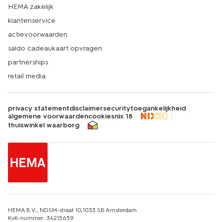
HEMA zakelijk
klantenservice
actievoorwaarden
saldo cadeaukaart opvragen
partnerships
retail media
privacy statement
disclaimer
security
toegankelijkheid
algemene voorwaarden
cookies
nix 18
thuiswinkel waarborg
HEMA B.V., NDSM-straat 10,1033 SB Amsterdam
KvK-nummer: 34215639