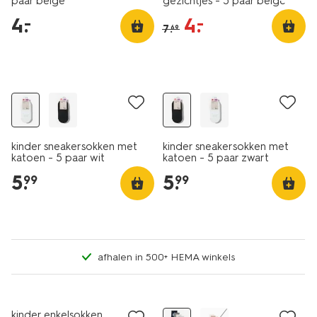
paar beige
gezichtjes - 5 paar beige
4
.
4
.
–
–
7
.
69
5 paar
5 paar
kinder sneakersokken met
kinder sneakersokken met
katoen - 5 paar wit
katoen - 5 paar zwart
5
.
5
.
99
99
afhalen in 500+ HEMA winkels
5 paar
sale
5 paar
kinder enkelsokken