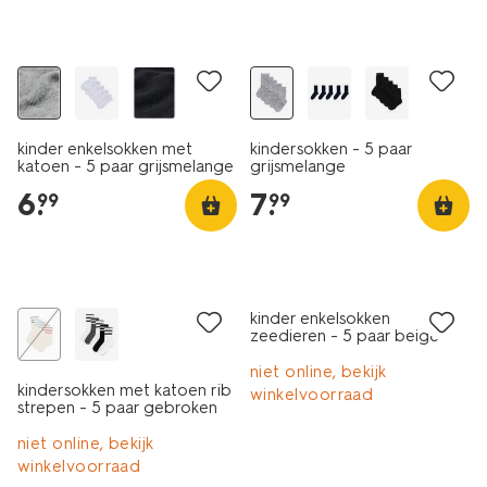
5 paar
5 paar
kinder enkelsokken met
kindersokken - 5 paar
katoen - 5 paar grijsmelange
grijsmelange
6
.
7
.
99
99
5 paar
5 paar
sale
sale
kinder enkelsokken
zeedieren - 5 paar beige
niet online, bekijk
kindersokken met katoen rib
winkelvoorraad
strepen - 5 paar gebroken
wit
niet online, bekijk
winkelvoorraad