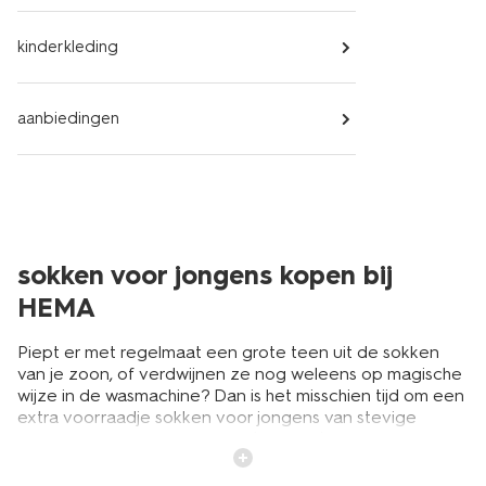
kinderkleding
aanbiedingen
sokken voor jongens kopen bij
HEMA
Piept er met regelmaat een grote teen uit de sokken
van je zoon, of verdwijnen ze nog weleens op magische
wijze in de wasmachine? Dan is het misschien tijd om een
extra voorraadje sokken voor jongens van stevige
kwaliteit aan te schaffen. Van (jongens)sokken heb je er
immers nooit genoeg in de kast liggen. Handig: bij HEMA
koop je sokken voor een jongen in multipacks, zodat je