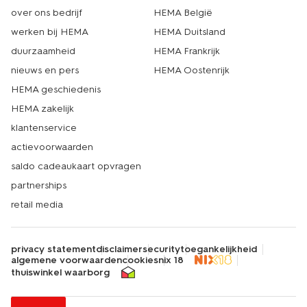
over ons bedrijf
HEMA België
werken bij HEMA
HEMA Duitsland
duurzaamheid
HEMA Frankrijk
nieuws en pers
HEMA Oostenrijk
HEMA geschiedenis
HEMA zakelijk
klantenservice
actievoorwaarden
saldo cadeaukaart opvragen
partnerships
retail media
privacy statement
disclaimer
security
toegankelijkheid
algemene voorwaarden
cookies
nix 18
thuiswinkel waarborg