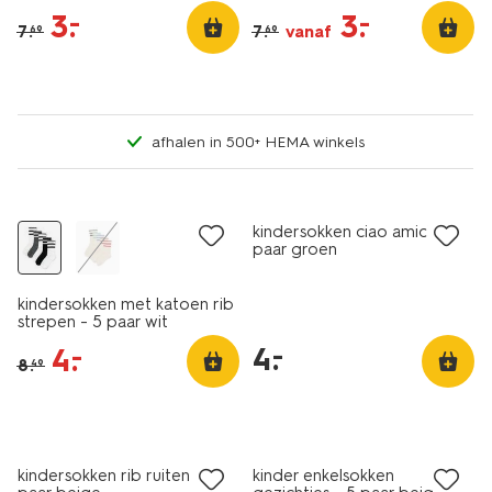
donkerblauw
3
.
3
.
–
–
7
.
7
.
vanaf
69
69
afhalen in 500+ HEMA winkels
5 paar
5 paar
sale
laag geprijsd
kindersokken ciao amici - 5
paar groen
kindersokken met katoen rib
strepen - 5 paar wit
4
.
–
4
.
–
8
.
49
5 paar
5 paar
laag geprijsd
sale
kindersokken rib ruiten - 5
kinder enkelsokken