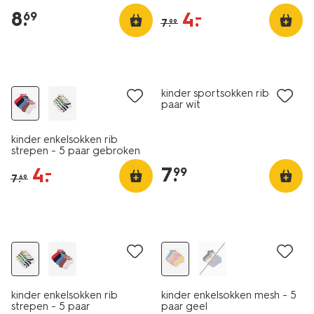
8
.
4
.
–
69
7
.
99
5 paar
sale
5 paar
kinder sportsokken rib - 5
paar wit
kinder enkelsokken rib
strepen - 5 paar gebroken
wit
7
.
4
.
–
99
7
.
69
5 paar
5 paar
sale
korting
kinder enkelsokken rib
kinder enkelsokken mesh - 5
strepen - 5 paar
paar geel