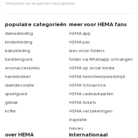
één van onze winkels? Dat kan natuurlijk ook. Met ruim
*afhankelijk van de gekozen bezorgopties
500 filialen is er altijd wel een HEMA bij jou in de buurt
om nieuwe jongenssokken te kopen. Echt HEMA.
populaire categorieën
meer voor HEMA fans
dameskleding
HEMA app
kinderkleding
HEMA pas
babykleding
lees onze folders
beddengoed
folder via Whatsapp ontvangen
woonaccessoires
HEMA op social media
handdoeken
HEMA herontwerpwedstrijd
raamdecoratie
HEMA fotoservice
speelgoed
HEMA cadeaukaarten
gebak
HEMA tickets
koffie
HEMA verzekeringen
inspiratie
nieuws
over HEMA
internationaal