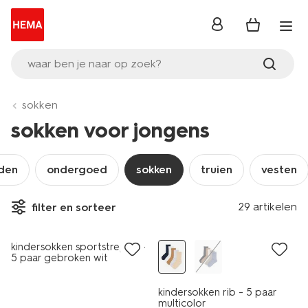
inloggen
waar ben je naar op zoek?
sokken
sokken voor jongens
mden
ondergoed
sokken
truien
vesten
5 paar
29 artikelen
filter en sorteer
nieuw
sale
kindersokken sportstrepen -
5 paar gebroken wit
kindersokken rib - 5 paar
multicolor