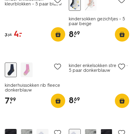
kleurblokken - 5 paar blauw
kindersokken gezichtjes - 5
paar beige
4
.
–
8
.
69
7
.
49
5 paar
kinder enkelsokken strepen -
5 paar donkerblauw
kinderhuissokken rib fleece
donkerblauw
8
.
7
.
69
99
5 paar
5 paar