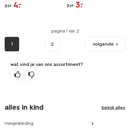
3
.
–
4
.
–
7
.
7
.
69
99
pagina 1 van 2
1
volgende
2
volgende
pagina
wat vind je van ons assortiment?
alles in kind
bekijk alles
meisjeskleding