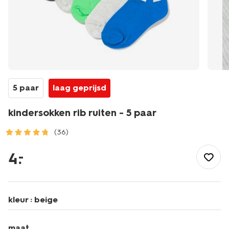
5 paar
laag geprijsd
kindersokken rib ruiten - 5 paar
(36)
/kind/jongenskleding/jongenssokken/kindersokken-
rib-
4
.
–
ruiten-
-
-5-
paar-
kleur :
beige
4311111.html
maat