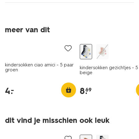
5 paar
meer van dit
laag geprijsd
5 paar
kindersokken ciao amici - 5 paar
kindersokken gezichtjes - 5
groen
beige
4
.
8
.
–
69
5 paar
5 paar
dit vind je misschien ook leuk
laag geprijsd
sale