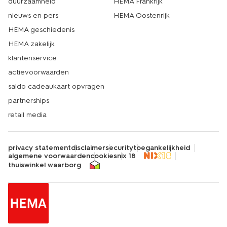
duurzaamheid
HEMA Frankrijk
nieuws en pers
HEMA Oostenrijk
HEMA geschiedenis
HEMA zakelijk
klantenservice
actievoorwaarden
saldo cadeaukaart opvragen
partnerships
retail media
privacy statement
disclaimer
security
toegankelijkheid
algemene voorwaarden
cookies
nix 18
thuiswinkel waarborg