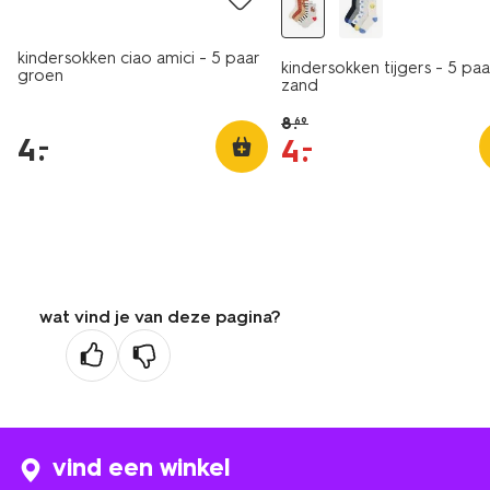
kindersokken ciao amici - 5 paar
kindersokken tijgers - 5 paa
groen
zand
8
.
69
4
.
–
4
.
–
wat vind je van deze pagina?
vind een winkel