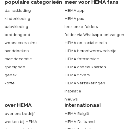
populaire categorieën
meer voor HEMA fans
dameskleding
HEMA app
kinderkleding
HEMA pas
babykleding
lees onze folders
beddengoed
folder via Whatsapp ontvangen
woonaccessoires
HEMA op social media
handdoeken
HEMA herontwerpwedstrijd
raamdecoratie
HEMA fotoservice
speelgoed
HEMA cadeaukaarten
gebak
HEMA tickets
koffie
HEMA verzekeringen
inspiratie
nieuws
over HEMA
internationaal
over ons bedrijf
HEMA België
werken bij HEMA
HEMA Duitsland