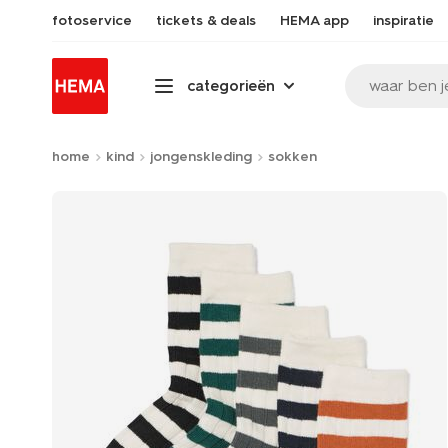
fotoservice
tickets & deals
HEMA app
inspiratie
waar ben j
categorieën
home
kind
jongenskleding
sokken