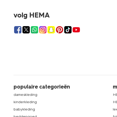
volg HEMA
populaire categorieën
m
dameskleding
H
kinderkleding
H
babykleding
le
beddengoed
fo