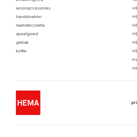
woonaccessoires
HE
handdoeken
HE
raamdecoratie
HE
speelgoed
HE
gebak
HE
koffie
HE
in
ni
pr