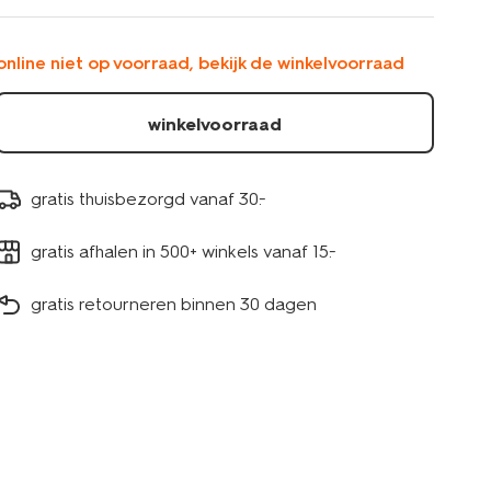
paar-
zwart-
4321020BLACK.html
online niet op voorraad, bekijk de winkelvoorraad
winkelvoorraad
gratis thuisbezorgd vanaf 30.-
gratis afhalen in 500+ winkels vanaf 15.-
gratis retourneren binnen 30 dagen