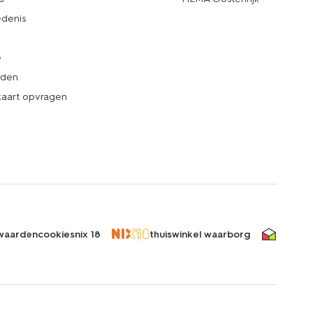
denis
e
rden
kaart opvragen
waarden
cookies
nix 18
thuiswinkel waarborg