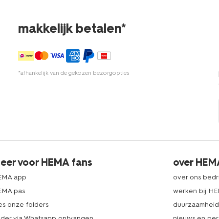
makkelijk betalen*
*afhankelijk van de gekozen bezorgopties
eer voor HEMA fans
over HEM
EMA app
over ons bedri
EMA pas
werken bij H
es onze folders
duurzaamhei
lder via Whatsapp ontvangen
nieuws en per