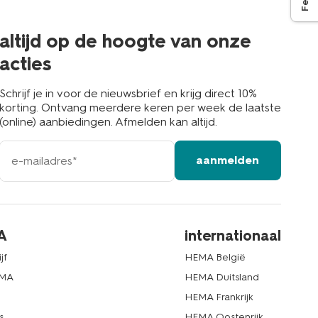
de
buurt
altijd op de hoogte van onze
acties
Schrijf je in voor de nieuwsbrief en krijg direct 10%
korting. Ontvang meerdere keren per week de laatste
(online) aanbiedingen. Afmelden kan altijd.
e-
aanmelden
mailadres
A
internationaal
jf
HEMA België
EMA
HEMA Duitsland
d
HEMA Frankrijk
s
HEMA Oostenrijk