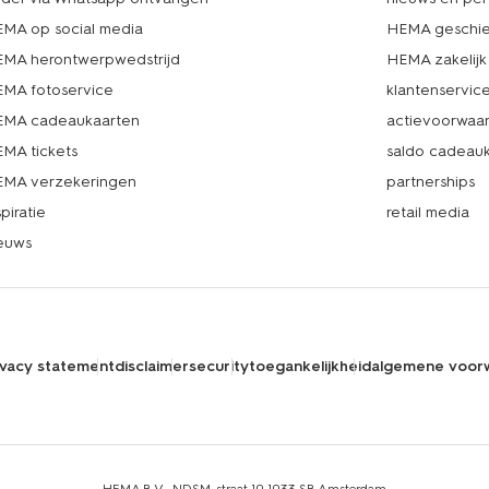
MA op social media
HEMA geschie
MA herontwerpwedstrijd
HEMA zakelijk
MA fotoservice
klantenservic
MA cadeaukaarten
actievoorwaa
MA tickets
saldo cadeau
MA verzekeringen
partnerships
spiratie
retail media
euws
ivacy statement
disclaimer
security
toegankelijkheid
algemene voor
HEMA B.V., NDSM-straat 10,1033 SB Amsterdam