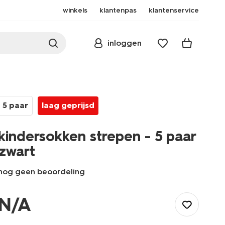
winkels
klantenpas
klantenservice
inloggen
5 paar
laag geprijsd
kindersokken strepen - 5 paar
zwart
nog geen beoordeling
/kind/jongenskleding/jongenssokken/kindersokken-
strepen-
N/A
-
-5-